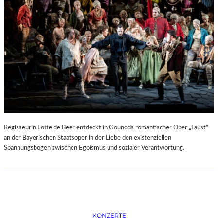
D
–
K
Ü
N
S
T
L
E
R
,
T
E
Regisseurin Lotte de Beer entdeckt in Gounods romantischer Oper „Faust“
R
an der Bayerischen Staatsoper in der Liebe den existenziellen
M
Spannungsbogen zwischen Egoismus und sozialer Verantwortung.
I
N
E
U
N
D
F
KONZERTE