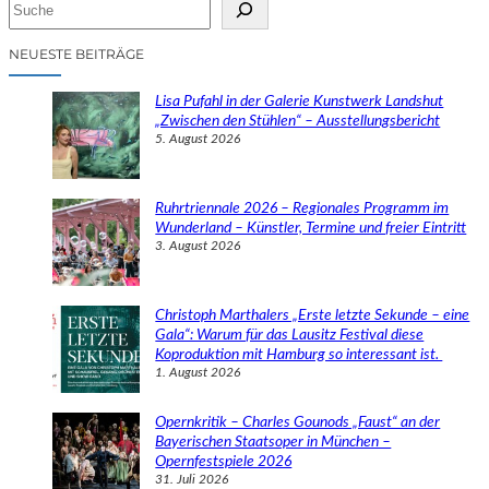
S
u
c
NEUESTE BEITRÄGE
h
e
Lisa Pufahl in der Galerie Kunstwerk Landshut
n
„Zwischen den Stühlen“ – Ausstellungsbericht
5. August 2026
Ruhrtriennale 2026 – Regionales Programm im
Wunderland – Künstler, Termine und freier Eintritt
3. August 2026
Christoph Marthalers „Erste letzte Sekunde – eine
Gala“: Warum für das Lausitz Festival diese
Koproduktion mit Hamburg so interessant ist.
1. August 2026
Opernkritik – Charles Gounods „Faust“ an der
Bayerischen Staatsoper in München –
Opernfestspiele 2026
31. Juli 2026