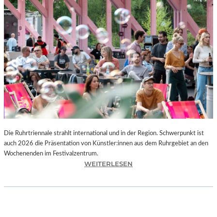
I
E
K
U
N
S
T
W
E
R
K
L
A
N
Die Ruhrtriennale strahlt international und in der Region. Schwerpunkt ist
D
auch 2026 die Präsentation von Künstler:innen aus dem Ruhrgebiet an den
S
Wochenenden im Festivalzentrum.
H
:
WEITERLESEN
U
R
T
U
„
H
Z
R
W
T