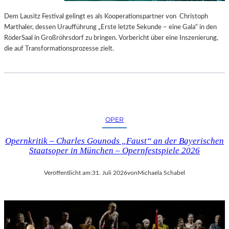
S
E
T
S
Dem Lausitz Festival gelingt es als Kooperationspartner von Christoph
E
P
Marthaler, dessen Uraufführung „Erste letzte Sekunde – eine Gala“ in den
L
R
RöderSaal in Großröhrsdorf zu bringen. Vorbericht über eine Inszenierung,
L
O
die auf Transformationsprozesse zielt.
U
G
N
R
G
A
S
M
B
M
E
I
OPER
R
M
I
W
Opernkritik – Charles Gounods „Faust“ an der Bayerischen
C
U
Staatsoper in München – Opernfestspiele 2026
H
N
T
D
Veröffentlicht am:
31. Juli 2026
von
Michaela Schabel
E
R
L
A
N