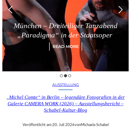
 – Dreiteiliger Tanzabend
Trie
igma“ in der Staatsoper
READ MORE
AUSSTELLUNG
„Michel Comte“ in Berlin – legendäre Fotografien in der
Galerie CAMERA WORK (2026) – Ausstellungsbericht –
Schabel-Kultur-Blog
Veröffentlicht am:
20. Juli 2026
von
Michaela Schabel