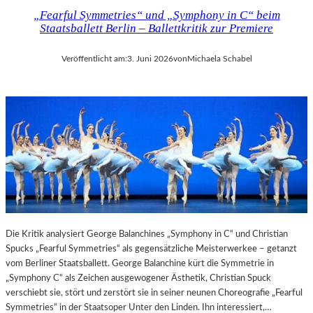
E
I
„Fearful Symmetries“ und „Symphony in C“ beim
T
N
Staatsballett Berlin – Ballettkritik zur Premiere
T
D
E
E
Veröffentlicht am:
3. Juni 2026
von
Michaela Schabel
R
R
:
G
„
A
T
L
H
E
E
R
W
I
E
E
I
C
G
A
H
M
T
E
Die Kritik analysiert George Balanchines „Symphony in C“ und Christian
O
R
Spucks „Fearful Symmetries“ als gegensätzliche Meisterwerkee – getanzt
F
A
vom Berliner Staatsballett. George Balanchine kürt die Symmetrie in
T
W
„Symphony C“ als Zeichen ausgewogener Ästhetik, Christian Spuck
E
O
verschiebt sie, stört und zerstört sie in seiner neunen Choreografie „Fearful
N
R
Symmetries“ in der Staatsoper Unter den Linden. Ihn interessiert,…