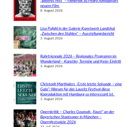
„Bitteres Fest“ – Filmkritik zu Pedro Almodóvars
n
neuem Film
8. August 2026
Lisa Pufahl in der Galerie Kunstwerk Landshut
„Zwischen den Stühlen“ – Ausstellungsbericht
5. August 2026
Ruhrtriennale 2026 – Regionales Programm im
Wunderland – Künstler, Termine und freier Eintritt
3. August 2026
Christoph Marthalers „Erste letzte Sekunde – eine
Gala“: Warum für das Lausitz Festival diese
Koproduktion mit Hamburg so interessant ist.
1. August 2026
Opernkritik – Charles Gounods „Faust“ an der
Bayerischen Staatsoper in München –
Opernfestspiele 2026
31. Juli 2026