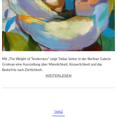
–
L
E
G
E
N
D
Ä
R
E
Mit „The Weight of Tenderness“ zeigt Tobias Vetter in der Berliner Galerie
F
Grolman eine Ausstellung über Männlichkeit, Körperlichkeit und das
O
Bedürfnis nach Zärtlichkeit.
T
:
WEITERLESEN
O
T
G
O
R
B
A
I
F
A
I
S
E
TANZ
V
N