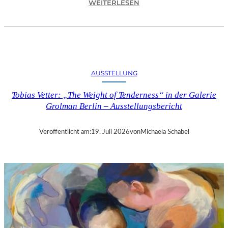
:
WEITERLESEN
„
M
I
C
H
E
AUSSTELLUNG
L
C
Tobias Vetter: „The Weight of Tenderness“ in der Galerie
O
Grolman Berlin – Ausstellungsbericht
M
T
E
Veröffentlicht am:
19. Juli 2026
von
Michaela Schabel
“
I
N
B
E
R
L
I
N