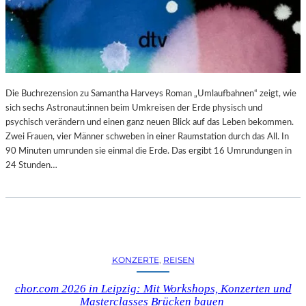
N
B
G
L
S
O
B
G
E
R
I
Die Buchrezension zu Samantha Harveys Roman „Umlaufbahnen“ zeigt, wie
C
sich sechs Astronaut:innen beim Umkreisen der Erde physisch und
H
psychisch verändern und einen ganz neuen Blick auf das Leben bekommen.
T
Zwei Frauen, vier Männer schweben in einer Raumstation durch das All. In
90 Minuten umrunden sie einmal die Erde. Das ergibt 16 Umrundungen in
24 Stunden…
KONZERTE
, 
REISEN
chor.com 2026 in Leipzig: Mit Workshops, Konzerten und
Masterclasses Brücken bauen