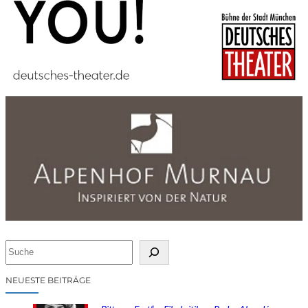
S
u
c
NEUESTE BEITRÄGE
h
e