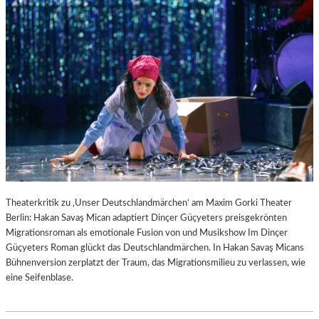
Theaterkritik zu ‚Unser Deutschlandmärchen‘ am Maxim Gorki Theater
Berlin: Hakan Savaş Mican adaptiert Dinçer Güçyeters preisgekrönten
Migrationsroman als emotionale Fusion von und Musikshow Im Dinçer
Güçyeters Roman glückt das Deutschlandmärchen. In Hakan Savaş Micans
Bühnenversion zerplatzt der Traum, das Migrationsmilieu zu verlassen, wie
eine Seifenblase.