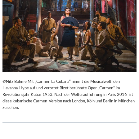
H
Ü
E
B
I
E
B
R
E
E
N
I
A
S
K
P
U
R
T
I
-
N
T
Z
©Nitz Böhme Mit „Carmen La Cubana“ nimmt die Musicalwelt den
R
E
Havanna-Hype auf und verortet Bizet berühmte Oper „Carmen“ im
A
S
Revolutionsjahr Kubas 1953. Nach der Welturaufführung in Paris 2016 ist
I
S
diese kubanische Carmen-Version nach London, Köln und Berlin in München
N
I
zu sehen.
I
N
N
N
G
E
“
N
–
I