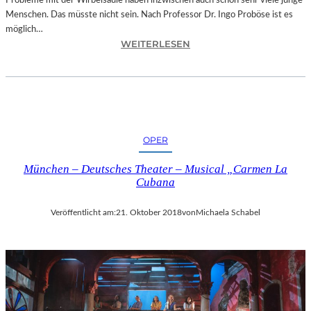
Probleme mit der Wirbelsäule haben inzwischen auch schon sehr viele junge
D
Menschen. Das müsste nicht sein. Nach Professor Dr. Ingo Proböse ist es
O
möglich…
K
:
WEITERLESEN
U
I
M
N
E
G
N
O
T
F
A
R
T
OPER
O
I
B
O
München – Deutsches Theater – Musical „Carmen La
Ö
N
Cubana
S
„
E
I
Veröffentlicht am:
21. Oktober 2018
von
Michaela Schabel
„
C
B
E
A
A
N
G
D
E
S
D
C
“