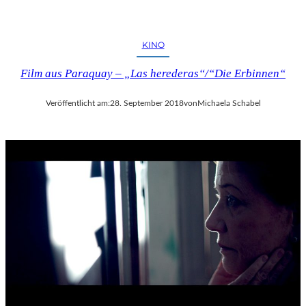
KINO
Film aus Paraquay – „Las herederas“/“Die Erbinnen“
Veröffentlicht am:
28. September 2018
von
Michaela Schabel