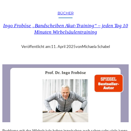
A
N
BÜCHER
D
R
Ingo Froböse „Bandscheiben Akut-Training“ – jeden Tag 10
A
Minuten Wirbelsäulentraining
S
E
L
Veröffentlicht am:
11. April 2025
von
Michaela Schabel
L
S
E
I
N
F
Ü
H
L
S
A
M
E