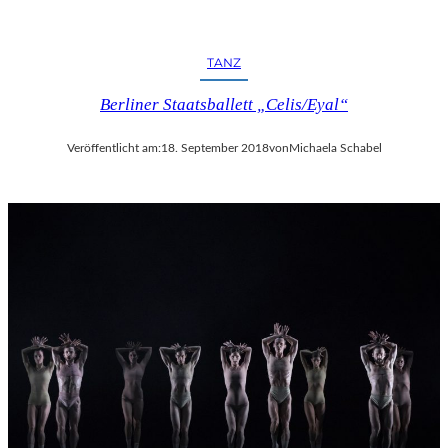
TANZ
Berliner Staatsballett „Celis/Eyal“
Veröffentlicht am:
18. September 2018
von
Michaela Schabel