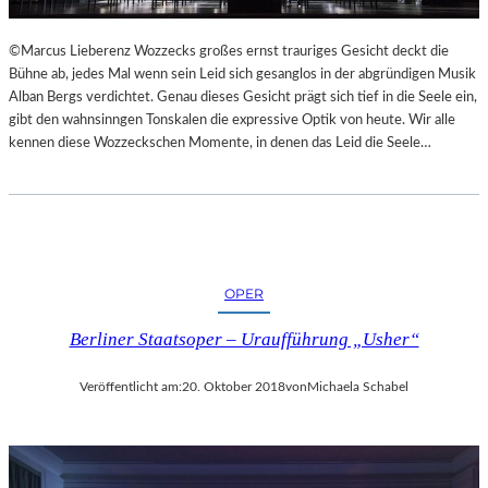
L
S
©Marcus Lieberenz Wozzecks großes ernst trauriges Gesicht deckt die
Ä
Bühne ab, jedes Mal wenn sein Leid sich gesanglos in der abgründigen Musik
U
Alban Bergs verdichtet. Genau dieses Gesicht prägt sich tief in die Seele ein,
L
gibt den wahnsinngen Tonskalen die expressive Optik von heute. Wir alle
E
kennen diese Wozzeckschen Momente, in denen das Leid die Seele…
N
T
R
A
I
N
OPER
I
N
Berliner Staatsoper – Uraufführung „Usher“
G
Veröffentlicht am:
20. Oktober 2018
von
Michaela Schabel