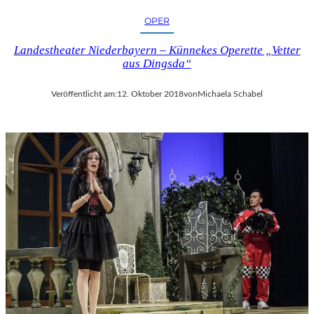
OPER
Landestheater Niederbayern – Künnekes Operette „Vetter
aus Dingsda“
Veröffentlicht am:
12. Oktober 2018
von
Michaela Schabel