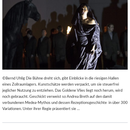
©Bernd Uhlig Die Bühne dreht sich, gibt Einblicke in die riesigen Hallen
eines Zollraumlagers. Kunstschätze werden verpackt, um sie steuerfrei
jeglicher Nutzung zu entziehen. Das Goldene Vlies liegt noch herum, wird
noch gebraucht. Geschickt verweist so Andrea Breth auf den damit
verbundenen Medea-Mythos und dessen Rezeptionsgeschichte in über 300
Variationen. Unter ihrer Regie präsentiert sie …