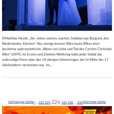
©Matthias Heyde. „Sie reiten, warten, wachen, Soldaten aus Burgund, den
Niederlanden, Kärnten“. Nur wenige kennen Rilke heute Rilkes einst
berühmte spätromantische „Weise von Liebe und Tod des Cornets Christoph
Rilke“ (1899). Im Ersten und Zweiten Weltkrieg hatte jeder Soldat das
todesselige Poem über den 18-jährigen Fahnenträger, der im Mitte des 17.
Jahrhunderts verstorben war, im…
224
Vorherige Seite
Nächste Seite
1
…
222
223
225
226
…
230