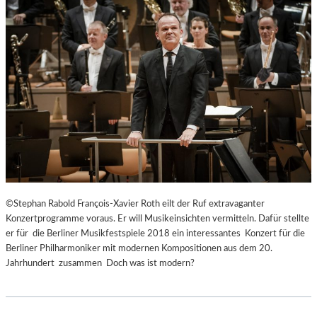
©Stephan Rabold François-Xavier Roth eilt der Ruf extravaganter
Konzertprogramme voraus. Er will Musikeinsichten vermitteln. Dafür stellte
er für die Berliner Musikfestspiele 2018 ein interessantes Konzert für die
Berliner Philharmoniker mit modernen Kompositionen aus dem 20.
Jahrhundert zusammen Doch was ist modern?