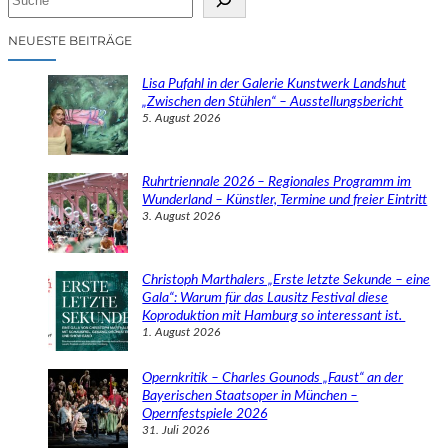
u
c
NEUESTE BEITRÄGE
h
e
Lisa Pufahl in der Galerie Kunstwerk Landshut
n
„Zwischen den Stühlen“ – Ausstellungsbericht
5. August 2026
Ruhrtriennale 2026 – Regionales Programm im
Wunderland – Künstler, Termine und freier Eintritt
3. August 2026
Christoph Marthalers „Erste letzte Sekunde – eine
Gala“: Warum für das Lausitz Festival diese
Koproduktion mit Hamburg so interessant ist.
1. August 2026
Opernkritik – Charles Gounods „Faust“ an der
Bayerischen Staatsoper in München –
Opernfestspiele 2026
31. Juli 2026