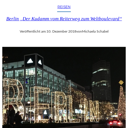
REISEN
Berlin „Der Kudamm vom Reiterweg zum Weltboulevard“
Veröffentlicht am:
10. Dezember 2018
von
Michaela Schabel