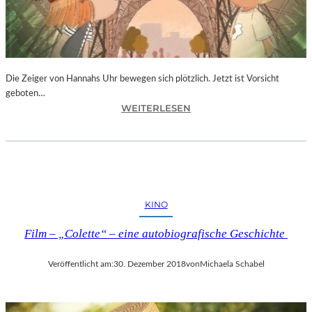
T
I
V
A
L
F
Die Zeiger von Hannahs Uhr bewegen sich plötzlich. Jetzt ist Vorsicht
E
geboten…
I
:
WEITERLESEN
E
S
R
.
T
J
4
.
0
K
-
I
KINO
J
N
Ä
G
Film – „Colette“ – eine autobiografische Geschichte
H
„
R
D
I
Veröffentlicht am:
30. Dezember 2018
von
Michaela Schabel
I
G
E
E
Z
S