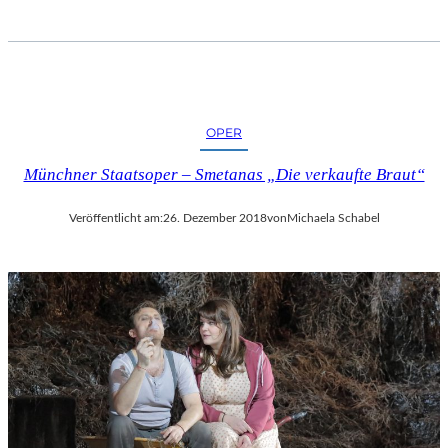
I
F
F
E
L
T
OPER
U
R
Münchner Staatsoper – Smetanas „Die verkaufte Braut“
M
“
Veröffentlicht am:
26. Dezember 2018
von
Michaela Schabel