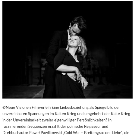
©Neue Visionen Filmverleih Eine Liebesbeziehung als Spiegelbild der
unvereinbaren Spannungen im Kalten Krieg und umgekehrt der Kalte Krieg
in der Unvereinbarkeit zweier eigenwilliger Persönlichkeiten? In
faszinierenden Sequenzen erzählt der polnische Regisseur und
Drehbuchautor Paweł Pawlikowski „Cold War – Breitengrad der Liebe“, die