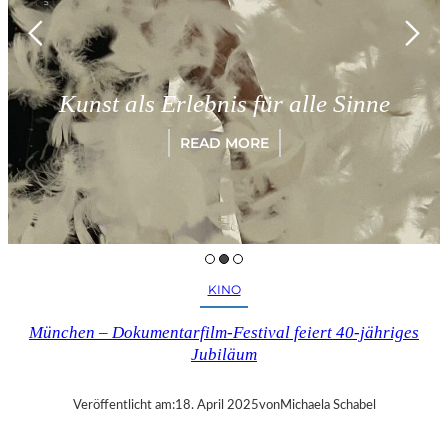
Kunst als Erlebnis für alle Sinne
READ MORE
KINO
München – Dokumentarfilm-Festival feiert 40-jähriges
Jubiläum
Veröffentlicht am:
18. April 2025
von
Michaela Schabel