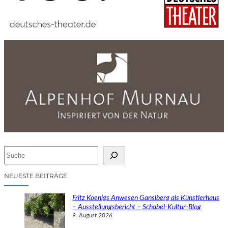
S
u
c
NEUESTE BEITRÄGE
h
e
Fritz Koenigs Anwesen Ganslberg als Künstlerhaus
n
– Ausstellungsbericht – Schabel-Kultur-Blog
9. August 2026