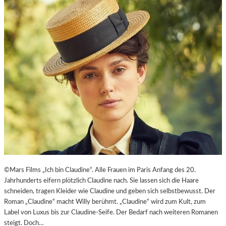
E
J
I
U
T
B
-
I
A
L
G
Ä
E
U
N
M
T
E
N
–
J
A
G
D
U
©Mars Films „Ich bin Claudine“. Alle Frauen im Paris Anfang des 20.
M
Jahrhunderts eifern plötzlich Claudine nach. Sie lassen sich die Haare
D
schneiden, tragen Kleider wie Claudine und geben sich selbstbewusst. Der
E
Roman „Claudine“ macht Willy berühmt. „Claudine“ wird zum Kult, zum
N
Label von Luxus bis zur Claudine-Seife. Der Bedarf nach weiteren Romanen
E
steigt. Doch…