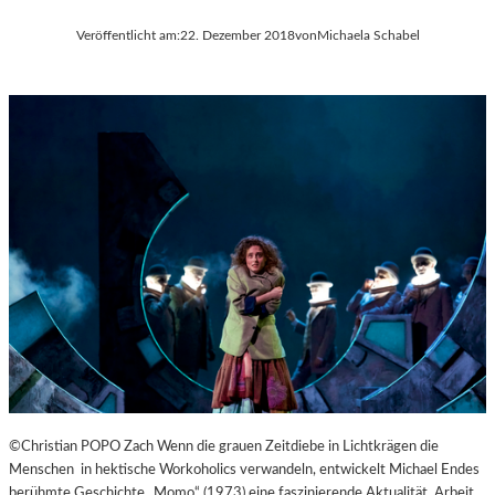
Veröffentlicht am:
22. Dezember 2018
von
Michaela Schabel
©Christian POPO Zach Wenn die grauen Zeitdiebe in Lichtkrägen die
Menschen in hektische Workoholics verwandeln, entwickelt Michael Endes
berühmte Geschichte „Momo“ (1973) eine faszinierende Aktualität. Arbeit