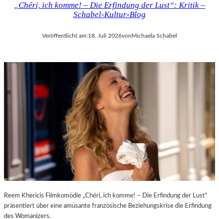
„Chéri, ich komme! – Die Erfindung der Lust“: Kritik –
D
H
Schabel-Kultur-Blog
E
M
R
A
Veröffentlicht am:
18. Juli 2026
von
Michaela Schabel
L
R
A
T
N
H
D
A
–
L
K
E
Ü
R
N
S
S
„
T
E
L
R
E
S
R
T
,
E
T
L
E
E
Reem Khericis Filmkomödie „Chéri, ich komme! – Die Erfindung der Lust“
R
T
präsentiert über eine amüsante französische Beziehungskrise die Erfindung
M
Z
des Womanizers.