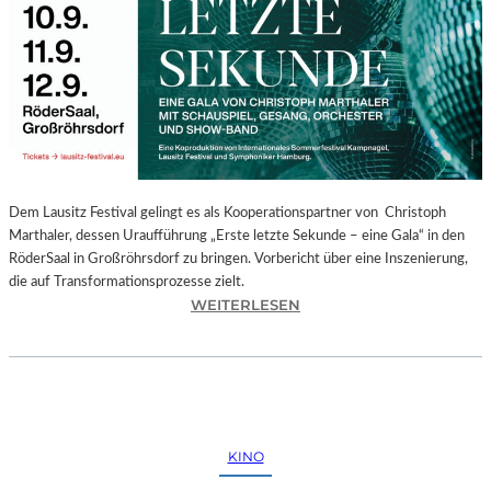
E
G
I
O
N
A
L
E
S
P
Dem Lausitz Festival gelingt es als Kooperationspartner von Christoph
R
Marthaler, dessen Uraufführung „Erste letzte Sekunde – eine Gala“ in den
O
RöderSaal in Großröhrsdorf zu bringen. Vorbericht über eine Inszenierung,
G
die auf Transformationsprozesse zielt.
R
:
WEITERLESEN
A
C
M
H
M
R
I
I
M
S
W
T
KINO
U
O
N
P