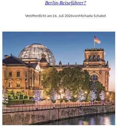
Berlin-Reiseführer?
V
A
Veröffentlicht am:
16. Juli 2026
von
Michaela Schabel
L
D
I
E
S
E
K
O
P
R
O
D
U
K
T
I
O
N
M