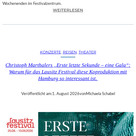
Wochenenden im Festivalzentrum.
:
WEITERLESEN
R
U
H
R
T
R
KONZERTE
, 
REISEN
, 
THEATER
I
E
Christoph Marthalers „Erste letzte Sekunde – eine Gala“:
N
Warum für das Lausitz Festival diese Koproduktion mit
N
Hamburg so interessant ist.
A
L
E
Veröffentlicht am:
1. August 2026
von
Michaela Schabel
2
0
2
6
–
R