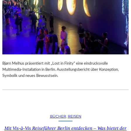
A
R
U
M
F
Ü
R
D
A
S
L
Bjørn Melhus präsentiert mit „Lost in Finity“ eine eindrucksvolle
A
Multimedia-Installation in Berlin. Ausstellungsbericht über Konzeption,
U
Symbolik und neues Bewusstsein.
S
I
T
Z
F
E
BÜCHER
, 
REISEN
S
T
Mit Vis-à-Vis Reiseführer Berlin entdecken – Was bietet der
I