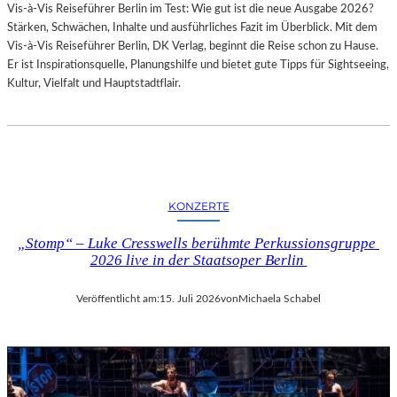
Vis-à-Vis Reiseführer Berlin im Test: Wie gut ist die neue Ausgabe 2026?
I
Stärken, Schwächen, Inhalte und ausführliches Fazit im Überblick. Mit dem
T
Vis-à-Vis Reiseführer Berlin, DK Verlag, beginnt die Reise schon zu Hause.
H
Er ist Inspirationsquelle, Planungshilfe und bietet gute Tipps für Sightseeing,
A
Kultur, Vielfalt und Hauptstadtflair.
M
B
U
R
G
S
O
KONZERTE
I
N
„Stomp“ – Luke Cresswells berühmte Perkussionsgruppe
T
2026 live in der Staatsoper Berlin
E
R
Veröffentlicht am:
15. Juli 2026
von
Michaela Schabel
E
S
S
A
N