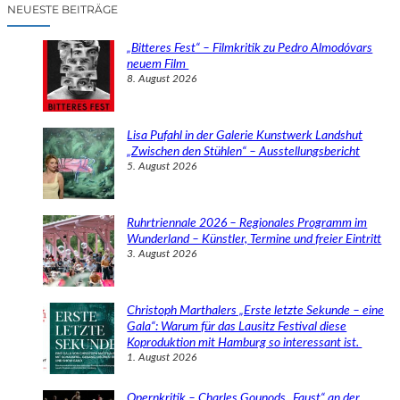
c
NEUESTE BEITRÄGE
h
e
„Bitteres Fest“ – Filmkritik zu Pedro Almodóvars
n
neuem Film
8. August 2026
Lisa Pufahl in der Galerie Kunstwerk Landshut
„Zwischen den Stühlen“ – Ausstellungsbericht
5. August 2026
Ruhrtriennale 2026 – Regionales Programm im
Wunderland – Künstler, Termine und freier Eintritt
3. August 2026
Christoph Marthalers „Erste letzte Sekunde – eine
Gala“: Warum für das Lausitz Festival diese
Koproduktion mit Hamburg so interessant ist.
1. August 2026
Opernkritik – Charles Gounods „Faust“ an der