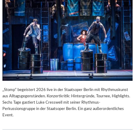
T
I
S
T
.
„Stomp“ begeistert 2026 live in der Staatsoper Berlin mit Rhythmuskunst
aus Alltagsgegenständen. Konzertkritik: Hintergründe, Tournee, Highlights.
Sechs Tage gastiert Luke Cresswell mit seiner Rhythmus-
Perkussionsgruppe in der Staatsoper Berlin. Ein ganz außerordentliches
Event.