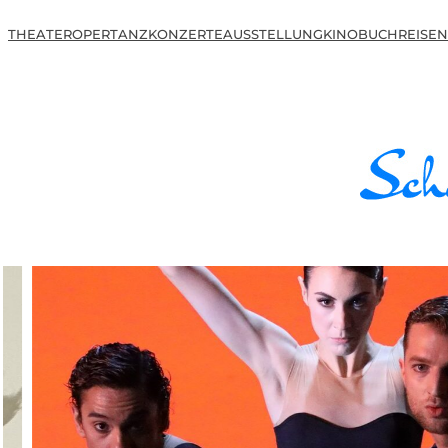
THEATER
OPER
TANZ
KONZERTE
AUSSTELLUNG
KINO
BUCH
REISEN