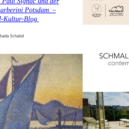
 Paul Signac und der
arberini Potsdam –
el-Kultur-Blog
haela Schabel