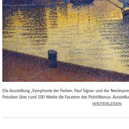
A
U
B
T
“
(
2
0
2
6
)
–
R
E
Die Ausstellung „Symphonie der Farben. Paul Signac und der Neoimpre
Z
Potsdam über rund 100 Werke die Facetten des Pointillismus. Ausstellun
E
:
WEITERLESEN
N
A
S
U
I
S
O
S