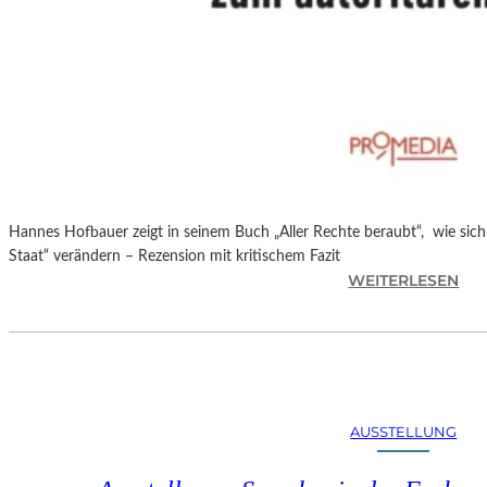
Hannes Hofbauer zeigt in seinem Buch „Aller Rechte beraubt“, wie sic
Staat“ verändern – Rezension mit kritischem Fazit
:
WEITERLESEN
H
A
N
N
E
S
AUSSTELLUNG
H
O