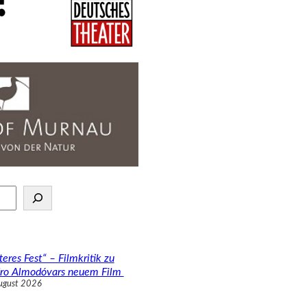
teres Fest“ – Filmkritik zu
ro Almodóvars neuem Film
ugust 2026