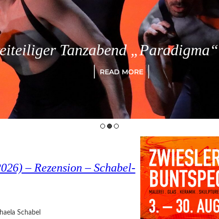
eiliger Tanzabend „Paradigma“ in
READ MORE
026) – Rezension – Schabel-
haela Schabel