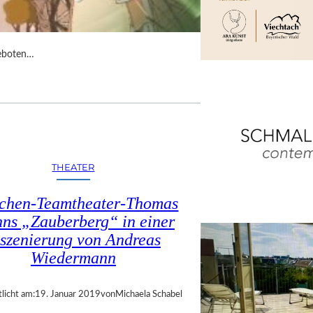
geboten…
THEATER
chen-Teamtheater-Thomas
ns „Zauberberg“ in einer
nszenierung von Andreas
Wiedermann
licht am:
19. Januar 2019
von
Michaela Schabel