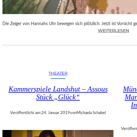
-
J
Ä
Die Zeiger von Hannahs Uhr bewegen sich plötzlich. Jetzt ist Vorsicht 
H
:
WEITERLESEN
R
S
I
.
G
J
E
.
S
K
J
I
U
THEATER
N
B
G
I
Kammerspiele Landshut – Assous
Mün
„
L
Stück „Glück“
Man
D
Ä
I
I
U
E
M
Veröffentlicht am:
24. Januar 2019
von
Michaela Schabel
Z
E
Veröffent
I