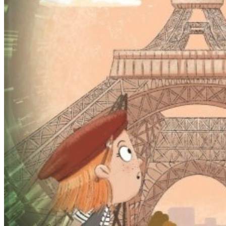
F
I
L
M
-
F
E
S
T
I
V
A
L
F
E
I
E
R
T
4
0