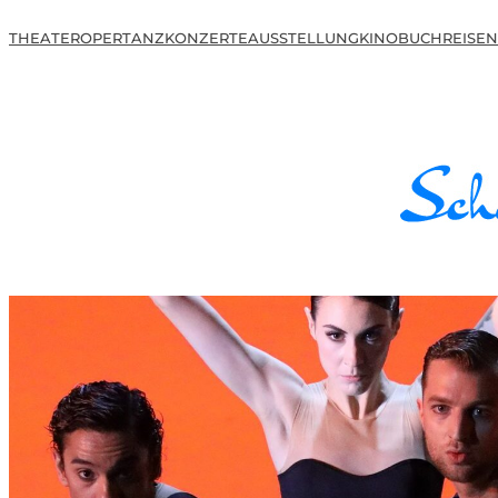
THEATER
OPER
TANZ
KONZERTE
AUSSTELLUNG
KINO
BUCH
REISEN