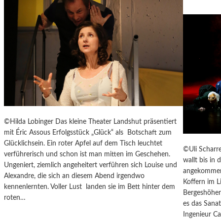
T
-
A
G
E
N
T
E
N
–
J
A
©Hilda Lobinger Das kleine Theater Landshut präsentiert
G
mit Éric Assous Erfolgsstück „Glück“ als Botschaft zum
D
Glücklichsein. Ein roter Apfel auf dem Tisch leuchtet
©Uli Scharre
U
verführerisch und schon ist man mitten im Geschehen.
wallt bis in
M
Ungeniert, ziemlich angeheitert verführen sich Louise und
angekommen 
D
Alexandre, die sich an diesem Abend irgendwo
Koffern im L
E
kennenlernten. Voller Lust landen sie im Bett hinter dem
Bergeshöhen
N
roten…
es das Sana
E
Ingenieur C
I