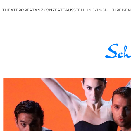
THEATER
OPER
TANZ
KONZERTE
AUSSTELLUNG
KINO
BUCH
REISEN