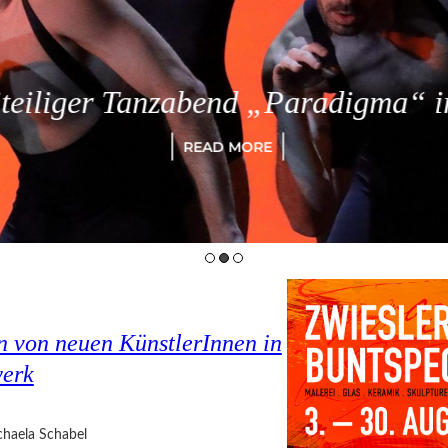
eiliger Tanzabend „Paradigma“ in
READ MORE
en von neuen KünstlerInnen in
werk
haela Schabel