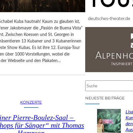
chabel Kuba hautnah! Kaum zu glauben ist,
fener Jakobmayer die „Pasión de Buena Vista“
ht. Zwischen Koessen und St. Georgen in
präsentieren 13 Kubaner und 3 Kubanerinnen
ste Show Kubas. Es ist ihre 12. Europa-Tour
en über 1000 Vorstellungen, wobei die
f der Webseite und den Plakaten…
S
u
c
NEUESTE BEITRÄGE
KONZERTE
h
e
Lisa
iner Pierre-Boulez-Saal –
n
Kun
den
hops für Sänger“ mit Thomas
Aus