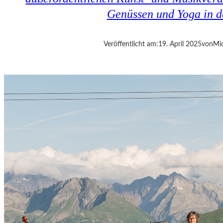
E
Genüssen und Yoga in d
S
I
S
Veröffentlicht am:
19. April 2025
von
Mic
T
D
A
S
,
W
A
S
E
S
I
S
T
“
–
A