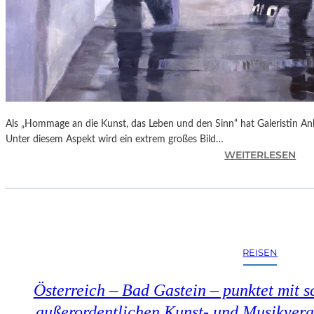
Als „Hommage an die Kunst, das Leben und den Sinn“ hat Galeristin Anke
Unter diesem Aspekt wird ein extrem großes Bild…
:
WEITERLESEN
L
A
N
D
S
H
REISEN
U
T
Österreich – Bad Gastein – punktet mit s
–
„
außerordentlichen Kunst- und Musikveran