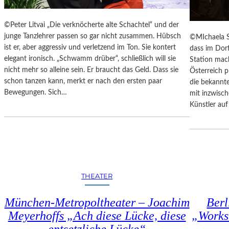
U
K
N
T
©Peter Litvai „Die verknöcherte alte Schachtel“ und der
S
E
junge Tanzlehrer passen so gar nicht zusammen. Hübsch
©MIchaela S
T
T
ist er, aber aggressiv und verletzend im Ton. Sie kontert
dass im Dor
W
M
elegant ironisch. „Schwamm drüber“, schließlich will sie
Station mac
E
I
nicht mehr so alleine sein. Er braucht das Geld. Dass sie
Österreich 
R
T
schon tanzen kann, merkt er nach den ersten paar
die bekannte
K
S
Bewegungen. Sich…
mit inzwisch
C
Künstler au
H
Ö
N
S
T
E
M
THEATER
O
R
München-Metropoltheater – Joachim
Berl
T
Meyerhoffs „Ach diese Lücke, diese
„Works
Ö