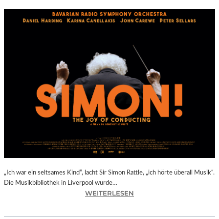
„Ich war ein seltsames Kind“, lacht Sir Simon Rattle, „ich hörte überall Musik“.
Die Musikbibliothek in Liverpool wurde…
:
WEITERLESEN
B
E