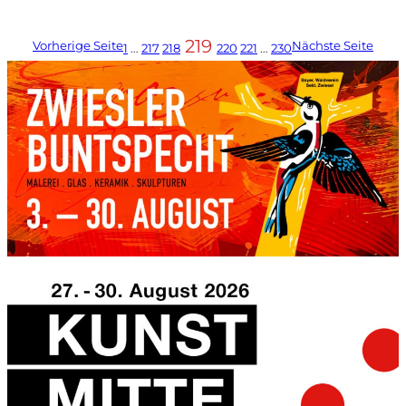
219
Vorherige Seite
Nächste Seite
1
…
217
218
220
221
…
230