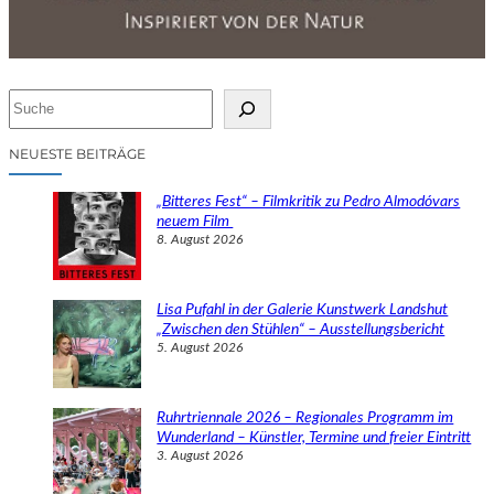
S
u
c
NEUESTE BEITRÄGE
h
e
„Bitteres Fest“ – Filmkritik zu Pedro Almodóvars
n
neuem Film
8. August 2026
Lisa Pufahl in der Galerie Kunstwerk Landshut
„Zwischen den Stühlen“ – Ausstellungsbericht
5. August 2026
Ruhrtriennale 2026 – Regionales Programm im
Wunderland – Künstler, Termine und freier Eintritt
3. August 2026