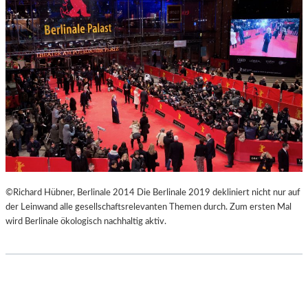
E
O
W
N
U
G
N
V
D
E
E
R
R
T
B
I
A
K
R
A
E
L
H
“
O
–
©Richard Hübner, Berlinale 2014 Die Berlinale 2019 dekliniert nicht nur auf
M
F
der Leinwand alle gesellschaftsrelevanten Themen durch. Zum ersten Mal
M
O
wird Berlinale ökologisch nachhaltig aktiv.
A
T
G
O
E
G
R
A
F