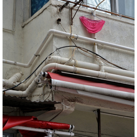
T
A
R
F
I
L
M
-
„
S
I
M
O
N
!
–
V
O
M
G
L
Ü