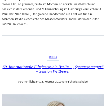
dieser Film, so grausam, brutal im Morden, so ehrlich unästhetisch und
A
hässlich in der Personen- und Milieuzeichnung im Hamburgs verruchten St.
L
Pauli der 70er Jahre. „Der goldene Handschuh“, ein Titel wie für ein
E
Märchen, ist die Geschichte des Massenmörders Honke, der in den 70er
R
Jahren Frauen auf…
I
E
L
I
T
V
A
KINO
I
69. Internationale Filmfestspiele Berlin – „Systemsprenger“
– Sektion Wettbewer
Veröffentlicht am:
13. Februar 2019
von
Michaela Schabel