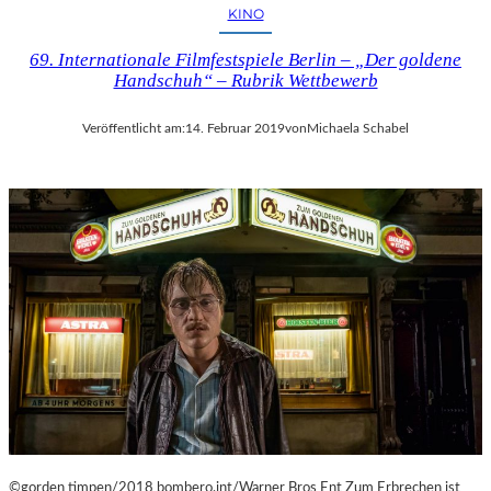
I
KINO
E
N
69. Internationale Filmfestspiele Berlin – „Der goldene
V
Handschuh“ – Rubrik Wettbewerb
O
N
Veröffentlicht am:
14. Februar 2019
von
Michaela Schabel
O
L
I
V
E
R
M
U
M
M
I
N
D
E
R
©gorden timpen/2018 bombero.int/Warner Bros Ent Zum Erbrechen ist
G