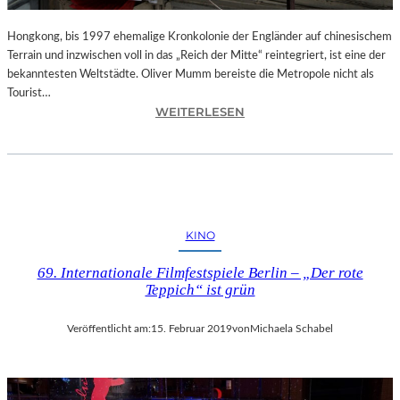
C
K
Hongkong, bis 1997 ehemalige Kronkolonie der Engländer auf chinesischem
D
Terrain und inzwischen voll in das „Reich der Mitte“ reintegriert, ist eine der
E
bekanntesten Weltstädte. Oliver Mumm bereiste die Metropole nicht als
S
Tourist…
D
:
WEITERLESEN
I
L
R
A
I
N
G
D
I
S
E
H
KINO
R
U
E
T
69. Internationale Filmfestspiele Berlin – „Der rote
N
–
Teppich“ ist grün
S
„
“
H
Veröffentlicht am:
15. Februar 2019
von
Michaela Schabel
–
O
E
N
I
G
N
K