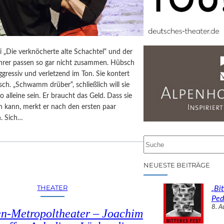
i „Die verknöcherte alte Schachtel“ und der
ehrer passen so gar nicht zusammen. Hübsch
aggressiv und verletzend im Ton. Sie kontert
isch. „Schwamm drüber“, schließlich will sie
o alleine sein. Er braucht das Geld. Dass sie
n kann, merkt er nach den ersten paar
. Sich…
S
u
c
NEUESTE BEITRÄGE
h
e
THEATER
„Bit
n
Ped
8. A
n-Metropoltheater – Joachim