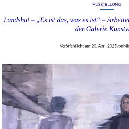
E
AUSSTELLUNG
S
T
Landshut – „Es ist das, was es ist“ – Arbeit
M
Ü
der Galerie Kunst
N
C
H
Veröffentlicht am:
20. April 2025
von
Mic
E
N
–
„
M
R
.
N
O
B
O
D
Y