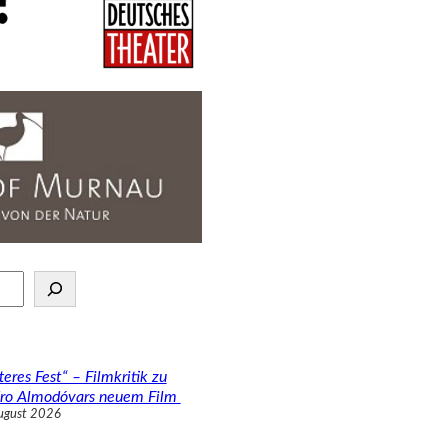
teres Fest“ – Filmkritik zu
ro Almodóvars neuem Film
ugust 2026