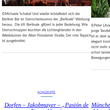
E
S
I
©Michaela Schabel Und wieder kristallisiert sich der
S
Berliner Bär im Sternchenkosmos der „Berlinale“-Werbung
T
heraus. Die 69. Berlinale glitzert in jeder Beziehung. Wie
©Peter Litva
“
Sternschnuppen leuchten die Lichtergirlanden in den
junge Tanzl
–
Alleebäumen der Alten Potsdamer Straße. Der rote Teppich
ist er, aber 
A
ist ausgebreitet.
elegant iron
R
nicht mehr s
B
schon tanze
E
Bewegungen
I
T
E
N
V
O
KONZERTE
N
N
E
Dorfen – Jakobmayer – „Pasión de
Münche
U