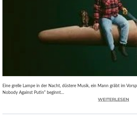
Eine grelle Lampe in der Nacht, düstere Musik, ein Mann gräbt im Vorsp
Nobody Against Putin“ beginnt…
:
WEITERLESEN
D
O
K
.
F