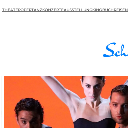
THEATER
OPER
TANZ
KONZERTE
AUSSTELLUNG
KINO
BUCH
REISEN