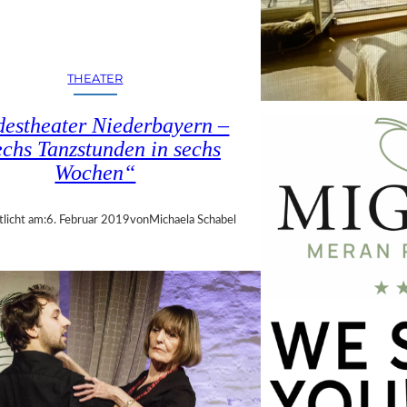
THEATER
estheater Niederbayern –
chs Tanzstunden in sechs
Wochen“
tlicht am:
6. Februar 2019
von
Michaela Schabel