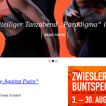
eiliger Tanzabend „Paradigma“ in
READ MORE
y Against Putin“
haela Schabel