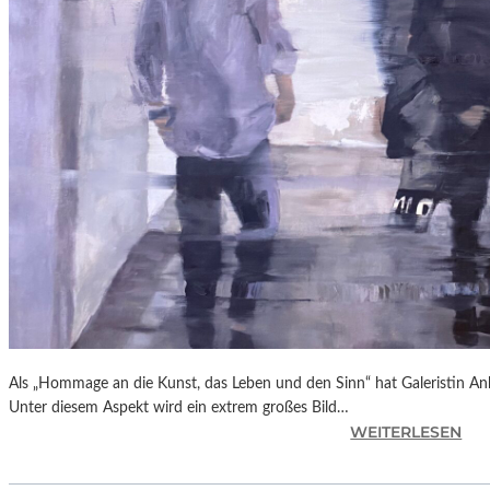
A
G
A
I
N
S
T
P
U
T
I
N
“
Als „Hommage an die Kunst, das Leben und den Sinn“ hat Galeristin Anke
Unter diesem Aspekt wird ein extrem großes Bild…
:
WEITERLESEN
L
A