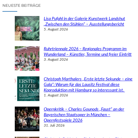
c
NEUESTE BEITRÄGE
h
e
Lisa Pufahl in der Galerie Kunstwerk Landshut
n
„Zwischen den Stühlen“ – Ausstellungsbericht
5. August 2026
Ruhrtriennale 2026 – Regionales Programm im
Wunderland – Künstler, Termine und freier Eintritt
3. August 2026
Christoph Marthalers „Erste letzte Sekunde – eine
Gala“: Warum für das Lausitz Festival diese
Koproduktion mit Hamburg so interessant ist.
1. August 2026
Opernkritik – Charles Gounods „Faust“ an der
Bayerischen Staatsoper in München –
Opernfestspiele 2026
31. Juli 2026