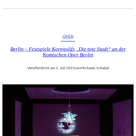
OPER
Berlin – Festspiele Korngolds „Die tote Stadt“ an der
Komischen Oper Berlin
Veröffentlicht am:
1. Juli 2019
von
Michaela Schabel