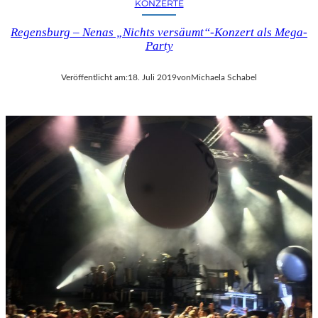
KONZERTE
Regensburg – Nenas „Nichts versäumt“-Konzert als Mega-
Party
Veröffentlicht am:
18. Juli 2019
von
Michaela Schabel