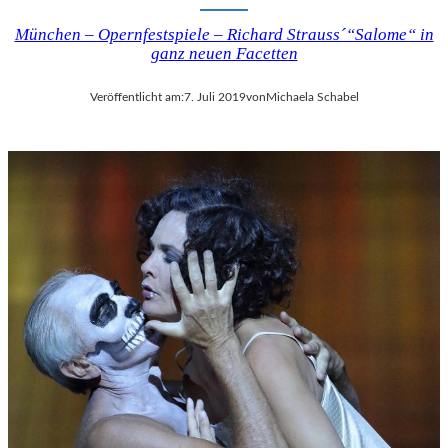
München – Opernfestspiele – Richard Strauss´“Salome“ in
ganz neuen Facetten
Veröffentlicht am:
7. Juli 2019
von
Michaela Schabel