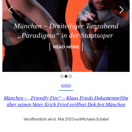
teiliger Tanzabend
Triest – Sc
n der Staatsoper
REA
AD MORE
KINO
München – „Friendly Fire“ – Klaus Frieds Dokumentarfilm
über seinen Vater Erich Fried eröffnet Dok.fest München
Veröffentlicht am:
6. Mai 2025
von
Michaela Schabel