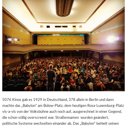
I
U
C
R
H
C
F
H
R
R
I
I
E
S
D
T
E
O
R
P
Ö
H
F
E
F
R
N
R
E
Ü
T
P
D
I
5076 Kinos gab es 1929 in Deutschland, 378 allein in Berlin und dann
O
N
machte das „Babylon“ am Bülow-Platz, dem heutigen Rosa-Luxemburg-Platz
K
G
vis-a-vis von der Volksbühne auch noch auf, ausgerechnet in einer Gegend,
.
V
die schon völlig overscreent war. Straßennamen wurden geändert,
F
E
politische Systeme wechselten einander ab. Das „Babylon“ behielt seinen