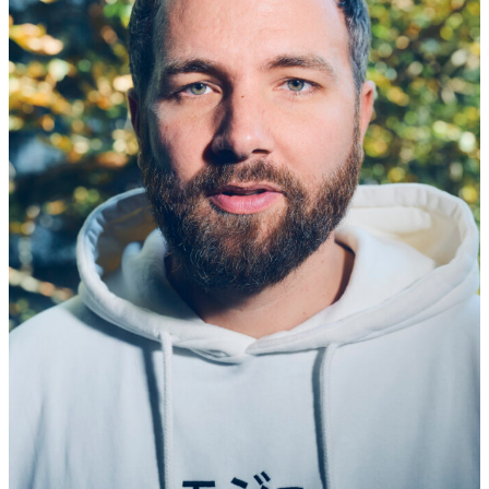
–
K
L
A
U
S
F
R
I
E
D
S
D
O
K
U
M
E
N
T
A
R