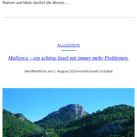
E
R
Namen und blieb, besitzt die älteste…
S
Z
T
I
M
C
Ü
H
N
T
C
E
ALLGEMEIN
H
T
E
A
Mallorca – ein schöne Insel mit immer mehr Problemen
N
U
F
Veröffentlicht am:
1. August 2019
von
Michaela Schabel
D
E
N
B
E
R
L
I
N
E