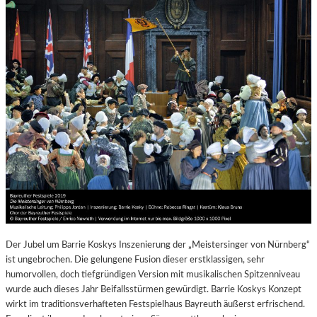
Der Jubel um Barrie Koskys Inszenierung der „Meistersinger von Nürnberg“
ist ungebrochen. Die gelungene Fusion dieser erstklassigen, sehr
humorvollen, doch tiefgründigen Version mit musikalischen Spitzenniveau
wurde auch dieses Jahr Beifallsstürmen gewürdigt. Barrie Koskys Konzept
wirkt im traditionsverhafteten Festspielhaus Bayreuth äußerst erfrischend.