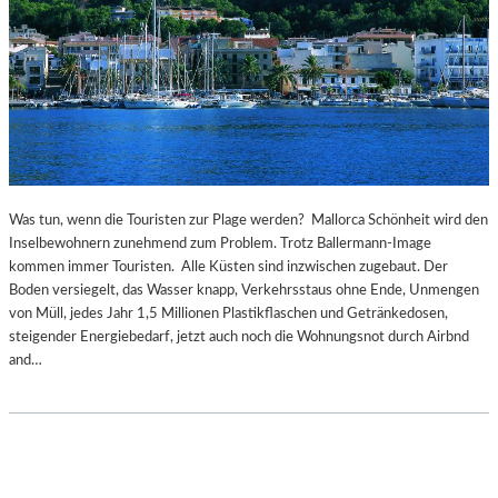
R
T
H
E
A
T
E
R
P
R
Was tun, wenn die Touristen zur Plage werden? Mallorca Schönheit wird den
E
Inselbewohnern zunehmend zum Problem. Trotz Ballermann-Image
I
kommen immer Touristen. Alle Küsten sind inzwischen zugebaut. Der
S
Boden versiegelt, das Wasser knapp, Verkehrsstaus ohne Ende, Unmengen
von Müll, jedes Jahr 1,5 Millionen Plastikflaschen und Getränkedosen,
steigender Energiebedarf, jetzt auch noch die Wohnungsnot durch Airbnd
and…