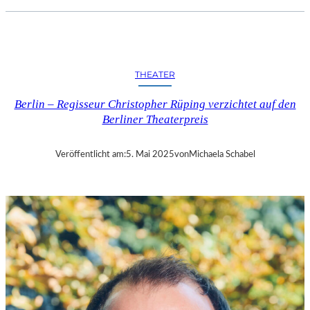
Ü
N
C
H
E
THEATER
N
–
Berlin – Regisseur Christopher Rüping verzichtet auf den
„
Berliner Theaterpreis
F
R
I
Veröffentlicht am:
5. Mai 2025
von
Michaela Schabel
E
N
D
L
Y
F
I
R
E
“