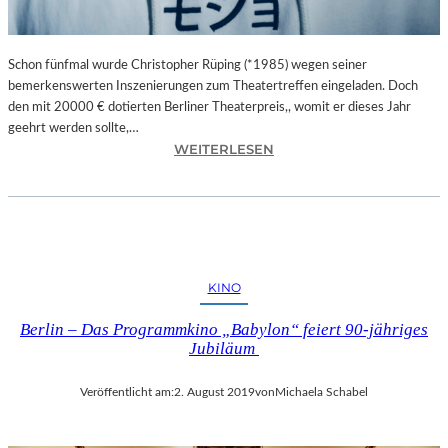
F
I
L
Schon fünfmal wurde Christopher Rüping (*1985) wegen seiner
M
bemerkenswerten Inszenierungen zum Theatertreffen eingeladen. Doch
Ü
den mit 20000 € dotierten Berliner Theaterpreis,, womit er dieses Jahr
B
geehrt werden sollte,…
E
:
WEITERLESEN
R
B
S
E
E
R
I
L
N
I
E
N
KINO
N
–
V
R
Berlin – Das Programmkino „Babylon“ feiert 90-jähriges
A
E
Jubiläum
T
G
E
I
Veröffentlicht am:
2. August 2019
von
Michaela Schabel
R
S
E
S
R
E