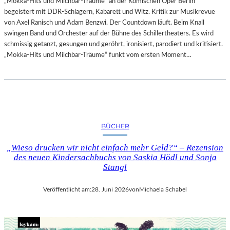
„Mokka-Hits und Milchbar-Träume“ an der Komischen Oper Berlin
begeistert mit DDR-Schlagern, Kabarett und Witz. Kritik zur Musikrevue
von Axel Ranisch und Adam Benzwi. Der Countdown läuft. Beim Knall
swingen Band und Orchester auf der Bühne des Schillertheaters. Es wird
schmissig getanzt, gesungen und geröhrt, ironisiert, parodiert und kritisiert.
„Mokka-Hits und Milchbar-Träume“ funkt vom ersten Moment…
BÜCHER
„Wieso drucken wir nicht einfach mehr Geld?“ – Rezension
des neuen Kindersachbuchs von Saskia Hödl und Sonja
Stangl
Veröffentlicht am:
28. Juni 2026
von
Michaela Schabel