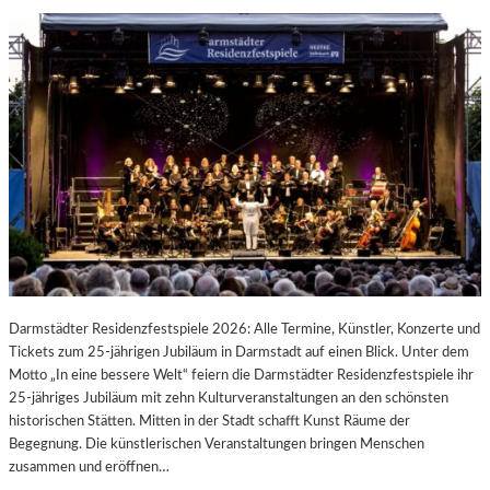
Darmstädter Residenzfestspiele 2026: Alle Termine, Künstler, Konzerte und
Tickets zum 25-jährigen Jubiläum in Darmstadt auf einen Blick. Unter dem
Motto „In eine bessere Welt“ feiern die Darmstädter Residenzfestspiele ihr
25-jähriges Jubiläum mit zehn Kulturveranstaltungen an den schönsten
historischen Stätten. Mitten in der Stadt schafft Kunst Räume der
Begegnung. Die künstlerischen Veranstaltungen bringen Menschen
zusammen und eröffnen…