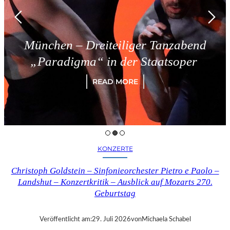
n – Dreiteiliger Tanzabend
Tri
digma“ in der Staatsoper
READ MORE
KONZERTE
Christoph Goldstein – Sinfonieorchester Pietro e Paolo –
Landshut – Konzertkritik – Ausblick auf Mozarts 270.
Geburtstag
Veröffentlicht am:
29. Juli 2026
von
Michaela Schabel