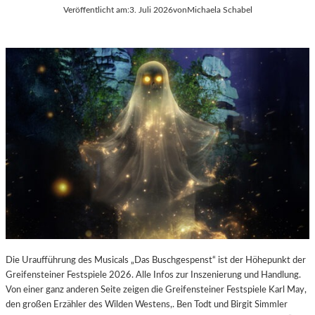
E
Veröffentlicht am:
3. Juli 2026
von
Michaela Schabel
L
-
K
U
L
T
U
R
-
B
L
O
G
Die Uraufführung des Musicals „Das Buschgespenst“ ist der Höhepunkt der
Greifensteiner Festspiele 2026. Alle Infos zur Inszenierung und Handlung.
Von einer ganz anderen Seite zeigen die Greifensteiner Festspiele Karl May,
den großen Erzähler des Wilden Westens,. Ben Todt und Birgit Simmler