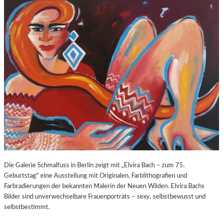
O
E
Z
E
A
X
R
P
T
O
S
S
2
U
7
R
0
E
.
“
G
I
E
N
B
D
U
E
R
R
T
K
Die Galerie Schmalfuss in Berlin zeigt mit „Elvira Bach – zum 75.
S
O
Geburtstag“ eine Ausstellung mit Originalen, Farblithografien und
T
R
Farbradierungen der bekannten Malerin der Neuen Wilden. Elvira Bachs
A
N
Bilder sind unverwechselbare Frauenporträts – sexy, selbstbewusst und
G
F
selbstbestimmt.
E
L