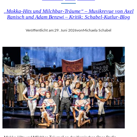
„Mokka-Hits und Milchbar-Träume“ – Musikrevue von Axel
Ranisch und Adam Benzwi – Kritik: Schabel-Kutlur-Blog
Veröffentlicht am:
29. Juni 2026
von
Michaela Schabel