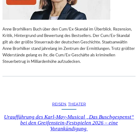
L
L
U
N
Anne Brorhilkers Buch über den Cum/Ex-Skandal im Überblick. Rezension,
G
Kritik, Hintergrund und Bewertung des Bestsellers. Der Cum/Ex-Skandal
S
gilt als der größte Steuerraub der deutschen Geschichte. Staatsanwältin
B
Anne Brorhilker stand jahrelang im Zentrum der Ermittlungen. Trotz größter
E
Widerstände gelang es ihr, die Cum/Ex-Geschäfte als kriminellen
R
Steuerbetrug in Milliardenhöhe aufzudecken.
I
C
H
T
V
O
N
REISEN
, 
THEATER
S
C
Uraufführung des Karl-May-Musical „Das Buschgespenst“
H
bei den Greifenstein-Festspielen 2026 – eine
A
Vorankündigung
B