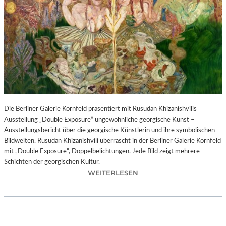
I
N
F
O
N
I
E
O
R
C
H
Die Berliner Galerie Kornfeld präsentiert mit Rusudan Khizanishvilis
E
Ausstellung „Double Exposure“ ungewöhnliche georgische Kunst –
S
Ausstellungsbericht über die georgische Künstlerin und ihre symbolischen
T
Bildwelten. Rusudan Khizanishvili überrascht in der Berliner Galerie Kornfeld
E
mit „Double Exposure“, Doppelbelichtungen. Jede Bild zeigt mehrere
R
Schichten der georgischen Kultur.
P
:
WEITERLESEN
I
R
E
U
T
S
R
U
O
D