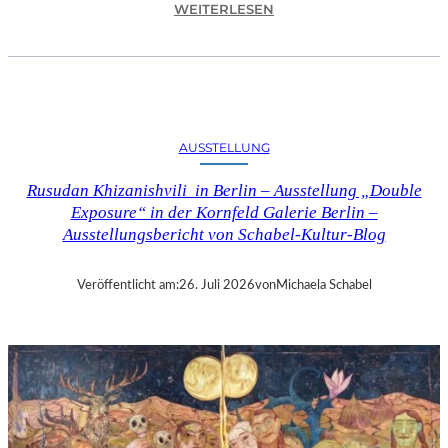
:
WEITERLESEN
C
H
R
I
S
T
AUSSTELLUNG
O
P
Rusudan Khizanishvili in Berlin – Ausstellung „Double
H
Exposure“ in der Kornfeld Galerie Berlin –
G
Ausstellungsbericht von Schabel-Kultur-Blog
O
L
D
Veröffentlicht am:
26. Juli 2026
von
Michaela Schabel
S
T
E
I
N
–
S