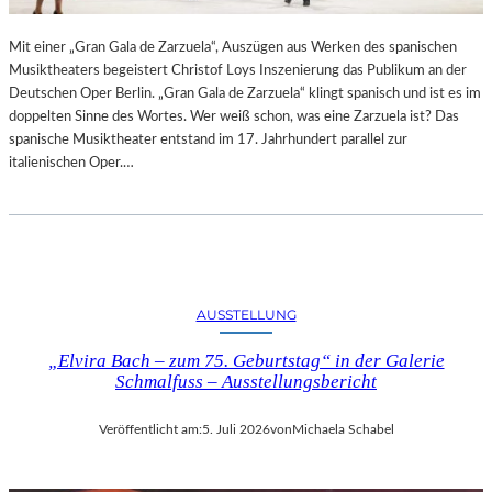
R
L
T
I
Mit einer „Gran Gala de Zarzuela“, Auszügen aus Werken des spanischen
K
N
Musiktheaters begeistert Christof Loys Inszenierung das Publikum an der
R
–
Deutschen Oper Berlin. „Gran Gala de Zarzuela“ klingt spanisch und ist es im
I
A
doppelten Sinne des Wortes. Wer weiß schon, was eine Zarzuela ist? Das
T
U
spanische Musiktheater entstand im 17. Jahrhundert parallel zur
I
S
italienischen Oper.…
K
S
–
T
A
E
U
L
S
L
B
U
L
N
AUSSTELLUNG
I
G
C
„Elvira Bach – zum 75. Geburtstag“ in der Galerie
„
K
Schmalfuss – Ausstellungsbericht
D
A
O
U
U
Veröffentlicht am:
5. Juli 2026
von
Michaela Schabel
F
B
M
L