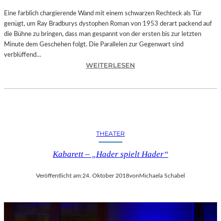
T
A
Eine farblich chargierende Wand mit einem schwarzen Rechteck als Tür
T
genügt, um Ray Bradburys dystophen Roman von 1953 derart packend auf
I
die Bühne zu bringen, dass man gespannt von der ersten bis zur letzten
O
Minute dem Geschehen folgt. Die Parallelen zur Gegenwart sind
N
verblüffend…
:
S
WEITERLESEN
L
S
A
T
N
Ü
D
C
S
K
H
„
THEATER
U
U
T
N
Kabarett – „Hader spielt Hader“
–
D
R
A
Veröffentlicht am:
24. Oktober 2018
von
Michaela Schabel
A
L
Y
L
B
E
R
T
A
I