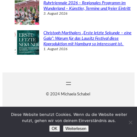
Ruhrtriennale 2026 – Regionales Programm im
Wunderland – Künstler, Termine und freier Eintritt
3. August 2026
Christoph Marthalers „Erste letzte Sekunde – eine
Gala“: Warum für das Lausitz Festival diese
Koproduktion mit Hamburg so interessant ist.
1. August 2026
© 2024 Michaela Schabel
Diese Website benutzt Cookies. Wenn du die Website weiter
nutzt, gehen wir von deinem Einverständnis aus.
OK
Weiterlesen