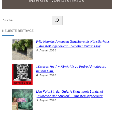
S
u
c
NEUESTE BEITRÄGE
h
e
Fritz Koenigs Anwesen Ganslberg als Künstlerhaus
n
– Ausstellungsbericht – Schabel-Kultur-Blog
9. August 2026
„Bitteres Fest“ – Filmkritik zu Pedro Almodóvars
neuem Film
8. August 2026
Lisa Pufahl in der Galerie Kunstwerk Landshut
„Zwischen den Stühlen“ – Ausstellungsbericht
5. August 2026