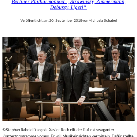
Berliner Philharmoniker „Strawinsky, Zimmermann,
Debussy, Ligeti“
Veröffentlicht am:
20. September 2018
von
Michaela Schabel
©Stephan Rabold François-Xavier Roth eilt der Ruf extravaganter
Konzertprogramme voraus. Er will Musikeinsichten vermitteln. Dafür stellte