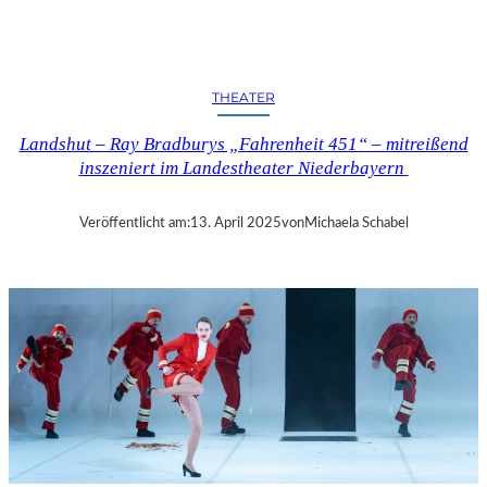
N
D
S
H
THEATER
U
T
Landshut – Ray Bradburys „Fahrenheit 451“ – mitreißend
–
inszeniert im Landestheater Niederbayern
T
H
O
Veröffentlicht am:
13. April 2025
von
Michaela Schabel
M
A
S
K
Ö
C
K
S
A
G
I