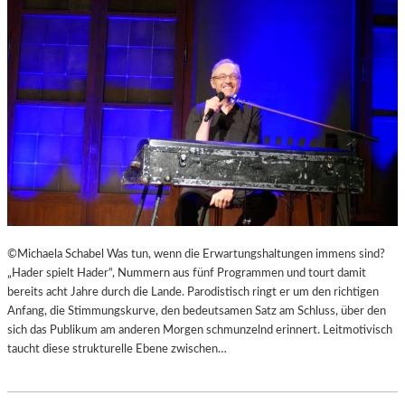
D
E
B
R
U
E
R
R
Y
U
S
F
„
E
F
N
A
“
H
I
R
N
E
D
N
E
©Michaela Schabel Was tun, wenn die Erwartungshaltungen immens sind?
H
N
„Hader spielt Hader“, Nummern aus fünf Programmen und tourt damit
E
L
bereits acht Jahre durch die Lande. Parodistisch ringt er um den richtigen
I
A
Anfang, die Stimmungskurve, den bedeutsamen Satz am Schluss, über den
T
N
sich das Publikum am anderen Morgen schmunzelnd erinnert. Leitmotivisch
4
D
taucht diese strukturelle Ebene zwischen…
5
S
1
H
“
U