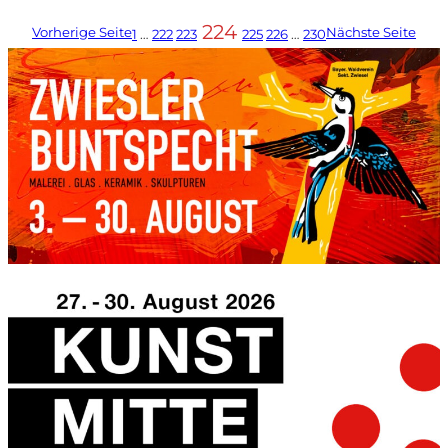
224
Vorherige Seite
Nächste Seite
1
…
222
223
225
226
…
230