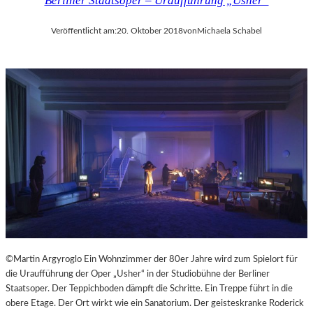
Berliner Staatsoper – Uraufführung „Usher“
Veröffentlicht am:
20. Oktober 2018
von
Michaela Schabel
©Martin Argyroglo Ein Wohnzimmer der 80er Jahre wird zum Spielort für
die Uraufführung der Oper „Usher“ in der Studiobühne der Berliner
Staatsoper. Der Teppichboden dämpft die Schritte. Ein Treppe führt in die
obere Etage. Der Ort wirkt wie ein Sanatorium. Der geisteskranke Roderick