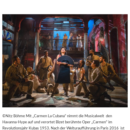
A
Y
E
R
N
©Nitz Böhme Mit „Carmen La Cubana“ nimmt die Musicalwelt den
Havanna-Hype auf und verortet Bizet berühmte Oper „Carmen“ im
Revolutionsjahr Kubas 1953. Nach der Welturaufführung in Paris 2016 ist