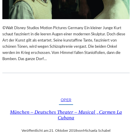
I
E
M
S
L
T
A
H
N
E
©Walt Disney Studios Motion Pictures Germany Ein kleiner Junge Kurt
D
A
schaut fasziniert in die leeren Augen einer modernen Skulptur. Doch diese
E
T
Art der Kunst gilt als entartet. Seine kunstaffine Tante, fasziniert von
S
E
schönen Tönen, wird wegen Schizophrenie vergast. Die beiden Onkel
T
R
werden im Krieg erschossen. Vom Himmel fallen Staniolfolien, dann die
H
Bomben. Das ganze Dorf…
E
A
T
E
R
N
OPER
I
E
München – Deutsches Theater – Musical „Carmen La
D
Cubana
E
R
Veröffentlicht am:
21. Oktober 2018
von
Michaela Schabel
B