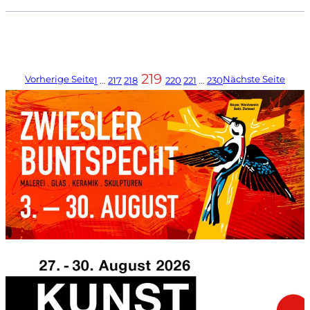
219
Vorherige Seite
Nächste Seite
1
…
217
218
220
221
…
230