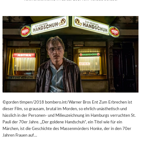
C
M
H
U
E
M
N
M
–
I
„
N
M
D
R
E
.
R
N
G
O
A
B
L
O
E
D
R
Y
I
A
©gorden timpen/2018 bombero.int/Warner Bros Ent Zum Erbrechen ist
E
G
dieser Film, so grausam, brutal im Morden, so ehrlich unästhetisch und
L
A
hässlich in der Personen- und Milieuzeichnung im Hamburgs verruchten St.
I
I
Pauli der 70er Jahre. „Der goldene Handschuh“, ein Titel wie für ein
T
N
Märchen, ist die Geschichte des Massenmörders Honke, der in den 70er
V
S
Jahren Frauen auf…
A
T