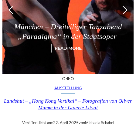
München – Dreiteiliger Tanzabend
„Paradigma“ in der Staatsoper
READ MORE
AUSSTELLUNG
Landshut – „Hong Kong Vertikal“ – Fotografien von Oliver
Mumm in der Galerie Litvai
Veröffentlicht am:
22. April 2025
von
Michaela Schabel