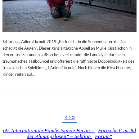
©Curiosa, Adieu à la nuit 2019 „Blick nicht in die Sonnenfinsternis. Das
schädigt die Augen“. Dieser ganz alltägliche Appell an Muriel lässt schon in
den ersten Sekunden aufhorchen, verfremdet die Landidylle durch ein
traumatisches Halbdunkel und offeriert die raffinierte Doppelbödigkeit des
französischen Spielfilms „ L’Adieu à la nuit“. Noch blühen die Kirschbäume,
Kinder reiten auf…
KINO
69. Internationale Filmfestspiele Berlin – „Fortschritt im Tal
der Ahnungslosen“ – Sektion „Forum“