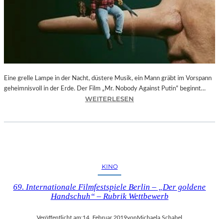
–
F
O
T
O
G
R
Eine grelle Lampe in der Nacht, düstere Musik, ein Mann gräbt im Vorspann
A
geheimnisvoll in der Erde. Der Film „Mr. Nobody Against Putin“ beginnt…
F
:
WEITERLESEN
I
D
E
O
N
K
V
.
O
F
N
E
O
KINO
S
L
T
I
69. Internationale Filmfestspiele Berlin – „Der goldene
M
V
Handschuh“ – Rubrik Wettbewerb
Ü
E
N
R
Veröffentlicht am:
14. Februar 2019
von
Michaela Schabel