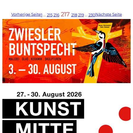
217
Vorherige Seite
Nächste Seite
1
…
215
216
218
219
…
230