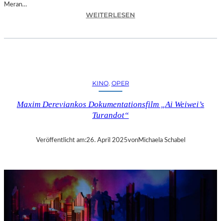
Meran…
:
WEITERLESEN
M
E
R
A
N
–
KINO
, 
OPER
D
A
Maxim Dereviankos Dokumentationsfilm „Ai Weiwei’s
S
Turandot“
5
-
S
Veröffentlicht am:
26. April 2025
von
Michaela Schabel
T
E
R
N
E
-
H