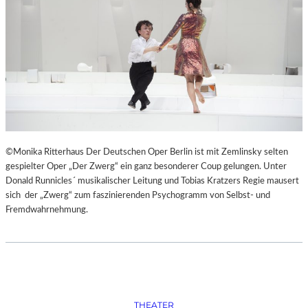
W
“
I
E
I
M
P
A
R
A
D
I
©Monika Ritterhaus Der Deutschen Oper Berlin ist mit Zemlinsky selten
E
gespielter Oper „Der Zwerg“ ein ganz besonderer Coup gelungen. Unter
S
Donald Runnicles´ musikalischer Leitung und Tobias Kratzers Regie mausert
“
sich der „Zwerg“ zum faszinierenden Psychogramm von Selbst- und
Fremdwahrnehmung.
THEATER