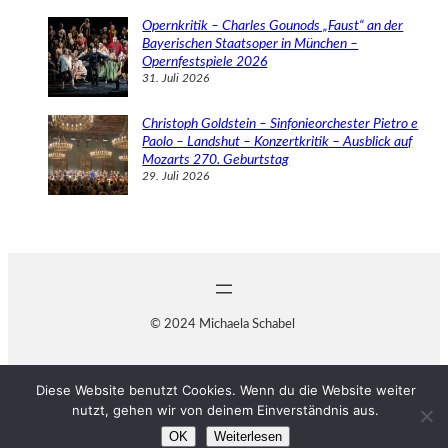
Opernkritik – Charles Gounods „Faust“ an der
Bayerischen Staatsoper in München –
Opernfestspiele 2026
31. Juli 2026
Christoph Goldstein – Sinfonieorchester Pietro e
Paolo – Landshut – Konzertkritik – Ausblick auf
Mozarts 270. Geburtstag
29. Juli 2026
© 2024 Michaela Schabel
Diese Website benutzt Cookies. Wenn du die Website weiter
nutzt, gehen wir von deinem Einverständnis aus.
OK
Weiterlesen