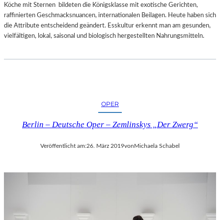
I
I
Köche mit Sternen bildeten die Königsklasse mit exotische Gerichten,
L
T
raffinierten Geschmacksnuancen, internationalen Beilagen. Heute haben sich
M
N
die Attribute entscheidend geändert. Esskultur erkennt man am gesunden,
„
E
vielfältigen, lokal, saisonal und biologisch hergestellten Nahrungsmitteln.
A
U
I
E
W
M
E
E
I
N
W
T
OPER
E
R
I
É
Berlin – Deutsche Oper – Zemlinskys „Der Zwerg“
’
E
S
–
Veröffentlicht am:
26. März 2019
von
Michaela Schabel
T
„
U
U
R
R
A
L
N
A
D
U
O
B
T