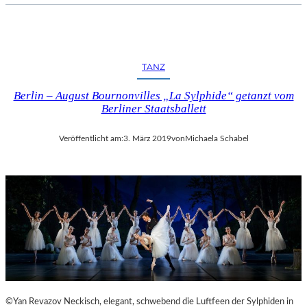
TANZ
Berlin – August Bournonvilles „La Sylphide“ getanzt vom
Berliner Staatsballett
Veröffentlicht am:
3. März 2019
von
Michaela Schabel
©Yan Revazov Neckisch, elegant, schwebend die Luftfeen der Sylphiden in