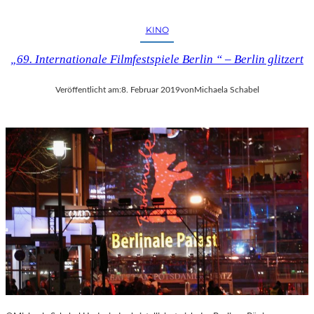
I
P
U
KINO
T
I
„69. Internationale Filmfestspiele Berlin “ – Berlin glitzert
N
“
Veröffentlicht am:
8. Februar 2019
von
Michaela Schabel