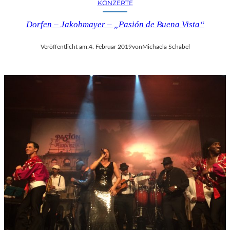
KONZERTE
Dorfen – Jakobmayer – „Pasión de Buena Vista“
Veröffentlicht am:
4. Februar 2019
von
Michaela Schabel