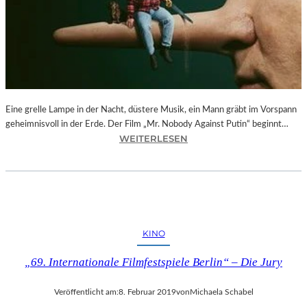
–
F
O
T
O
G
R
Eine grelle Lampe in der Nacht, düstere Musik, ein Mann gräbt im Vorspann
A
geheimnisvoll in der Erde. Der Film „Mr. Nobody Against Putin“ beginnt…
F
:
WEITERLESEN
I
D
E
O
N
K
V
.
O
F
N
E
O
KINO
S
L
T
I
„69. Internationale Filmfestspiele Berlin“ – Die Jury
M
V
Ü
E
Veröffentlicht am:
8. Februar 2019
von
Michaela Schabel
N
R