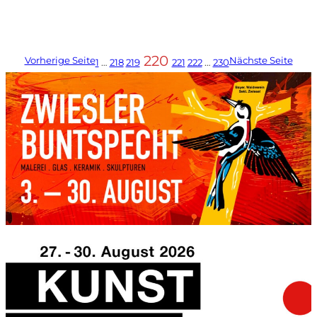
220
Vorherige Seite
Nächste Seite
1
…
218
219
221
222
…
230