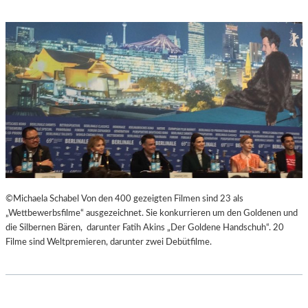
C
M
H
U
E
M
N
M
–
I
„
N
M
D
R
E
.
R
N
G
O
A
B
L
O
E
D
R
©Michaela Schabel Von den 400 gezeigten Filmen sind 23 als
Y
I
„Wettbewerbsfilme“ ausgezeichnet. Sie konkurrieren um den Goldenen und
A
E
die Silbernen Bären, darunter Fatih Akins „Der Goldene Handschuh“. 20
G
L
Filme sind Weltpremieren, darunter zwei Debütfilme.
A
I
I
T
N
V
S
A
T