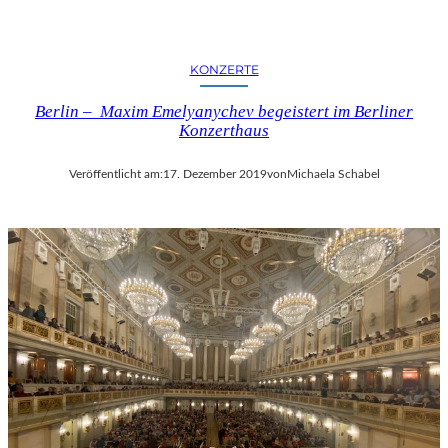
KONZERTE
Berlin – Maxim Emelyanychev begeistert im Berliner
Konzerthaus
Veröffentlicht am:
17. Dezember 2019
von
Michaela Schabel