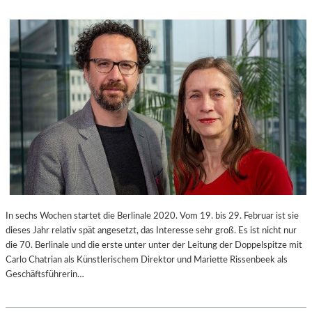
N
E
N
N
E
L
S
A
S
N
E
D
E
S
W
H
I
U
L
T
L
I
A
M
S
In sechs Wochen startet die Berlinale 2020. Vom 19. bis 29. Februar ist sie
‘
dieses Jahr relativ spät angesetzt, das Interesse sehr groß. Es ist nicht nur
„
die 70. Berlinale und die erste unter unter der Leitung der Doppelspitze mit
D
Carlo Chatrian als Künstlerischem Direktor und Mariette Rissenbeek als
I
Geschäftsführerin…
E
K
A