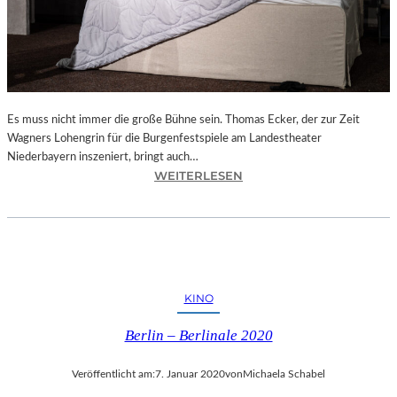
„
L
É
L
É
“
I
Es muss nicht immer die große Bühne sein. Thomas Ecker, der zur Zeit
N
Wagners Lohengrin für die Burgenfestspiele am Landestheater
D
Niederbayern inszeniert, bringt auch…
E
:
WEITERLESEN
N
L
K
A
A
N
M
D
M
S
E
H
KINO
R
U
S
T
Berlin – Berlinale 2020
P
–
I
T
Veröffentlicht am:
7. Januar 2020
von
Michaela Schabel
E
E
L