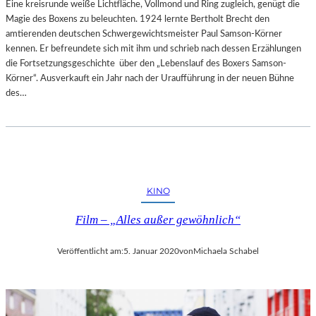
Eine kreisrunde weiße Lichtfläche, Vollmond und Ring zugleich, genügt die
A
Magie des Boxens zu beleuchten. 1924 lernte Bertholt Brecht den
C
amtierenden deutschen Schwergewichtsmeister Paul Samson-Körner
H
kennen. Er befreundete sich mit ihm und schrieb nach dessen Erzählungen
“
die Fortsetzungsgeschichte über den „Lebenslauf des Boxers Samson-
A
Körner“. Ausverkauft ein Jahr nach der Uraufführung in der neuen Bühne
U
des…
F
D
E
R
B
Ü
H
KINO
N
E
Film – „Alles außer gewöhnlich“
L
I
Veröffentlicht am:
5. Januar 2020
von
Michaela Schabel
N
K
S
D