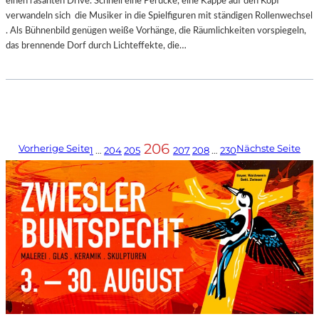
einen rasanten Drive. Schnell eine Perücke, eine Kappe auf den Kopf
verwandeln sich die Musiker in die Spielfiguren mit ständigen Rollenwechsel
. Als Bühnenbild genügen weiße Vorhänge, die Räumlichkeiten vorspiegeln,
das brennende Dorf durch Lichteffekte, die…
206
Vorherige Seite
Nächste Seite
1
…
204
205
207
208
…
230