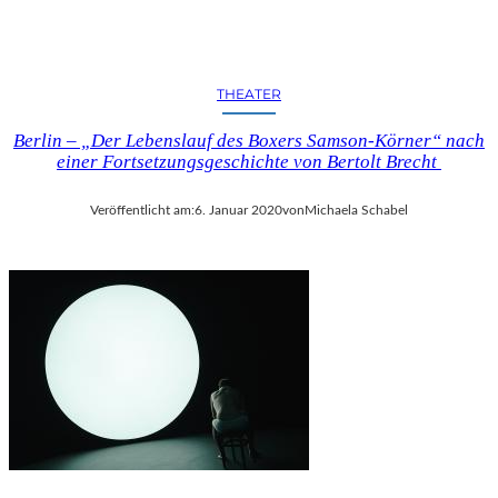
T
Z
E
A
THEATER
U
F
Berlin – „Der Lebenslauf des Boxers Samson-Körner“ nach
D
einer Fortsetzungsgeschichte von Bertolt Brecht
E
M
Veröffentlicht am:
6. Januar 2020
von
Michaela Schabel
H
E
I
SS
E
N
B
L
E
C
H
D