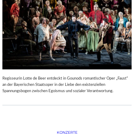
D
–
K
Ü
N
S
T
L
E
R
,
T
E
Regisseurin Lotte de Beer entdeckt in Gounods romantischer Oper „Faust“
R
an der Bayerischen Staatsoper in der Liebe den existenziellen
M
Spannungsbogen zwischen Egoismus und sozialer Verantwortung.
I
N
E
U
N
D
F
KONZERTE