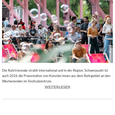
I
E
K
U
N
S
T
W
E
R
K
L
A
N
Die Ruhrtriennale strahlt international und in der Region. Schwerpunkt ist
D
auch 2026 die Präsentation von Künstler:innen aus dem Ruhrgebiet an den
S
Wochenenden im Festivalzentrum.
H
:
WEITERLESEN
U
R
T
U
„
H
Z
R
W
T