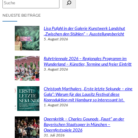
S
u
c
NEUESTE BEITRÄGE
h
e
Lisa Pufahl in der Galerie Kunstwerk Landshut
n
„Zwischen den Stühlen“ – Ausstellungsbericht
5. August 2026
Ruhrtriennale 2026 – Regionales Programm im
Wunderland – Künstler, Termine und freier Eintritt
3. August 2026
Christoph Marthalers „Erste letzte Sekunde – eine
Gala“: Warum für das Lausitz Festival diese
Koproduktion mit Hamburg so interessant ist.
1. August 2026
Opernkritik – Charles Gounods „Faust“ an der
Bayerischen Staatsoper in München –
Opernfestspiele 2026
31. Juli 2026