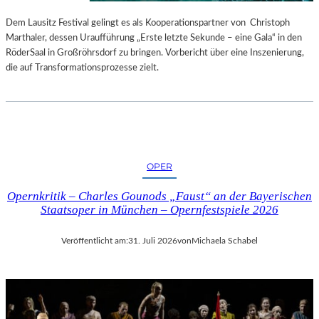
S
E
T
S
Dem Lausitz Festival gelingt es als Kooperationspartner von Christoph
E
P
Marthaler, dessen Uraufführung „Erste letzte Sekunde – eine Gala“ in den
L
R
RöderSaal in Großröhrsdorf zu bringen. Vorbericht über eine Inszenierung,
L
O
die auf Transformationsprozesse zielt.
U
G
N
R
G
A
S
M
B
M
E
I
OPER
R
M
I
W
Opernkritik – Charles Gounods „Faust“ an der Bayerischen
C
U
Staatsoper in München – Opernfestspiele 2026
H
N
T
D
Veröffentlicht am:
31. Juli 2026
von
Michaela Schabel
E
R
L
A
N