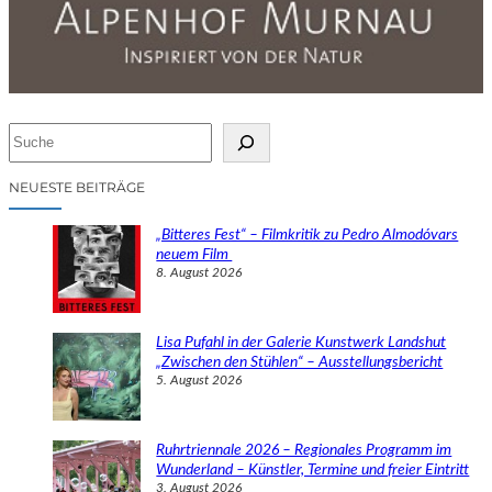
S
u
c
NEUESTE BEITRÄGE
h
e
„Bitteres Fest“ – Filmkritik zu Pedro Almodóvars
n
neuem Film
8. August 2026
Lisa Pufahl in der Galerie Kunstwerk Landshut
„Zwischen den Stühlen“ – Ausstellungsbericht
5. August 2026
Ruhrtriennale 2026 – Regionales Programm im
Wunderland – Künstler, Termine und freier Eintritt
3. August 2026