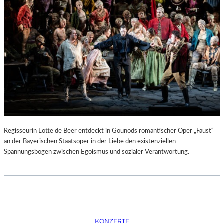
D
–
K
Ü
N
S
T
L
E
R
,
T
E
Regisseurin Lotte de Beer entdeckt in Gounods romantischer Oper „Faust“
R
an der Bayerischen Staatsoper in der Liebe den existenziellen
M
Spannungsbogen zwischen Egoismus und sozialer Verantwortung.
I
N
E
U
N
D
F
KONZERTE