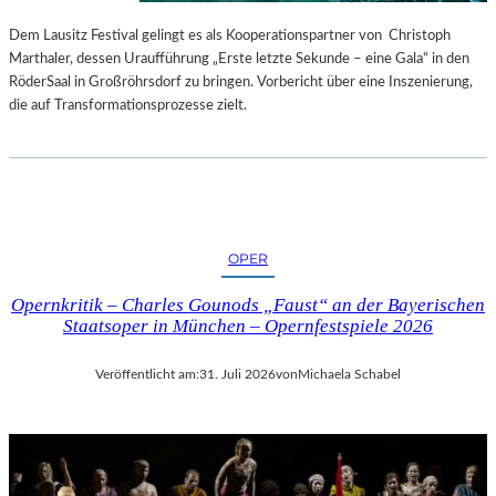
S
E
T
S
Dem Lausitz Festival gelingt es als Kooperationspartner von Christoph
E
P
Marthaler, dessen Uraufführung „Erste letzte Sekunde – eine Gala“ in den
L
R
RöderSaal in Großröhrsdorf zu bringen. Vorbericht über eine Inszenierung,
L
O
die auf Transformationsprozesse zielt.
U
G
N
R
G
A
S
M
B
M
E
I
OPER
R
M
I
W
Opernkritik – Charles Gounods „Faust“ an der Bayerischen
C
U
Staatsoper in München – Opernfestspiele 2026
H
N
T
D
Veröffentlicht am:
31. Juli 2026
von
Michaela Schabel
E
R
L
A
N