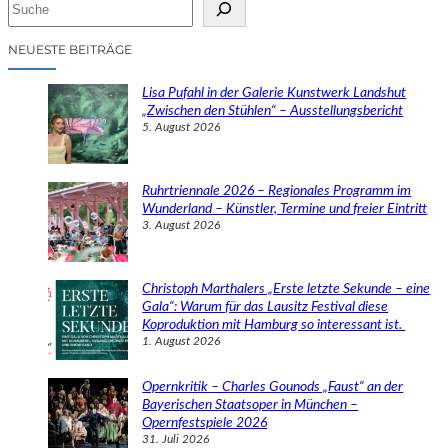
S
u
c
NEUESTE BEITRÄGE
h
e
Lisa Pufahl in der Galerie Kunstwerk Landshut
n
„Zwischen den Stühlen“ – Ausstellungsbericht
5. August 2026
Ruhrtriennale 2026 – Regionales Programm im
Wunderland – Künstler, Termine und freier Eintritt
3. August 2026
Christoph Marthalers „Erste letzte Sekunde – eine
Gala“: Warum für das Lausitz Festival diese
Koproduktion mit Hamburg so interessant ist.
1. August 2026
Opernkritik – Charles Gounods „Faust“ an der
Bayerischen Staatsoper in München –
Opernfestspiele 2026
31. Juli 2026