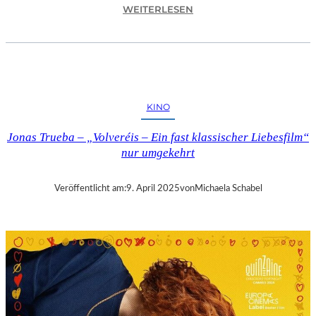
:
WEITERLESEN
A
S
C
H
A
F
KINO
F
E
Jonas Trueba – „Volveréis – Ein fast klassischer Liebesfilm“
N
nur umgekehrt
B
U
R
Veröffentlicht am:
9. April 2025
von
Michaela Schabel
G
–
„
M
A
I
N
A