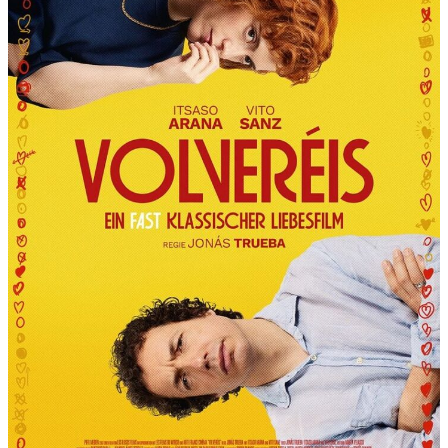
R
T
“
P
R
Ä
S
E
N
T
I
E
R
T
D
I
E
6
.
I
N
T