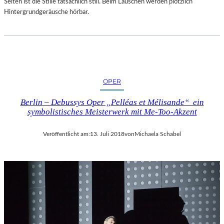
Selten ist die Stille tatsächlich still. Beim Lauschen werden plötzlich
Hintergrundgeräusche hörbar.
OPER
Berlin – Debussys Oper „Pelléas et Mélisande“ ein
symbolistisches Meisterwerk mit Me-Too-Akzent
Veröffentlicht am:
13. Juli 2018
von
Michaela Schabel