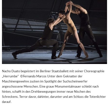
L
V
E
R
É
I
S
–
E
I
N
F
A
S
Nacho Duato begeistert im Berliner Staatsballett mit seiner Choreographie
T
„Herrumbe“ ©Fernando Marcos Unter dem Geknatter der
K
Maschinengewehre zucken im Spotlight der Suchscheinwerfer
L
angeschossene Menschen. Eine graue Monumentalmauer schiebt nach
A
hinten, schafft in den Drehbewegungen immer neue Nischen des
S
Schreckens. Terror davor, dahinter, darunter und am Schluss die Totenlichter
S
darauf.
I
S