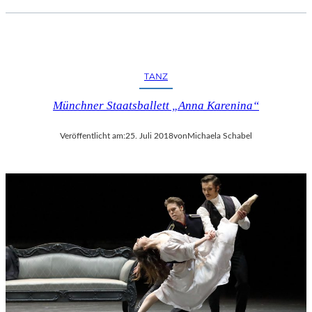
C
H
E
R
L
TANZ
I
E
Münchner Staatsballett „Anna Karenina“
B
E
Veröffentlicht am:
25. Juli 2018
von
Michaela Schabel
S
F
I
L
M
“
N
U
R
U
M
G