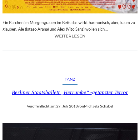
E
R
N
Ein Pärchen im Morgengrauen im Bett, das wirkt harmonisch, aber, kaum zu
A
glauben, Ale (Istaso Arana) und Alex (Vito Sanz) wollen sich…
T
:
WEITERLESEN
I
J
O
O
N
N
A
A
L
S
E
T
K
TANZ
R
U
U
N
Berliner Staatsballett „Herrumbe“ -getanzter Terror
E
S
B
T
Veröffentlicht am:
29. Juli 2018
von
Michaela Schabel
A
M
–
E
„
S
V
S
O
E