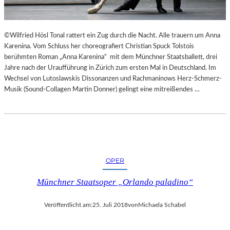
E
K
E
©Wilfried Hösl Tonal rattert ein Zug durch die Nacht. Alle trauern um Anna
H
Karenina. Vom Schluss her choreografiert Christian Spuck Tolstois
R
berühmten Roman „Anna Karenina“ mit dem Münchner Staatsballett, drei
T
Jahre nach der Uraufführung in Zürich zum ersten Mal in Deutschland. Im
Wechsel von Lutoslawskis Dissonanzen und Rachmaninows Herz-Schmerz-
Musik (Sound-Collagen Martin Donner) gelingt eine mitreißendes …
OPER
Münchner Staatsoper „Orlando paladino“
Veröffentlicht am:
25. Juli 2018
von
Michaela Schabel