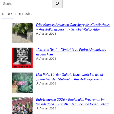
S
u
c
NEUESTE BEITRÄGE
h
e
Fritz Koenigs Anwesen Ganslberg als Künstlerhaus
n
– Ausstellungsbericht – Schabel-Kultur-Blog
9. August 2026
„Bitteres Fest“ – Filmkritik zu Pedro Almodóvars
neuem Film
8. August 2026
Lisa Pufahl in der Galerie Kunstwerk Landshut
„Zwischen den Stühlen“ – Ausstellungsbericht
5. August 2026
Ruhrtriennale 2026 – Regionales Programm im
Wunderland – Künstler, Termine und freier Eintritt
3. August 2026