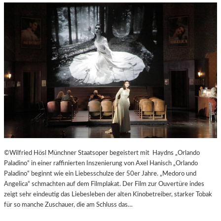
©Wilfried Hösl Münchner Staatsoper begeistert mit Haydns „Orlando
Paladino“ in einer raffinierten Inszenierung von Axel Hanisch „Orlando
Paladino“ beginnt wie ein Liebesschulze der 50er Jahre. „Medoro und
Angelica“ schmachten auf dem Filmplakat. Der Film zur Ouvertüre indes
zeigt sehr eindeutig das Liebesleben der alten Kinobetreiber, starker Tobak
für so manche Zuschauer, die am Schluss das…