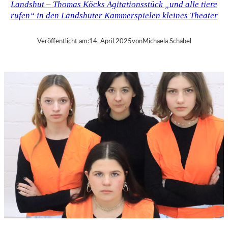
Landshut – Thomas Köcks Agitationsstück „und alle tiere
–
rufen“ in den Landshuter Kammerspielen kleines Theater
M
O
D
Veröffentlicht am:
14. April 2025
von
Michaela Schabel
E
S
T
M
U
S
S
O
R
G
S
K
I
S
„
C
H