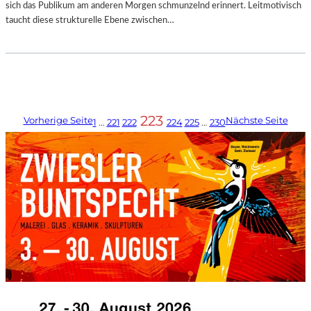
sich das Publikum am anderen Morgen schmunzelnd erinnert. Leitmotivisch
taucht diese strukturelle Ebene zwischen…
223
Vorherige Seite
Nächste Seite
1
…
221
222
224
225
…
230