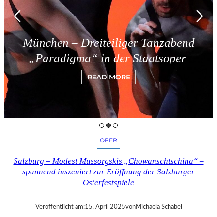
ünchen – Dreiteiliger Tanzabend
„Paradigma“ in der Staatsoper
READ MORE
OPER
Salzburg – Modest Mussorgskis „Chowanschtschina“ –
spannend inszeniert zur Eröffnung der Salzburger
Osterfestspiele
Veröffentlicht am:
15. April 2025
von
Michaela Schabel