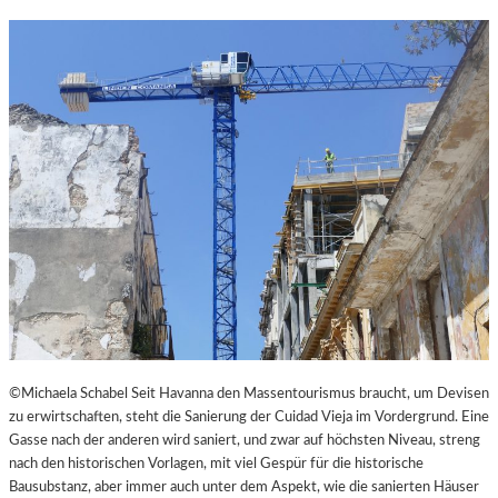
N
K
L
E
I
N
E
S
T
H
E
A
T
E
R
©Michaela Schabel Seit Havanna den Massentourismus braucht, um Devisen
zu erwirtschaften, steht die Sanierung der Cuidad Vieja im Vordergrund. Eine
Gasse nach der anderen wird saniert, und zwar auf höchsten Niveau, streng
nach den historischen Vorlagen, mit viel Gespür für die historische
Bausubstanz, aber immer auch unter dem Aspekt, wie die sanierten Häuser