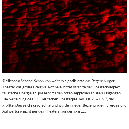
©Michaela Schabel Schon von weitem signalisierte das Regensburger
Theater das große Ereignis. Rot beleuchtet strahlte der Theaterkomplex
faustsche Energie ab, passend zu den roten Teppichen an allen Eingängen.
Die Verleihung des 13. Deutschen Theaterpreises „DER FAUST“, der
größten Auszeichnung, sollte und wurde in jeder Beziehung ein Ereignis und
Aufwertung nicht nur des Theaters, sondern ganz…