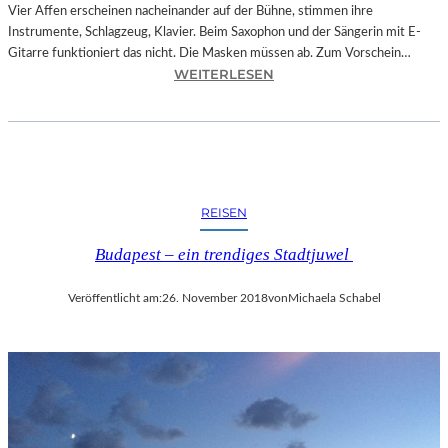
O
Vier Affen erscheinen nacheinander auf der Bühne, stimmen ihre
W
Instrumente, Schlagzeug, Klavier. Beim Saxophon und der Sängerin mit E-
A
Gitarre funktioniert das nicht. Die Masken müssen ab. Zum Vorschein…
N
:
WEITERLESEN
S
L
C
A
H
N
T
D
S
S
C
H
REISEN
H
U
I
T
Budapest – ein trendiges Stadtjuwel
N
–
A
T
Veröffentlicht am:
26. November 2018
von
Michaela Schabel
“
H
–
O
S
M
P
A
A
S
N
K
N
Ö