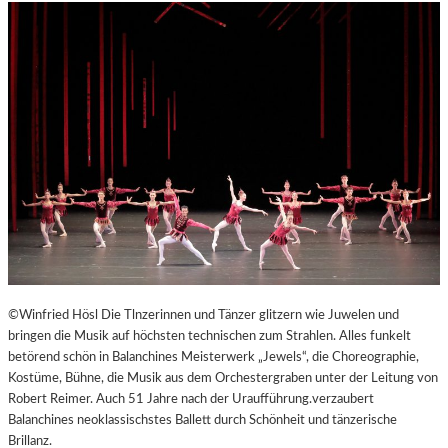
©Winfried Hösl Die Tlnzerinnen und Tänzer glitzern wie Juwelen und
bringen die Musik auf höchsten technischen zum Strahlen. Alles funkelt
betörend schön in Balanchines Meisterwerk „Jewels“, die Choreographie,
Kostüme, Bühne, die Musik aus dem Orchestergraben unter der Leitung von
Robert Reimer. Auch 51 Jahre nach der Uraufführung.verzaubert
Balanchines neoklassischstes Ballett durch Schönheit und tänzerische
Brillanz.