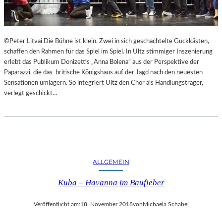
F
A
E
N
S
D
T
S
©Peter Litvai Die Bühne ist klein. Zwei in sich geschachtelte Guckkästen,
S
H
schaffen den Rahmen für das Spiel im Spiel. In Ultz stimmiger Inszenierung
P
U
erlebt das Publikum Donizettis „Anna Bolena“ aus der Perspektive der
I
T
Paparazzi, die das britische Königshaus auf der Jagd nach den neuesten
E
E
Sensationen umlagern. So integriert Ultz den Chor als Handlungsträger,
L
R
verlegt geschickt…
E
K
A
M
M
E
R
S
ALLGEMEIN
P
Kuba – Havanna im Baufieber
I
E
L
Veröffentlicht am:
18. November 2018
von
Michaela Schabel
E