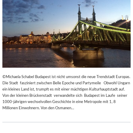
E
C
N
K
D
S
I
A
N
G
S
I
Z
T
E
A
N
T
I
I
E
O
R
N
T
S
©Michaela Schabel Budapest ist nicht umsonst die neue Trendstadt Europas.
Z
S
Die Stadt fasziniert zwischen Belle Epoche und Partymeile Obwohl Ungarn
U
T
ein kleines Land ist, trumpft es mit einer mächtigen Kulturhauptstadt auf.
R
Ü
Von der kleinen Brückenstadt verwandelte sich Budapest im Laufe seiner
E
C
1000-jährigen wechselvollen Geschichte in eine Metropole mit 1, 8
R
K
Millionen Einwohnern. Von den Osmanen…
Ö
„
F
U
F
N
N
D