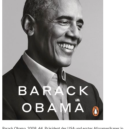
Barack Obama, 2008, 44. Präsident der USA und erster Afroamerikaner in