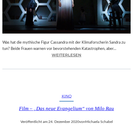
N
L
I
C
H
E
Was hat die mythische Figur Cassandra mit der Klimaforscherin Sandra zu
L
tun? Beide Frauen warnen vor bevorstehenden Katastrophen, aber…
I
:
WEITERLESEN
C
B
H
E
T
R
B
L
L
I
I
N
C
KINO
–
K
B
E
Film – „Das neue Evangelium“ von Milo Rau
E
“
R
Veröffentlicht am:
24. Dezember 2020
von
Michaela Schabel
N
H