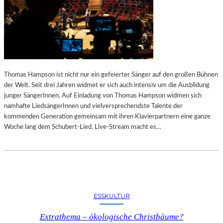
T
D
E
S
Z
U
H
Thomas Hampson ist nicht nur ein gefeierter Sänger auf den großen Bühnen
Ö
der Welt. Seit drei Jahren widmet er sich auch intensiv um die Ausbildung
R
junger SängerInnen. Auf Einladung von Thomas Hampson widmen sich
E
namhafte LiedsängerInnen und vielversprechendste Talente der
N
kommenden Generation gemeinsam mit ihren Klavierpartnern eine ganze
S
Woche lang dem Schubert-Lied. Live-Stream macht es…
ESSKULTUR
Extrathema – ökologische Christbäume?