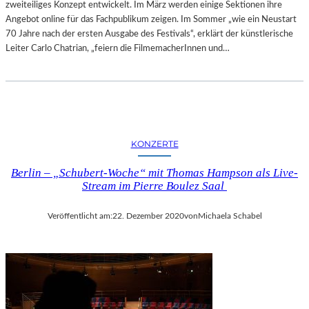
zweiteiliges Konzept entwickelt. Im März werden einige Sektionen ihre
R
Angebot online für das Fachpublikum zeigen. Im Sommer „wie ein Neustart
–
70 Jahre nach der ersten Ausgabe des Festivals“, erklärt der künstlerische
E
Leiter Carlo Chatrian, „feiern die FilmemacherInnen und…
I
N
E
O
P
E
R
KONZERTE
Ü
B
Berlin – „Schubert-Woche“ mit Thomas Hampson als Live-
Stream im Pierre Boulez Saal
E
R
D
Veröffentlicht am:
22. Dezember 2020
von
Michaela Schabel
I
E
K
U
N
S