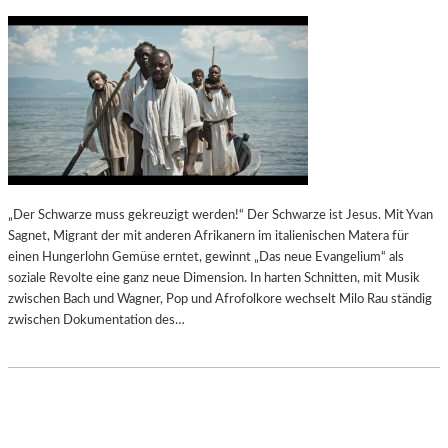
A
R
D
F
O
C
C
R
O
U
„Der Schwarze muss gekreuzigt werden!“ Der Schwarze ist Jesus. Mit Yvan
L
Sagnet, Migrant der mit anderen Afrikanern im italienischen Matera für
L
einen Hungerlohn Gemüse erntet, gewinnt „Das neue Evangelium“ als
E
soziale Revolte eine ganz neue Dimension. In harten Schnitten, mit Musik
S
zwischen Bach und Wagner, Pop und Afrofolkore wechselt Milo Rau ständig
O
zwischen Dokumentation des…
P
E
R
„
C
A