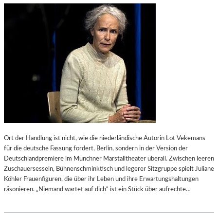
O
B
G
E
R
I
A
D
F
E
I
N
S
O
C
S
H
T
E
E
R
R
E
-
S
F
S
E
Ort der Handlung ist nicht, wie die niederländische Autorin Lot Vekemans
A
S
für die deutsche Fassung fordert, Berlin, sondern in der Version der
Y
T
Deutschlandpremiere im Münchner Marstalltheater überall. Zwischen leeren
R
S
Zuschauersesseln, Bühnenschminktisch und legerer Sitzgruppe spielt Juliane
O
P
Köhler Frauenfiguren, die über ihr Leben und ihre Erwartungshaltungen
M
I
räsonieren. „Niemand wartet auf dich“ ist ein Stück über aufrechte…
A
E
N
L
E