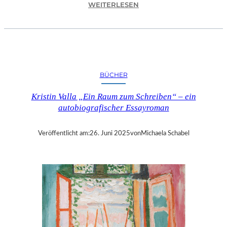
:
WEITERLESEN
S
A
L
Z
B
U
BÜCHER
R
G
Kristin Valla „Ein Raum zum Schreiben“ – ein
–
autobiografischer Essayroman
D
A
S
Veröffentlicht am:
26. Juni 2025
von
Michaela Schabel
E
D
U
C
A
T
I
O