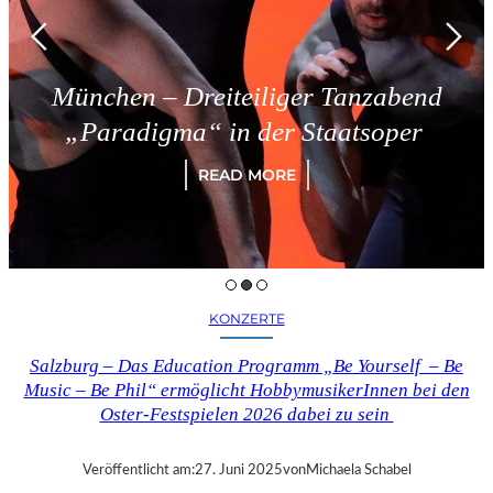
München – Dreiteiliger Tanzabend
„Paradigma“ in der Staatsoper
READ MORE
KONZERTE
Salzburg – Das Education Programm „Be Yourself – Be
Music – Be Phil“ ermöglicht HobbymusikerInnen bei den
Oster-Festspielen 2026 dabei zu sein
Veröffentlicht am:
27. Juni 2025
von
Michaela Schabel