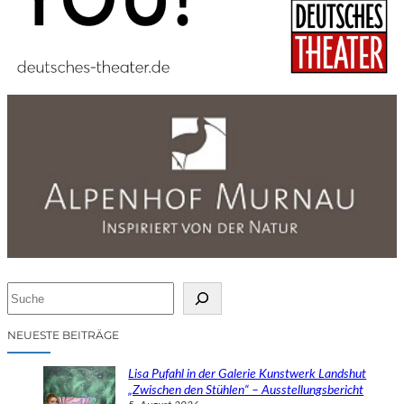
S
u
c
NEUESTE BEITRÄGE
h
e
Lisa Pufahl in der Galerie Kunstwerk Landshut
n
„Zwischen den Stühlen“ – Ausstellungsbericht