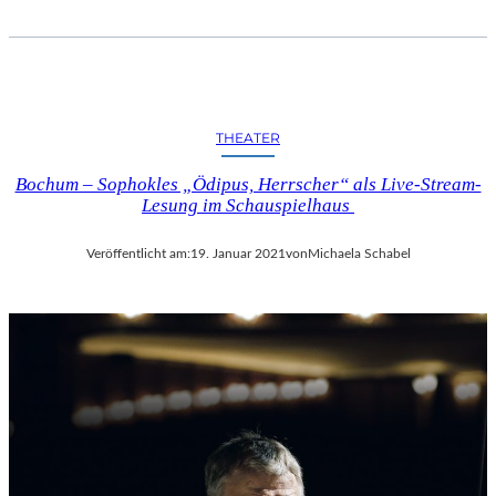
THEATER
Bochum – Sophokles „Ödipus, Herrscher“ als Live-Stream-
Lesung im Schauspielhaus
Veröffentlicht am:
19. Januar 2021
von
Michaela Schabel