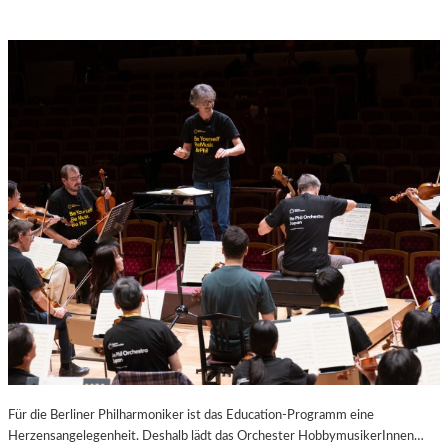
Für die Berliner Philharmoniker ist das Education-Programm eine
Herzensangelegen­heit. Deshalb lädt das Orchester HobbymusikerInnen…