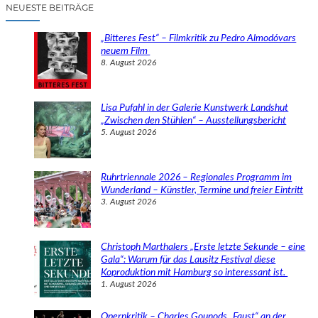
c
NEUESTE BEITRÄGE
h
e
„Bitteres Fest“ – Filmkritik zu Pedro Almodóvars
n
neuem Film
8. August 2026
Lisa Pufahl in der Galerie Kunstwerk Landshut
„Zwischen den Stühlen“ – Ausstellungsbericht
5. August 2026
Ruhrtriennale 2026 – Regionales Programm im
Wunderland – Künstler, Termine und freier Eintritt
3. August 2026
Christoph Marthalers „Erste letzte Sekunde – eine
Gala“: Warum für das Lausitz Festival diese
Koproduktion mit Hamburg so interessant ist.
1. August 2026
Opernkritik – Charles Gounods „Faust“ an der