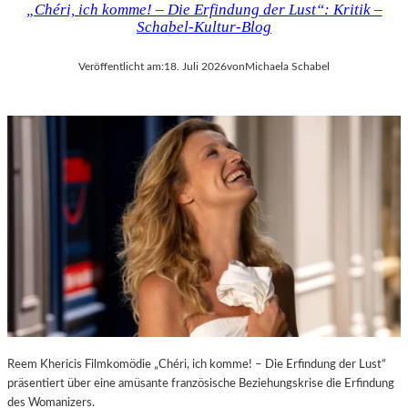
„Chéri, ich komme! – Die Erfindung der Lust“: Kritik –
D
H
Schabel-Kultur-Blog
E
M
R
A
Veröffentlicht am:
18. Juli 2026
von
Michaela Schabel
L
R
A
T
N
H
D
A
–
L
K
E
Ü
R
N
S
S
„
T
E
L
R
E
S
R
T
,
E
T
L
E
E
Reem Khericis Filmkomödie „Chéri, ich komme! – Die Erfindung der Lust“
R
T
präsentiert über eine amüsante französische Beziehungskrise die Erfindung
M
Z
des Womanizers.