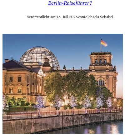
Berlin-Reiseführer?
V
A
Veröffentlicht am:
16. Juli 2026
von
Michaela Schabel
L
D
I
E
S
E
K
O
P
R
O
D
U
K
T
I
O
N
M