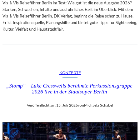
Vis-à-Vis Reiseführer Berlin im Test: Wie gut ist die neue Ausgabe 2026?
I
Stärken, Schwächen, Inhalte und ausführliches Fazit im Überblick. Mit dem
T
Vis-à-Vis Reiseführer Berlin, DK Verlag, beginnt die Reise schon zu Hause.
H
Er ist Inspirationsquelle, Planungshilfe und bietet gute Tipps für Sightseeing,
A
Kultur, Vielfalt und Hauptstadtflair.
M
B
U
R
G
S
O
KONZERTE
I
N
„Stomp“ – Luke Cresswells berühmte Perkussionsgruppe
T
2026 live in der Staatsoper Berlin
E
R
Veröffentlicht am:
15. Juli 2026
von
Michaela Schabel
E
S
S
A
N