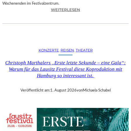
Wochenenden im Festivalzentrum.
:
WEITERLESEN
R
U
H
R
T
R
KONZERTE
, 
REISEN
, 
THEATER
I
E
Christoph Marthalers „Erste letzte Sekunde – eine Gala“:
N
Warum für das Lausitz Festival diese Koproduktion mit
N
Hamburg so interessant ist.
A
L
E
Veröffentlicht am:
1. August 2026
von
Michaela Schabel
2
0
2
6
–
R