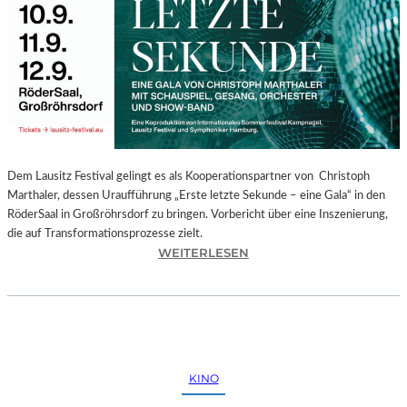
E
G
I
O
N
A
L
E
S
P
Dem Lausitz Festival gelingt es als Kooperationspartner von Christoph
R
Marthaler, dessen Uraufführung „Erste letzte Sekunde – eine Gala“ in den
O
RöderSaal in Großröhrsdorf zu bringen. Vorbericht über eine Inszenierung,
G
die auf Transformationsprozesse zielt.
R
:
WEITERLESEN
A
C
M
H
M
R
I
I
M
S
W
T
KINO
U
O
N
P