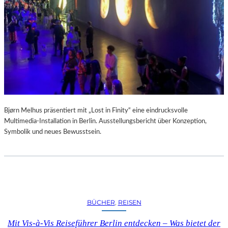
A
R
U
M
F
Ü
R
D
A
S
L
Bjørn Melhus präsentiert mit „Lost in Finity“ eine eindrucksvolle
A
Multimedia-Installation in Berlin. Ausstellungsbericht über Konzeption,
U
Symbolik und neues Bewusstsein.
S
I
T
Z
F
E
BÜCHER
, 
REISEN
S
T
Mit Vis-à-Vis Reiseführer Berlin entdecken – Was bietet der
I