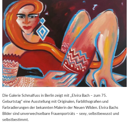
O
E
Z
E
A
X
R
P
T
O
S
S
2
U
7
R
0
E
.
“
G
I
E
N
B
D
U
E
R
R
T
K
Die Galerie Schmalfuss in Berlin zeigt mit „Elvira Bach – zum 75.
S
O
Geburtstag“ eine Ausstellung mit Originalen, Farblithografien und
T
R
Farbradierungen der bekannten Malerin der Neuen Wilden. Elvira Bachs
A
N
Bilder sind unverwechselbare Frauenporträts – sexy, selbstbewusst und
G
F
selbstbestimmt.
E
L