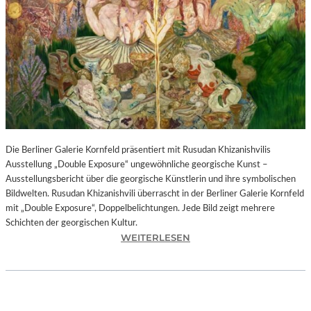
I
N
F
O
N
I
E
O
R
C
H
Die Berliner Galerie Kornfeld präsentiert mit Rusudan Khizanishvilis
E
Ausstellung „Double Exposure“ ungewöhnliche georgische Kunst –
S
Ausstellungsbericht über die georgische Künstlerin und ihre symbolischen
T
Bildwelten. Rusudan Khizanishvili überrascht in der Berliner Galerie Kornfeld
E
mit „Double Exposure“, Doppelbelichtungen. Jede Bild zeigt mehrere
R
Schichten der georgischen Kultur.
P
:
WEITERLESEN
I
R
E
U
T
S
R
U
O
D