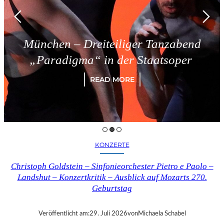
eiliger Tanzabend
Triest – Sch
n der Staatsoper
READ
D MORE
KONZERTE
Christoph Goldstein – Sinfonieorchester Pietro e Paolo –
Landshut – Konzertkritik – Ausblick auf Mozarts 270.
Geburtstag
Veröffentlicht am:
29. Juli 2026
von
Michaela Schabel