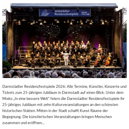
Darmstädter Residenzfestspiele 2026: Alle Termine, Künstler, Konzerte und
Tickets zum 25-jährigen Jubiläum in Darmstadt auf einen Blick. Unter dem
Motto „In eine bessere Welt“ feiern die Darmstädter Residenzfestspiele ihr
25-jähriges Jubiläum mit zehn Kulturveranstaltungen an den schönsten
historischen Stätten. Mitten in der Stadt schafft Kunst Räume der
Begegnung. Die künstlerischen Veranstaltungen bringen Menschen
zusammen und eröffnen…