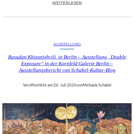
:
WEITERLESEN
C
H
R
I
S
T
AUSSTELLUNG
O
P
Rusudan Khizanishvili in Berlin – Ausstellung „Double
H
Exposure“ in der Kornfeld Galerie Berlin –
G
Ausstellungsbericht von Schabel-Kultur-Blog
O
L
D
Veröffentlicht am:
26. Juli 2026
von
Michaela Schabel
S
T
E
I
N
–
S