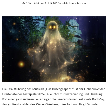
E
Veröffentlicht am:
3. Juli 2026
von
Michaela Schabel
L
-
K
U
L
T
U
R
-
B
L
O
G
Die Uraufführung des Musicals „Das Buschgespenst“ ist der Höhepunkt der
Greifensteiner Festspiele 2026. Alle Infos zur Inszenierung und Handlung.
Von einer ganz anderen Seite zeigen die Greifensteiner Festspiele Karl May,
den großen Erzähler des Wilden Westens,. Ben Todt und Birgit Simmler