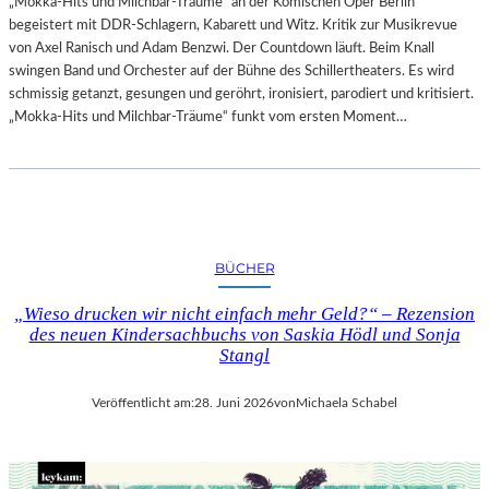
„Mokka-Hits und Milchbar-Träume“ an der Komischen Oper Berlin
begeistert mit DDR-Schlagern, Kabarett und Witz. Kritik zur Musikrevue
von Axel Ranisch und Adam Benzwi. Der Countdown läuft. Beim Knall
swingen Band und Orchester auf der Bühne des Schillertheaters. Es wird
schmissig getanzt, gesungen und geröhrt, ironisiert, parodiert und kritisiert.
„Mokka-Hits und Milchbar-Träume“ funkt vom ersten Moment…
BÜCHER
„Wieso drucken wir nicht einfach mehr Geld?“ – Rezension
des neuen Kindersachbuchs von Saskia Hödl und Sonja
Stangl
Veröffentlicht am:
28. Juni 2026
von
Michaela Schabel