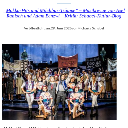
„Mokka-Hits und Milchbar-Träume“ – Musikrevue von Axel
Ranisch und Adam Benzwi – Kritik: Schabel-Kutlur-Blog
Veröffentlicht am:
29. Juni 2026
von
Michaela Schabel