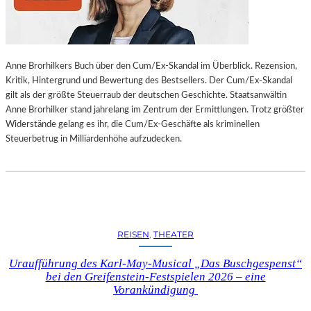
L
L
U
N
Anne Brorhilkers Buch über den Cum/Ex-Skandal im Überblick. Rezension,
G
Kritik, Hintergrund und Bewertung des Bestsellers. Der Cum/Ex-Skandal
S
gilt als der größte Steuerraub der deutschen Geschichte. Staatsanwältin
B
Anne Brorhilker stand jahrelang im Zentrum der Ermittlungen. Trotz größter
E
Widerstände gelang es ihr, die Cum/Ex-Geschäfte als kriminellen
R
Steuerbetrug in Milliardenhöhe aufzudecken.
I
C
H
T
V
O
N
REISEN
, 
THEATER
S
C
Uraufführung des Karl-May-Musical „Das Buschgespenst“
H
bei den Greifenstein-Festspielen 2026 – eine
A
Vorankündigung
B