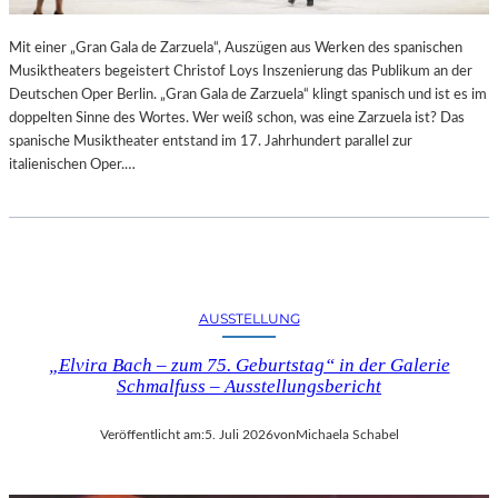
R
L
T
I
Mit einer „Gran Gala de Zarzuela“, Auszügen aus Werken des spanischen
K
N
Musiktheaters begeistert Christof Loys Inszenierung das Publikum an der
R
–
Deutschen Oper Berlin. „Gran Gala de Zarzuela“ klingt spanisch und ist es im
I
A
doppelten Sinne des Wortes. Wer weiß schon, was eine Zarzuela ist? Das
T
U
spanische Musiktheater entstand im 17. Jahrhundert parallel zur
I
S
italienischen Oper.…
K
S
–
T
A
E
U
L
S
L
B
U
L
N
AUSSTELLUNG
I
G
C
„Elvira Bach – zum 75. Geburtstag“ in der Galerie
„
K
Schmalfuss – Ausstellungsbericht
D
A
O
U
U
Veröffentlicht am:
5. Juli 2026
von
Michaela Schabel
F
B
M
L