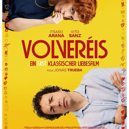
R
T
“
P
R
Ä
S
E
N
T
I
E
R
T
D
I
E
6
.
I
N
T