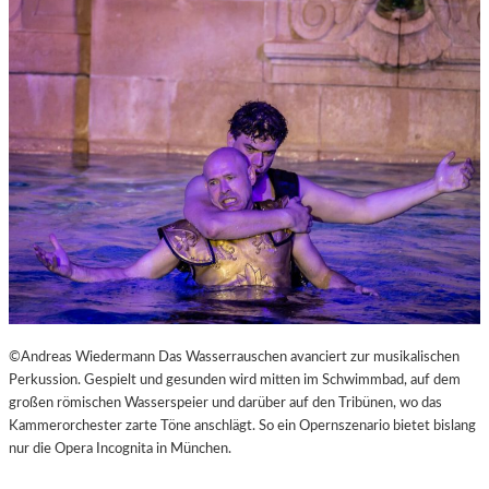
L
V
E
R
É
I
S
–
E
I
N
F
A
S
T
K
©Andreas Wiedermann Das Wasserrauschen avanciert zur musikalischen
L
Perkussion. Gespielt und gesunden wird mitten im Schwimmbad, auf dem
A
großen römischen Wasserspeier und darüber auf den Tribünen, wo das
S
Kammerorchester zarte Töne anschlägt. So ein Opernszenario bietet bislang
S
nur die Opera Incognita in München.
I
S