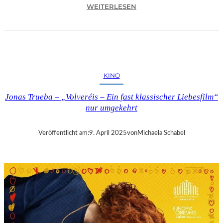
:
WEITERLESEN
A
S
C
H
A
F
KINO
F
E
Jonas Trueba – „Volveréis – Ein fast klassischer Liebesfilm“
N
nur umgekehrt
B
U
R
Veröffentlicht am:
9. April 2025
von
Michaela Schabel
G
–
„
M
A
I
N
A