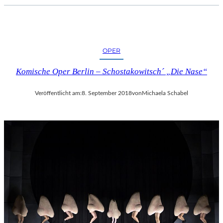
C
H
E
R
L
OPER
I
Komische Oper Berlin – Schostakowitsch´ „Die Nase“
E
B
E
Veröffentlicht am:
8. September 2018
von
Michaela Schabel
S
F
I
L
M
“
N
U
R
U
M
G