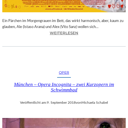
E
R
N
Ein Pärchen im Morgengrauen im Bett, das wirkt harmonisch, aber, kaum zu
A
glauben, Ale (Istaso Arana) und Alex (Vito Sanz) wollen sich…
T
:
WEITERLESEN
I
J
O
O
N
N
A
A
L
S
E
T
K
OPER
R
U
U
N
München – Opera Incognita – zwei Kurzopern im
E
S
Schwimmbad
B
T
A
M
Veröffentlicht am:
9. September 2018
von
Michaela Schabel
–
E
„
S
V
S
O
E