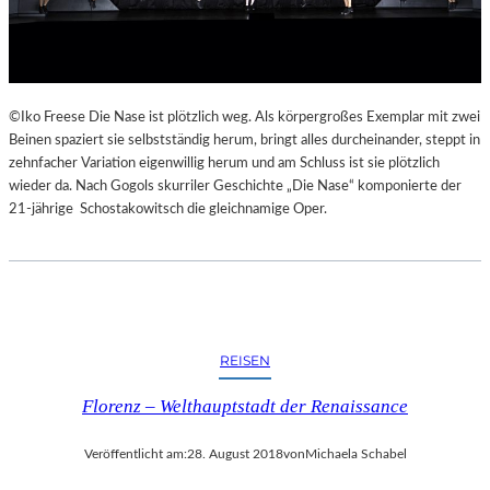
E
K
E
H
R
©Iko Freese Die Nase ist plötzlich weg. Als körpergroßes Exemplar mit zwei
T
Beinen spaziert sie selbstständig herum, bringt alles durcheinander, steppt in
zehnfacher Variation eigenwillig herum und am Schluss ist sie plötzlich
wieder da. Nach Gogols skurriler Geschichte „Die Nase“ komponierte der
21-jährige Schostakowitsch die gleichnamige Oper.
REISEN
Florenz – Welthauptstadt der Renaissance
Veröffentlicht am:
28. August 2018
von
Michaela Schabel