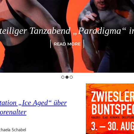
eiliger Tanzabend „Paradigma“ in
READ MORE
tation „Ice Aged“ über
orenalter
haela Schabel