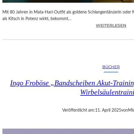
Mit 80 Jahren in Mata-Hari-Outfit als goldene Schlangentänzerin oder
als Kitsch in Potenz wirkt, bekommt…
:
WEITERLESEN
A
L
E
X
A
N
BÜCHER
D
R
Ingo Froböse „Bandscheiben Akut-Trainin
A
S
Wirbelsäulentrain
E
L
L
Veröffentlicht am:
11. April 2025
von
Mic
S
E
I