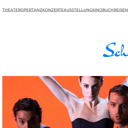
THEATER
OPER
TANZ
KONZERTE
AUSSTELLUNG
KINO
BUCH
REISEN