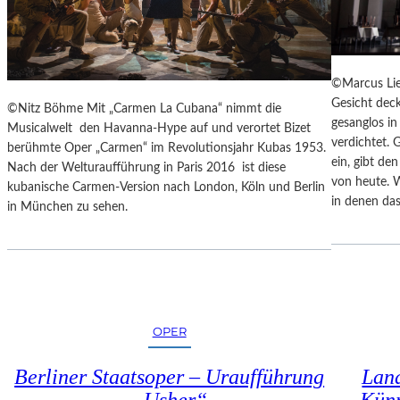
E
N
N
Z
A
E
K
S
U
©Marcus Lie
S
T
Gesicht deck
©Nitz Böhme Mit „Carmen La Cubana“ nimmt die
I
-
gesanglos i
Musicalwelt den Havanna-Hype auf und verortet Bizet
N
T
verdichtet. 
berühmte Oper „Carmen“ im Revolutionsjahr Kubas 1953.
N
R
ein, gibt de
Nach der Welturaufführung in Paris 2016 ist diese
E
A
von heute. 
kubanische Carmen-Version nach London, Köln und Berlin
N
I
in denen das
in München zu sehen.
I
N
M
I
S
N
E
G
N
“
I
–
O
OPER
J
R
E
E
D
Berliner Staatsoper – Uraufführung
Land
N
E