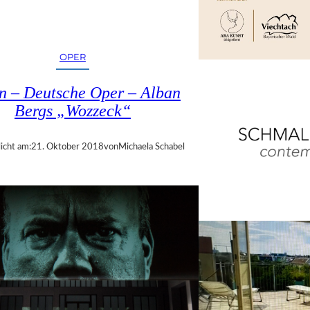
OPER
in – Deutsche Oper – Alban
Bergs „Wozzeck“
icht am:
21. Oktober 2018
von
Michaela Schabel