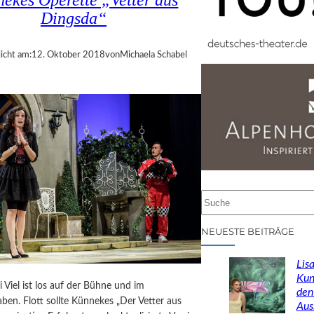
ekes Operette „Vetter aus
Dingsda“
icht am:
12. Oktober 2018
von
Michaela Schabel
S
u
c
NEUESTE BEITRÄGE
h
e
Lisa
n
Kun
i Viel ist los auf der Bühne und im
den
ben. Flott sollte Künnekes „Der Vetter aus
Aus