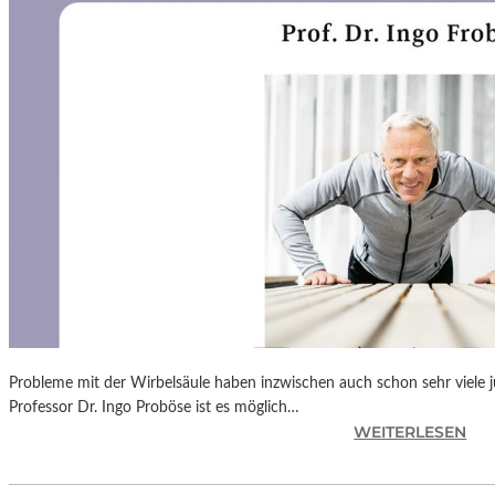
N
F
Ü
H
L
S
A
M
E
D
O
K
U
M
E
N
Probleme mit der Wirbelsäule haben inzwischen auch schon sehr viele 
T
Professor Dr. Ingo Proböse ist es möglich…
A
:
WEITERLESEN
T
I
I
N