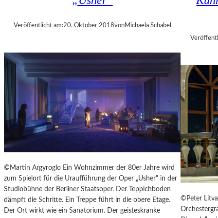
„Usher“
Künn
A
N
L
T
T
Veröffentlicht am:
20. Oktober 2018
von
Michaela Schabel
A
E
G
Veröffentl
R
1
0
M
I
N
U
T
E
N
W
I
R
©Martin Argyroglo Ein Wohnzimmer der 80er Jahre wird
B
zum Spielort für die Uraufführung der Oper „Usher“ in der
E
Studiobühne der Berliner Staatsoper. Der Teppichboden
L
©Peter Litva
dämpft die Schritte. Ein Treppe führt in die obere Etage.
S
Orchestergra
Der Ort wirkt wie ein Sanatorium. Der geisteskranke