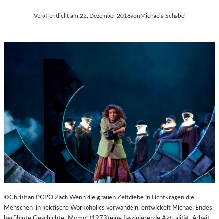
Veröffentlicht am:
22. Dezember 2018
von
Michaela Schabel
©Christian POPO Zach Wenn die grauen Zeitdiebe in Lichtkrägen die
Menschen in hektische Workoholics verwandeln, entwickelt Michael Endes
berühmte Geschichte „Momo“ (1973) eine faszinierende Aktualität. Arbeit