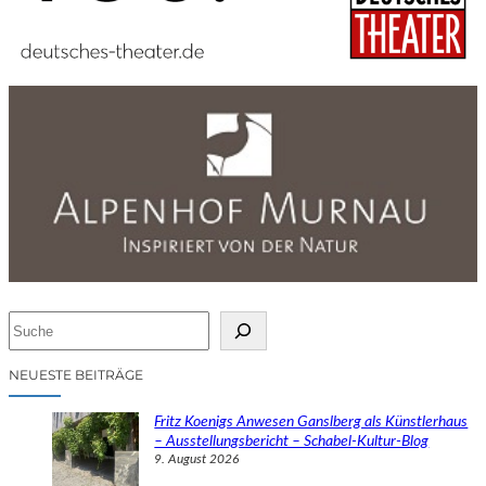
S
u
c
NEUESTE BEITRÄGE
h
e
Fritz Koenigs Anwesen Ganslberg als Künstlerhaus
n
– Ausstellungsbericht – Schabel-Kultur-Blog
9. August 2026