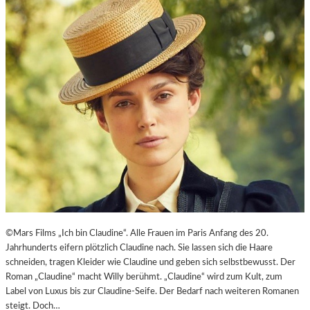
E
J
I
U
T
B
-
I
A
L
G
Ä
E
U
N
M
T
E
N
–
J
A
G
D
U
©Mars Films „Ich bin Claudine“. Alle Frauen im Paris Anfang des 20.
M
Jahrhunderts eifern plötzlich Claudine nach. Sie lassen sich die Haare
D
schneiden, tragen Kleider wie Claudine und geben sich selbstbewusst. Der
E
Roman „Claudine“ macht Willy berühmt. „Claudine“ wird zum Kult, zum
N
Label von Luxus bis zur Claudine-Seife. Der Bedarf nach weiteren Romanen
E
steigt. Doch…