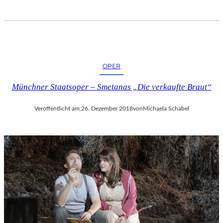
I
F
F
E
L
T
OPER
U
R
Münchner Staatsoper – Smetanas „Die verkaufte Braut“
M
“
Veröffentlicht am:
26. Dezember 2018
von
Michaela Schabel