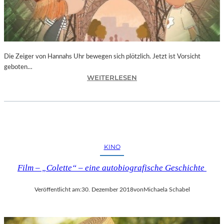
T
I
V
A
L
F
Die Zeiger von Hannahs Uhr bewegen sich plötzlich. Jetzt ist Vorsicht
E
geboten…
I
:
WEITERLESEN
E
S
R
.
T
J
4
.
0
K
-
I
KINO
J
N
Ä
G
Film – „Colette“ – eine autobiografische Geschichte
H
„
R
D
I
Veröffentlicht am:
30. Dezember 2018
von
Michaela Schabel
I
G
E
E
Z
S