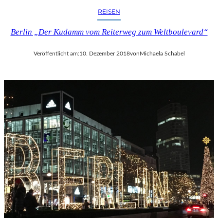
REISEN
Berlin „Der Kudamm vom Reiterweg zum Weltboulevard“
Veröffentlicht am:
10. Dezember 2018
von
Michaela Schabel