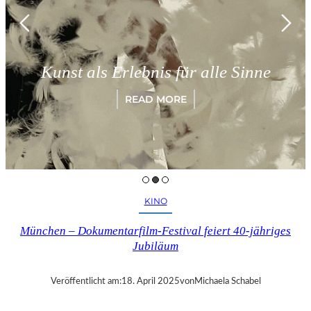
Kunst als Erlebnis für alle Sinne
READ MORE
KINO
München – Dokumentarfilm-Festival feiert 40-jähriges
Jubiläum
Veröffentlicht am:
18. April 2025
von
Michaela Schabel