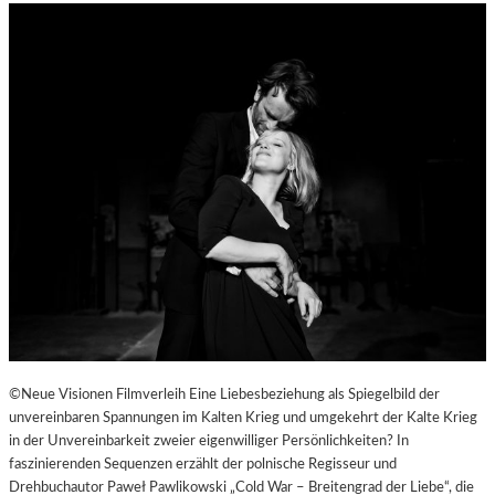
©Neue Visionen Filmverleih Eine Liebesbeziehung als Spiegelbild der
unvereinbaren Spannungen im Kalten Krieg und umgekehrt der Kalte Krieg
in der Unvereinbarkeit zweier eigenwilliger Persönlichkeiten? In
faszinierenden Sequenzen erzählt der polnische Regisseur und
Drehbuchautor Paweł Pawlikowski „Cold War – Breitengrad der Liebe“, die