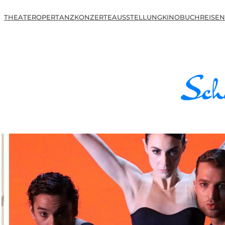
THEATER
OPER
TANZ
KONZERTE
AUSSTELLUNG
KINO
BUCH
REISEN