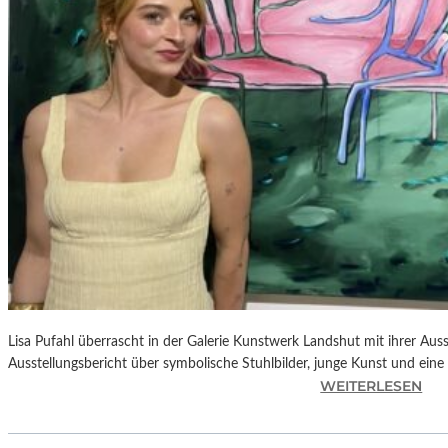
E
D
R
O
A
L
M
O
D
Ó
V
A
R
S
N
Lisa Pufahl überrascht in der Galerie Kunstwerk Landshut mit ihrer Auss
E
Ausstellungsbericht über symbolische Stuhlbilder, junge Kunst und eine 
U
:
WEITERLESEN
E
L
M
I
F