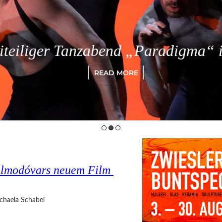
eiliger Tanzabend „Paradigma“ in
READ MORE
o Almodóvars neuem Film
chaela Schabel