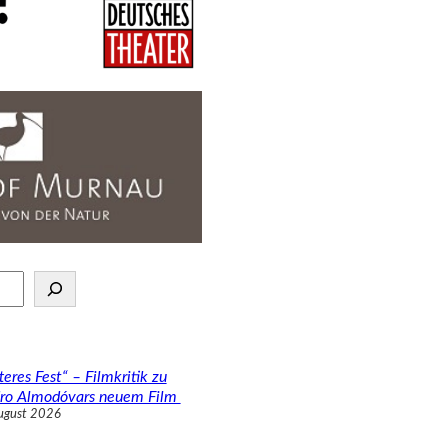
teres Fest“ – Filmkritik zu
ro Almodóvars neuem Film
ugust 2026