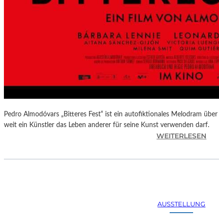
Pedro Almodóvars „Bitteres Fest“ ist ein autofiktionales Melodram über 
weit ein Künstler das Leben anderer für seine Kunst verwenden darf.
:
WEITERLESEN
„
B
I
T
T
E
AUSSTELLUNG
R