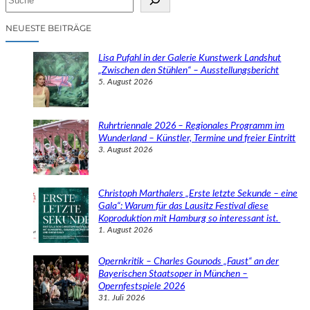
u
c
NEUESTE BEITRÄGE
h
e
Lisa Pufahl in der Galerie Kunstwerk Landshut
n
„Zwischen den Stühlen“ – Ausstellungsbericht
5. August 2026
Ruhrtriennale 2026 – Regionales Programm im
Wunderland – Künstler, Termine und freier Eintritt
3. August 2026
Christoph Marthalers „Erste letzte Sekunde – eine
Gala“: Warum für das Lausitz Festival diese
Koproduktion mit Hamburg so interessant ist.
1. August 2026
Opernkritik – Charles Gounods „Faust“ an der
Bayerischen Staatsoper in München –
Opernfestspiele 2026
31. Juli 2026