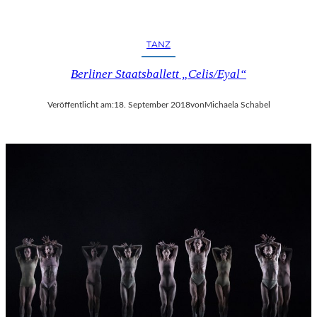
TANZ
Berliner Staatsballett „Celis/Eyal“
Veröffentlicht am:
18. September 2018
von
Michaela Schabel