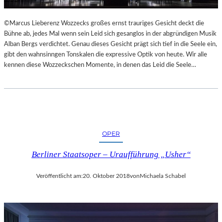
L
S
©Marcus Lieberenz Wozzecks großes ernst trauriges Gesicht deckt die
Ä
Bühne ab, jedes Mal wenn sein Leid sich gesanglos in der abgründigen Musik
U
Alban Bergs verdichtet. Genau dieses Gesicht prägt sich tief in die Seele ein,
L
gibt den wahnsinngen Tonskalen die expressive Optik von heute. Wir alle
E
kennen diese Wozzeckschen Momente, in denen das Leid die Seele…
N
T
R
A
I
N
OPER
I
N
Berliner Staatsoper – Uraufführung „Usher“
G
Veröffentlicht am:
20. Oktober 2018
von
Michaela Schabel