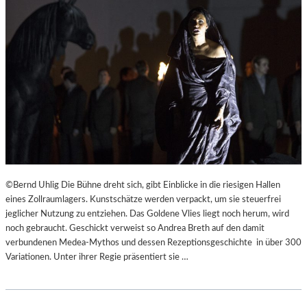
©Bernd Uhlig Die Bühne dreht sich, gibt Einblicke in die riesigen Hallen
eines Zollraumlagers. Kunstschätze werden verpackt, um sie steuerfrei
jeglicher Nutzung zu entziehen. Das Goldene Vlies liegt noch herum, wird
noch gebraucht. Geschickt verweist so Andrea Breth auf den damit
verbundenen Medea-Mythos und dessen Rezeptionsgeschichte in über 300
Variationen. Unter ihrer Regie präsentiert sie …