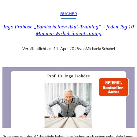
A
N
BÜCHER
D
R
Ingo Froböse „Bandscheiben Akut-Training“ – jeden Tag 10
A
Minuten Wirbelsäulentraining
S
E
L
Veröffentlicht am:
11. April 2025
von
Michaela Schabel
L
S
E
I
N
F
Ü
H
L
S
A
M
E