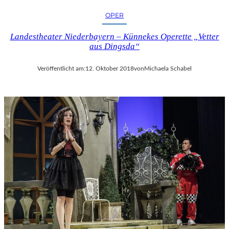
OPER
Landestheater Niederbayern – Künnekes Operette „Vetter
aus Dingsda“
Veröffentlicht am:
12. Oktober 2018
von
Michaela Schabel