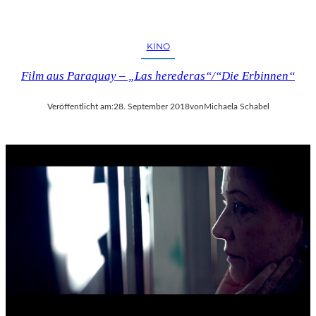
KINO
Film aus Paraquay – „Las herederas“/“Die Erbinnen“
Veröffentlicht am:
28. September 2018
von
Michaela Schabel