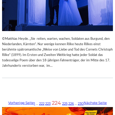
©Matthias Heyde. „Sie reiten, warten, wachen, Soldaten aus Burgund, den
Niederlanden, Kärnten“. Nur wenige kennen Rilke heute Rilkes einst
berühmte spätromantische „Weise von Liebe und Tod des Cornets Christoph
Rilke“ (1899). Im Ersten und Zweiten Weltkrieg hatte jeder Soldat das
todesselige Poem über den 18-jährigen Fahnenträger, der im Mitte des 17.
Jahrhunderts verstorben war, im…
224
Vorherige Seite
Nächste Seite
1
…
222
223
225
226
…
230