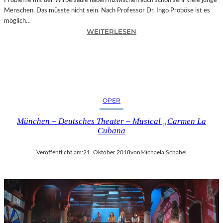
Probleme mit der Wirbelsäule haben inzwischen auch schon sehr viele junge
D
Menschen. Das müsste nicht sein. Nach Professor Dr. Ingo Proböse ist es
O
möglich…
K
:
WEITERLESEN
U
I
M
N
E
G
N
O
T
F
A
R
T
OPER
O
I
B
O
München – Deutsches Theater – Musical „Carmen La
Ö
N
Cubana
S
„
E
I
Veröffentlicht am:
21. Oktober 2018
von
Michaela Schabel
„
C
B
E
A
A
N
G
D
E
S
D
C
“