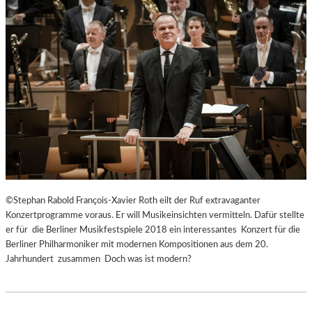
©Stephan Rabold François-Xavier Roth eilt der Ruf extravaganter
Konzertprogramme voraus. Er will Musikeinsichten vermitteln. Dafür stellte
er für die Berliner Musikfestspiele 2018 ein interessantes Konzert für die
Berliner Philharmoniker mit modernen Kompositionen aus dem 20.
Jahrhundert zusammen Doch was ist modern?