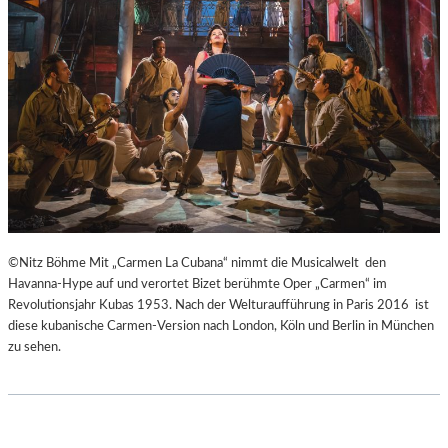
H
Ü
E
B
I
E
B
R
E
E
N
I
A
S
K
P
U
R
T
I
-
N
T
Z
©Nitz Böhme Mit „Carmen La Cubana“ nimmt die Musicalwelt den
R
E
Havanna-Hype auf und verortet Bizet berühmte Oper „Carmen“ im
A
S
Revolutionsjahr Kubas 1953. Nach der Welturaufführung in Paris 2016 ist
I
S
diese kubanische Carmen-Version nach London, Köln und Berlin in München
N
I
zu sehen.
I
N
N
N
G
E
“
N
–
I