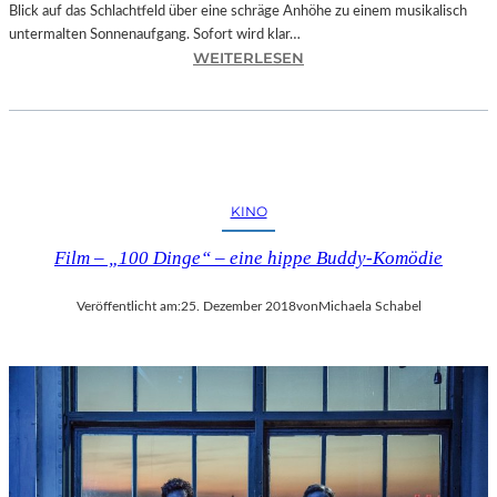
Blick auf das Schlachtfeld über eine schräge Anhöhe zu einem musikalisch
untermalten Sonnenaufgang. Sofort wird klar…
:
WEITERLESEN
S
A
L
Z
B
U
KINO
R
G
Film – „100 Dinge“ – eine hippe Buddy-Komödie
–
M
Veröffentlicht am:
25. Dezember 2018
von
Michaela Schabel
O
D
E
S
T
M
U
S