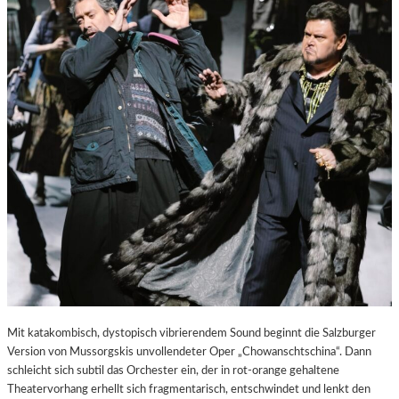
E
S
T
A
D
T
Z
U
M
E
N
T
D
E
C
K
E
N
Mit katakombisch, dystopisch vibrierendem Sound beginnt die Salzburger
Version von Mussorgskis unvollendeter Oper „Chowanschtschina“. Dann
schleicht sich subtil das Orchester ein, der in rot-orange gehaltene
Theatervorhang erhellt sich fragmentarisch, entschwindet und lenkt den