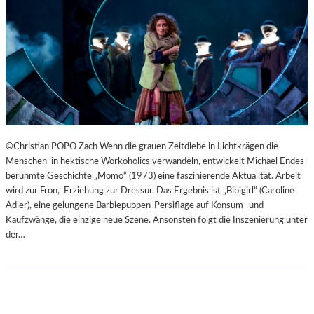
B
U
R
G
E
R
O
S
T
E
©Christian POPO Zach Wenn die grauen Zeitdiebe in Lichtkrägen die
R
Menschen in hektische Workoholics verwandeln, entwickelt Michael Endes
F
berühmte Geschichte „Momo“ (1973) eine faszinierende Aktualität. Arbeit
E
wird zur Fron, Erziehung zur Dressur. Das Ergebnis ist „Bibigirl“ (Caroline
S
Adler), eine gelungene Barbiepuppen-Persiflage auf Konsum- und
T
Kaufzwänge, die einzige neue Szene. Ansonsten folgt die Inszenierung unter
S
der…
P
I
E
L
E