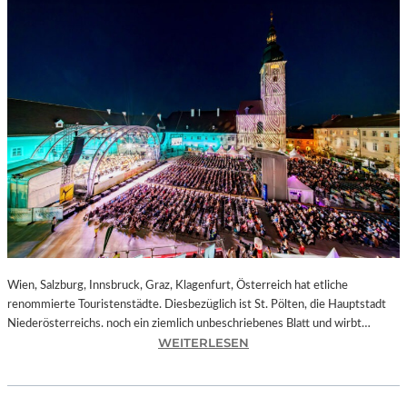
Wien, Salzburg, Innsbruck, Graz, Klagenfurt, Österreich hat etliche
renommierte Touristenstädte. Diesbezüglich ist St. Pölten, die Hauptstadt
Niederösterreichs. noch ein ziemlich unbeschriebenes Blatt und wirbt…
:
WEITERLESEN
Ö
S
T