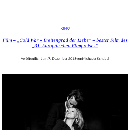
KINO
Film – „Cold War – Breitengrad der Liebe“ – bester Film des
„31. Europäischen Filmpreises“
Veröffentlicht am:
7. Dezember 2018
von
Michaela Schabel