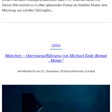
R
Dieses Mal stöckelt er in silber glänzenden Pumps als Aladdins Mutter eine
T
Mischung aus schriller Old English…
Z
U
R
E
R
Ö
F
OPER
F
N
München – Opernuraufführung von Michael Ende Roman
„Momo“
U
N
G
Veröffentlicht am:
22. Dezember 2018
von
Michaela Schabel
D
E
R
S
A
L
Z