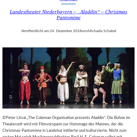
I
Landestheater Niederbayern – „Aladdin“ – Christmas
N
Pantomime
A
“
–
Veröffentlicht am:
24. Dezember 2018
von
Michaela Schabel
S
P
A
N
N
E
N
D
I
N
S
Z
E
©Peter Litvai „The Coleman Organisation presents Aladdin“. Die Bühne im
N
Theaterzelt wird mit Filmvorspann zur Hommage des Mannes, der die
I
Christmas-Pantomime in Landshut initiierte und kulturvierte. Nicht zum
E
ersten Mal spielt Musikgeneraldirektor Basil H. E. Coleman selbst mit.