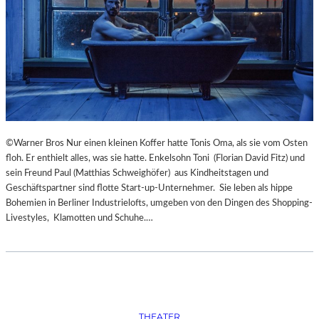
S
O
R
G
S
K
I
S
„
C
©Warner Bros Nur einen kleinen Koffer hatte Tonis Oma, als sie vom Osten
H
floh. Er enthielt alles, was sie hatte. Enkelsohn Toni (Florian David Fitz) und
O
sein Freund Paul (Matthias Schweighöfer) aus Kindheitstagen und
W
Geschäftspartner sind flotte Start-up-Unternehmer. Sie leben als hippe
A
Bohemien in Berliner Industrielofts, umgeben von den Dingen des Shopping-
N
Livestyles, Klamotten und Schuhe.…
S
C
H
T
S
C
H
THEATER