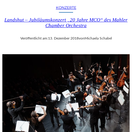
KONZERTE
Landshut – Jubiläumskonzert „20 Jahre MCO“ des Mahler
Chamber Orchestra
Veröffentlicht am:
13. Dezember 2018
von
Michaela Schabel