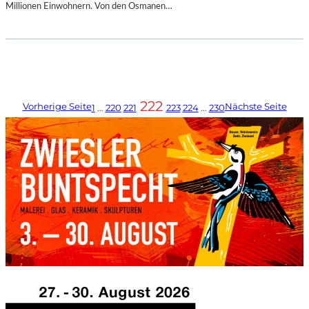
Millionen Einwohnern. Von den Osmanen…
222
Vorherige Seite
Nächste Seite
1
…
220
221
223
224
…
230