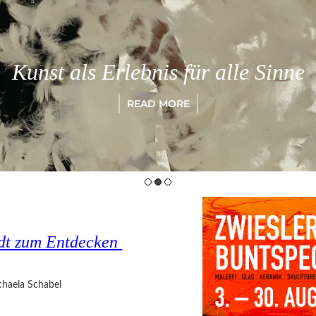
Kunst als Erlebnis für alle Sinne
READ MORE
tadt zum Entdecken
haela Schabel