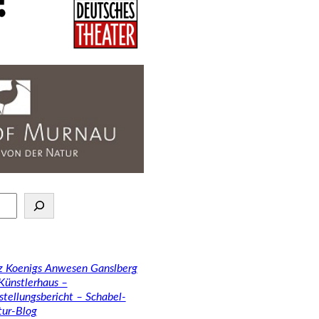
tz Koenigs Anwesen Ganslberg
 Künstlerhaus –
stellungsbericht – Schabel-
tur-Blog