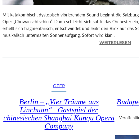
Mit katakombisch, dystopisch vibrierendem Sound beginnt die Salzburg
Oper „Chowanschtschina“. Dann schleicht sich subtil das Orchester ein
erhellt sich fragmentarisch, entschwindet und lenkt den Blick auf das 
musikalisch untermalten Sonnenaufgang. Sofort wird klar…
:
WEITERLESEN
S
A
L
Z
B
U
OPER
R
G
Berlin – „Vier Träume aus
Budapes
–
Linchuan“ Gastspiel der
M
chinesischen Shanghai Kunqu Opera
O
Veröffentli
D
Company
E
S