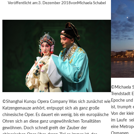
Veröffentlicht am:
3. Dezember 2018
von
Michaela Schabel
T
M
U
S
S
O
R
G
S
K
I
S
„
©Michaela S
C
Trendstadt E
H
Epoche und 
©Shanghai Kunqu Opera Company Was sich zunächst wie
O
ist, trumpft
Katzengemauze anhört, entpuppt sich als ganz große
W
Von der kle
chinesische Oper. Es dauert ein wenig, bis ein europäische
A
im Laufe sei
Ohren sich an diese ganz ungewöhnlichen Tonalitäten
N
eine Metrop
gewöhnen. Doch schnell greift der Zauber der
S
Osmanen…