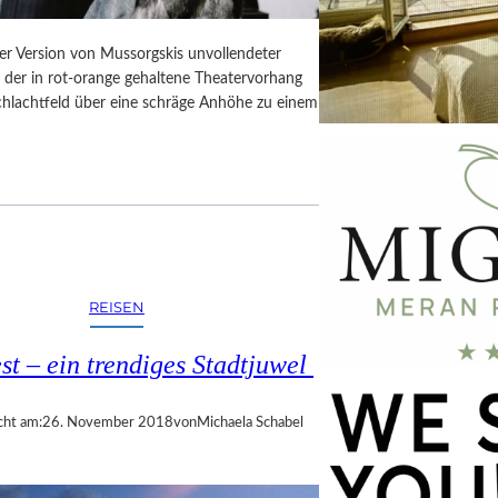
er Version von Mussorgskis unvollendeter
, der in rot-orange gehaltene Theatervorhang
Schlachtfeld über eine schräge Anhöhe zu einem
REISEN
t – ein trendiges Stadtjuwel
cht am:
26. November 2018
von
Michaela Schabel