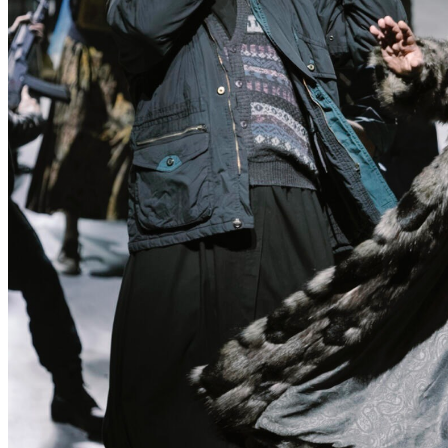
N
T
D
E
C
K
E
N