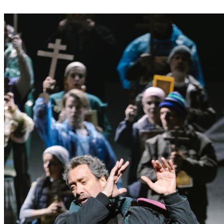
P
Ö
L
T
E
N
–
E
I
N
E
S
T
A
D
T
Z
U
M
E