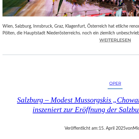
Wien, Salzburg, Innsbruck, Graz, Klagenfurt, Österreich hat etliche reno
Pölten, die Hauptstadt Niederösterreichs. noch ein ziemlich unbeschrie
:
WEITERLESEN
Ö
S
T
E
R
R
OPER
E
I
Salzburg – Modest Mussorgskis „Chowa
C
H
inszeniert zur Eröffnung der Salzbu
–
S
T
Veröffentlicht am:
15. April 2025
von
Mic
.