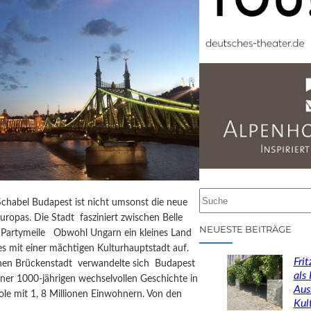
S
chabel Budapest ist nicht umsonst die neue
u
uropas. Die Stadt fasziniert zwischen Belle
c
NEUESTE BEITRÄGE
Partymeile Obwohl Ungarn ein kleines Land
h
 es mit einer mächtigen Kulturhauptstadt auf.
e
Fri
inen Brückenstadt verwandelte sich Budapest
n
als
ner 1000-jährigen wechselvollen Geschichte in
Aus
ole mit 1, 8 Millionen Einwohnern. Von den
Kul