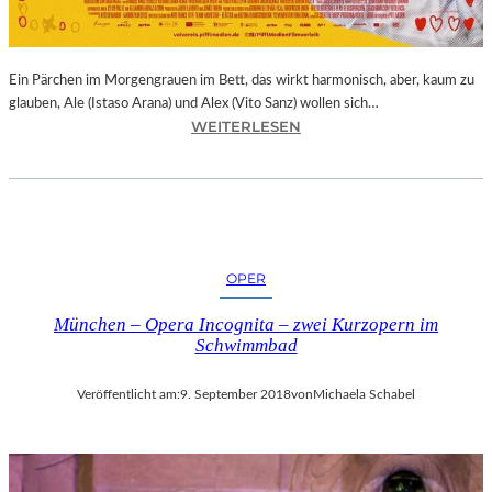
E
R
N
Ein Pärchen im Morgengrauen im Bett, das wirkt harmonisch, aber, kaum zu
A
glauben, Ale (Istaso Arana) und Alex (Vito Sanz) wollen sich…
T
:
WEITERLESEN
I
J
O
O
N
N
A
A
L
S
E
T
K
OPER
R
U
U
N
München – Opera Incognita – zwei Kurzopern im
E
S
Schwimmbad
B
T
A
M
Veröffentlicht am:
9. September 2018
von
Michaela Schabel
–
E
„
S
V
S
O
E