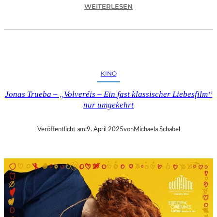
:
WEITERLESEN
A
S
C
H
A
F
KINO
F
E
Jonas Trueba – „Volveréis – Ein fast klassischer Liebesfilm“
N
nur umgekehrt
B
U
R
Veröffentlicht am:
9. April 2025
von
Michaela Schabel
G
–
„
M
A
I
N
A