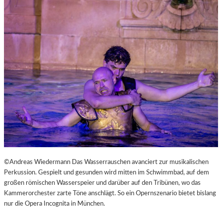
L
V
E
R
É
I
S
–
E
I
N
F
A
S
T
K
©Andreas Wiedermann Das Wasserrauschen avanciert zur musikalischen
L
Perkussion. Gespielt und gesunden wird mitten im Schwimmbad, auf dem
A
großen römischen Wasserspeier und darüber auf den Tribünen, wo das
S
Kammerorchester zarte Töne anschlägt. So ein Opernszenario bietet bislang
S
nur die Opera Incognita in München.
I
S