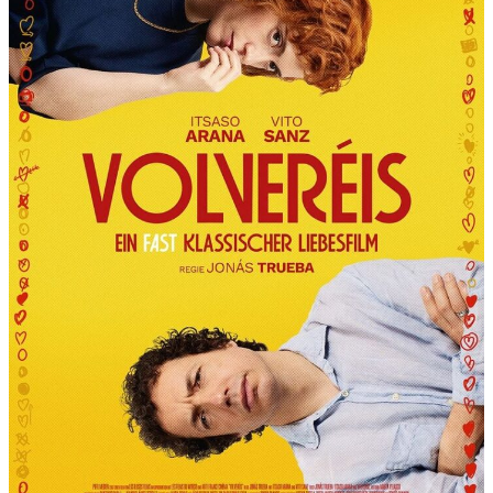
R
T
“
P
R
Ä
S
E
N
T
I
E
R
T
D
I
E
6
.
I
N
T