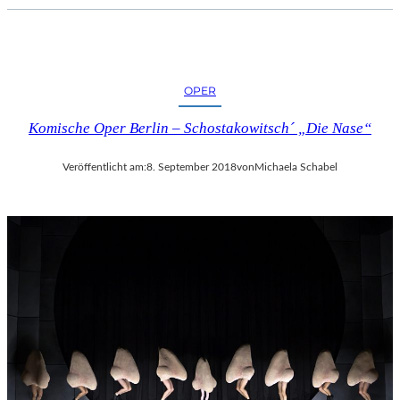
C
H
E
R
L
OPER
I
Komische Oper Berlin – Schostakowitsch´ „Die Nase“
E
B
E
Veröffentlicht am:
8. September 2018
von
Michaela Schabel
S
F
I
L
M
“
N
U
R
U
M
G