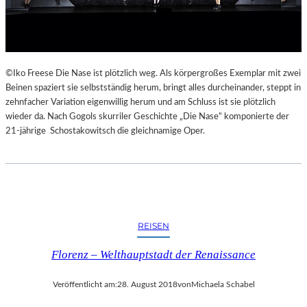
E
K
E
H
R
©Iko Freese Die Nase ist plötzlich weg. Als körpergroßes Exemplar mit zwei
T
Beinen spaziert sie selbstständig herum, bringt alles durcheinander, steppt in
zehnfacher Variation eigenwillig herum und am Schluss ist sie plötzlich
wieder da. Nach Gogols skurriler Geschichte „Die Nase“ komponierte der
21-jährige Schostakowitsch die gleichnamige Oper.
REISEN
Florenz – Welthauptstadt der Renaissance
Veröffentlicht am:
28. August 2018
von
Michaela Schabel