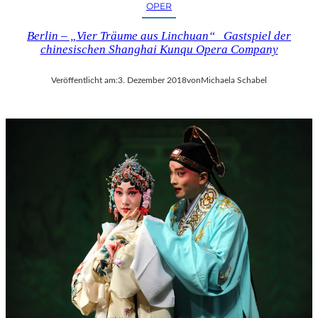
OPER
Berlin – „Vier Träume aus Linchuan“ Gastspiel der
chinesischen Shanghai Kunqu Opera Company
Veröffentlicht am:
3. Dezember 2018
von
Michaela Schabel