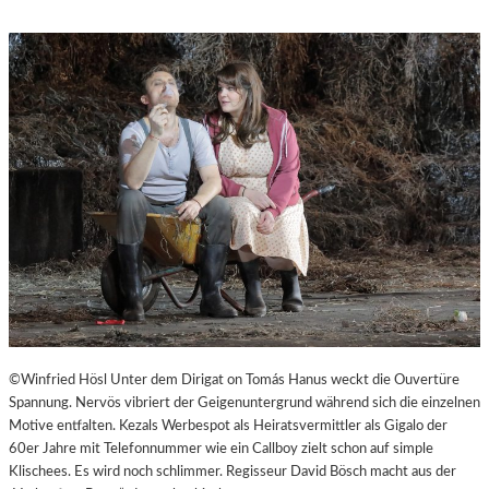
M
S
“
T
.
P
Ö
L
T
E
N
–
E
I
N
E
S
T
A
©Winfried Hösl Unter dem Dirigat on Tomás Hanus weckt die Ouvertüre
D
Spannung. Nervös vibriert der Geigenuntergrund während sich die einzelnen
T
Motive entfalten. Kezals Werbespot als Heiratsvermittler als Gigalo der
Z
60er Jahre mit Telefonnummer wie ein Callboy zielt schon auf simple
U
Klischees. Es wird noch schlimmer. Regisseur David Bösch macht aus der
M