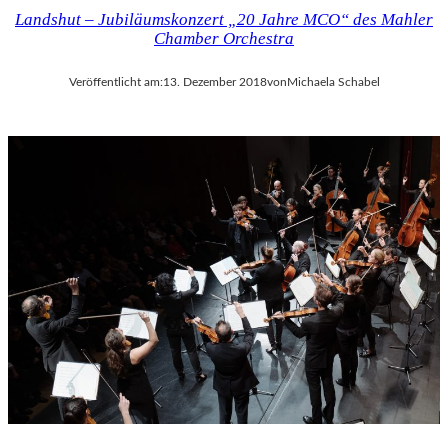
Landshut – Jubiläumskonzert „20 Jahre MCO“ des Mahler
Chamber Orchestra
Veröffentlicht am:
13. Dezember 2018
von
Michaela Schabel