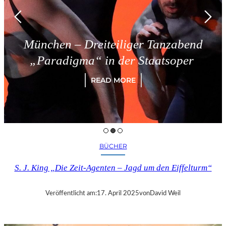
München – Dreiteiliger Tanzabend
„Paradigma“ in der Staatsoper
READ MORE
BÜCHER
S. J. King „Die Zeit-Agenten – Jagd um den Eiffelturm“
Veröffentlicht am:
17. April 2025
von
David Weil