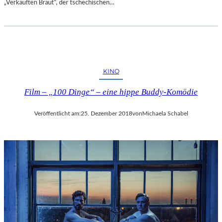
„Verkauften Braut“, der tschechischen…
E
N
T
D
E
C
K
KINO
E
Film – „100 Dinge“ – eine hippe Buddy-Komödie
N
Veröffentlicht am:
25. Dezember 2018
von
Michaela Schabel