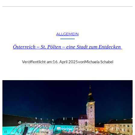
.
J
.
K
I
ALLGEMEIN
N
G
Österreich – St. Pölten – eine Stadt zum Entdecken
„
D
I
Veröffentlicht am:
16. April 2025
von
Michaela Schabel
E
Z
E
I
T
-
A
G
E
N
T