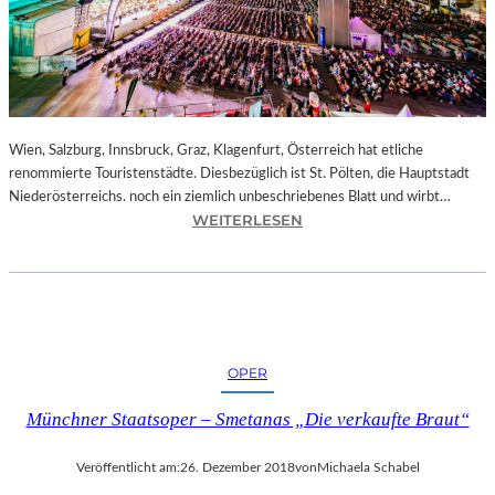
E
N
–
J
A
G
D
Wien, Salzburg, Innsbruck, Graz, Klagenfurt, Österreich hat etliche
U
renommierte Touristenstädte. Diesbezüglich ist St. Pölten, die Hauptstadt
M
Niederösterreichs. noch ein ziemlich unbeschriebenes Blatt und wirbt…
D
:
WEITERLESEN
E
Ö
N
S
E
T
I
E
F
R
F
R
OPER
E
E
L
I
Münchner Staatsoper – Smetanas „Die verkaufte Braut“
T
C
U
H
Veröffentlicht am:
26. Dezember 2018
von
Michaela Schabel
R
–