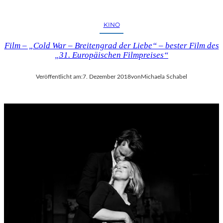
KINO
Film – „Cold War – Breitengrad der Liebe“ – bester Film des
„31. Europäischen Filmpreises“
Veröffentlicht am:
7. Dezember 2018
von
Michaela Schabel