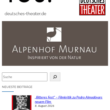
S
u
c
NEUESTE BEITRÄGE
h
e
„Bitteres Fest“ – Filmkritik zu Pedro Almodóvars
n
neuem Film
8. August 2026