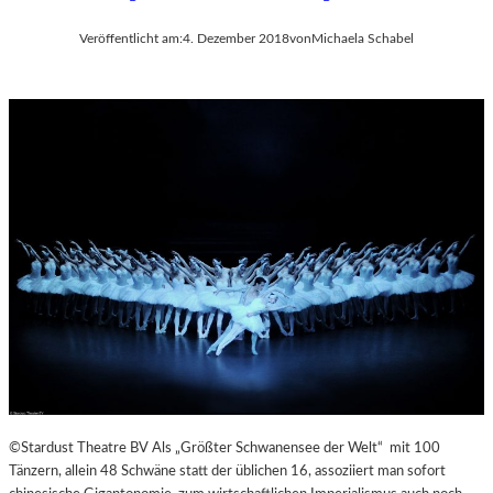
Veröffentlicht am:
4. Dezember 2018
von
Michaela Schabel
©Stardust Theatre BV Als „Größter Schwanensee der Welt“ mit 100
Tänzern, allein 48 Schwäne statt der üblichen 16, assoziiert man sofort