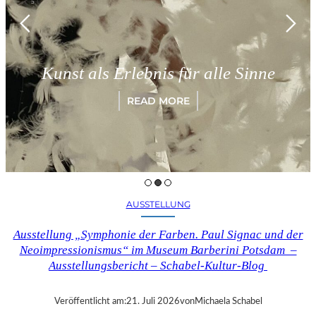
München
als Erlebnis für alle Sinne
„Parad
READ MORE
AUSSTELLUNG
Ausstellung „Symphonie der Farben. Paul Signac und der
Neoimpressionismus“ im Museum Barberini Potsdam –
Ausstellungsbericht – Schabel-Kultur-Blog
Veröffentlicht am:
21. Juli 2026
von
Michaela Schabel