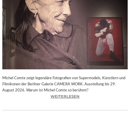
I
E
D
E
R
F
A
R
B
E
N
.
P
Michel Comte zeigt legendäre Fotografien von Supermodels, Künstlern und
A
Filmikonen der Berliner Galerie CAMERA WORK. Ausstellung bis 29.
U
August 2026. Warum ist Michel Comte so berühmt?
L
:
WEITERLESEN
S
„
I
M
G
I
N
C
A
H
C