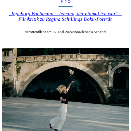
KINO
„Ingeborg Bachmann – Jemand, der einmal ich war“ –
Filmkritik zu Regina Schillings Doku-Porträt
Veröffentlicht am:
29. Mai 2026
von
Michaela Schabel