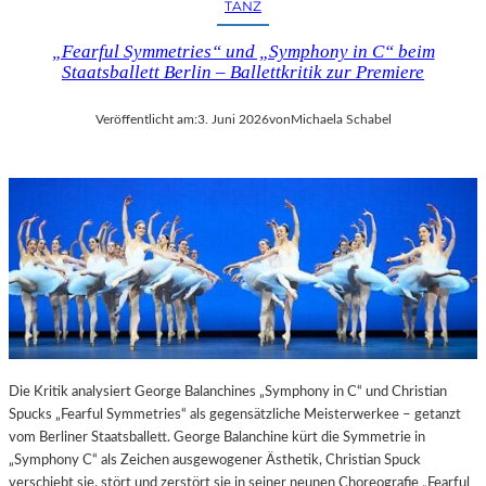
N
TANZ
M
D
U
Ä
„Fearful Symmetries“ und „Symphony in C“ beim
S
R
Staatsballett Berlin – Ballettkritik zur Premiere
“
E
I
F
Veröffentlicht am:
3. Juni 2026
von
Michaela Schabel
M
O
M
T
U
O
S
G
E
R
U
A
M
F
B
I
A
E
R
N
B
I
E
N
Die Kritik analysiert George Balanchines „Symphony in C“ und Christian
R
D
Spucks „Fearful Symmetries“ als gegensätzliche Meisterwerkee – getanzt
I
E
vom Berliner Staatsballett. George Balanchine kürt die Symmetrie in
N
R
„Symphony C“ als Zeichen ausgewogener Ästhetik, Christian Spuck
I
G
verschiebt sie, stört und zerstört sie in seiner neunen Choreografie „Fearful