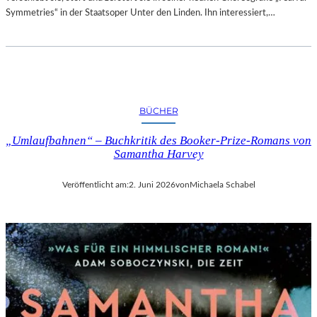
P
A
Symmetries“ in der Staatsoper Unter den Linden. Ihn interessiert,…
O
L
T
E
S
R
D
I
A
E
M
C
BÜCHER
A
–
M
A
„Umlaufbahnen“ – Buchkritik des Booker-Prize-Romans von
E
U
Samantha Harvey
R
S
A
S
Veröffentlicht am:
2. Juni 2026
von
Michaela Schabel
W
T
O
E
R
L
K
L
(
U
2
N
0
G
2
S
6
B