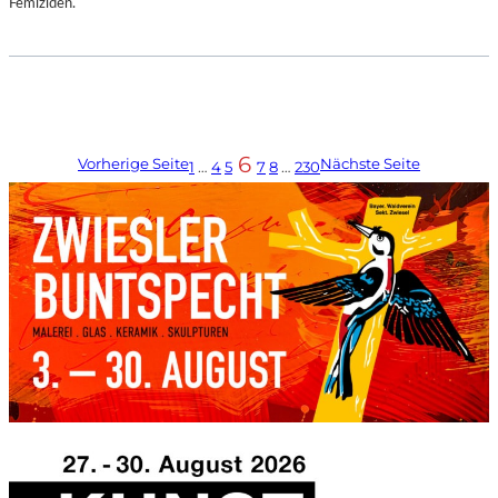
Femiziden.
6
Vorherige Seite
Nächste Seite
1
…
4
5
7
8
…
230