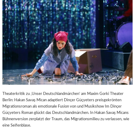
Theaterkritik zu ‚Unser Deutschlandmärchen‘ am Maxim Gorki Theater
Berlin: Hakan Savaş Mican adaptiert Dinçer Güçyeters preisgekrönten
Migrationsroman als emotionale Fusion von und Musikshow Im Dinçer
Güçyeters Roman glückt das Deutschlandmärchen. In Hakan Savaş Micans
Bühnenversion zerplatzt der Traum, das Migrationsmilieu zu verlassen, wie
eine Seifenblase.