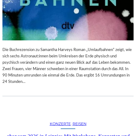
–
-
S
B
C
L
H
O
A
G
B
E
L
Die Buchrezension zu Samantha Harveys Roman „Umlaufbahnen“ zeigt, wie
-
sich sechs Astronaut:innen beim Umkreisen der Erde physisch und
K
psychisch verändern und einen ganz neuen Blick auf das Leben bekommen.
U
Zwei Frauen, vier Männer schweben in einer Raumstation durch das All. In
L
90 Minuten umrunden sie einmal die Erde. Das ergibt 16 Umrundungen in
T
24 Stunden…
U
R
-
B
L
O
G
KONZERTE
, 
REISEN