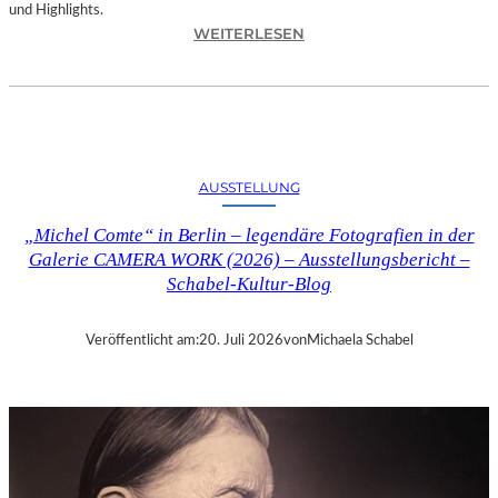
und Highlights.
:
WEITERLESEN
A
U
S
S
T
E
AUSSTELLUNG
L
L
„Michel Comte“ in Berlin – legendäre Fotografien in der
U
Galerie CAMERA WORK (2026) – Ausstellungsbericht –
N
Schabel-Kultur-Blog
G
„
S
Veröffentlicht am:
20. Juli 2026
von
Michaela Schabel
Y
M
P
H
O
N