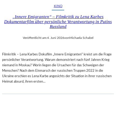
E
U
KINO
L
N
C
D
„Innere Emigranten“ – Filmkritik zu Lena Karbes
O
D
Dokumentarfilm über persönliche Verantwortung in Putins
M
E
Russland
T
R
E
N
Veröffentlicht am:
4. Juni 2026
von
Michaela Schabel
“
E
I
O
N
I
Filmkritik – Lena Karbes Dokufilm „Innere Emigranten“ kreist um die Frage
B
M
persönlicher Verantwortung. Warum demonstriert nach fünf Jahren Krieg
E
P
niemand in Moskau? Worin liegen die Ursachen für das Schweigen der
R
R
Menschen? Nach dem Einmarsch der russischen Truppen 2022 in die
L
E
Ukraine erschien es Lena Karbe angesichts der Situation in ihrer russischen
I
S
Heimat absurd, ihren ersten…
N
S
–
I
L
O
E
N
G
I
E
S