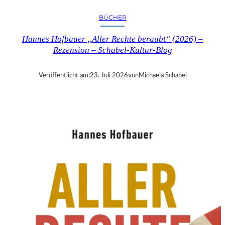
R
Y
BÜCHER
T
I
Hannes Hofbauer „Aller Rechte beraubt“ (2026) –
M
Rezension – Schabel-Kultur-Blog
E
“
–
Veröffentlicht am:
23. Juli 2026
von
Michaela Schabel
S
A
N
D
R
A
W
O
L
L
N
E
R
S