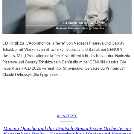
CD-Kritik zu „L’Adoration de la Terre“ von Nadezda Pisareva und Georgy
Tchaidze mit Werken von Stravinsky, Debussy und Bartók bei GENUIN
classics. Mit „L’Adoration de la Terre“ veröffentlicht das Klavierduo Nadezda
Pisareva und Georgy Tchaidze sein Debütalbum bei GENUIN classics. Die
neue Klassik-CD 2026 vereint Igor Stravinskys „Le Sacre du Printemps“,
Claude Debussys „Six Épigraphes…
KONZERTE
Marina Quasha und das Deutsch-Romantische Orchester im