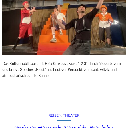
R
R
E
C
H
T
E
B
E
R
A
U
Das Kulturmobil tourt mit Felix Krakaus „Faust 1 2 3“ durch Niederbayern
B
und bringt Goethes „Faust“ aus heutiger Perspektive rasant, witzig und
T
atmosphärisch auf die Bühne.
“
(
2
0
2
6
REISEN
, 
THEATER
)
–
Greifenstein-Festspiele 2026 auf der Naturbühne