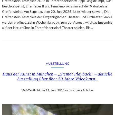
Greifenstein-Festspiele 2026 in Ehrenfriedersdorf: Pippi Langstrumpf, Das
U
Buschgespenst, Elfenfeuer II und Familienprogramm auf der Naturbühne
R
Greifensteine. Am Samstag, dem 20. Juni 2026, ist es wieder so weit: Die
-
Greifenstein-Festspiele der Erzgebirgischen Theater- und Orchester GmbH
B
werden eröffnet. Zehn Wochen lang, bis zum 30. August, wird das Ensemble
L
auf der Naturbühne in Ehrenfriedersdorf Theater spielen. Bis…
O
G
AUSSTELLUNG
Haus der Kunst in München – „Steina: Playback“ – aktuelle
Ausstellung über über 50 Jahre Videokunst
Veröffentlicht am:
12. Juni 2026
von
Michaela Schabel