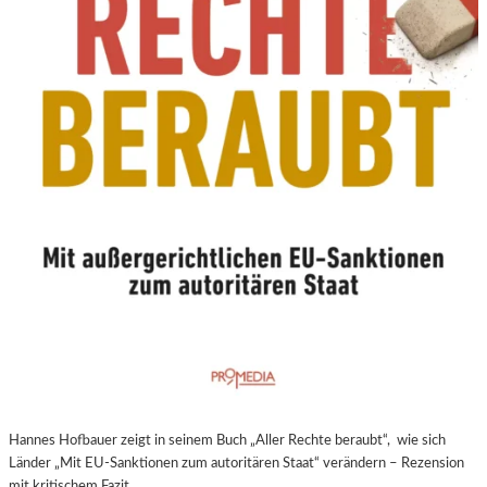
N
E
U
E
R
E
X
P
E
R
I
M
E
N
T
E
L
L
E
Hannes Hofbauer zeigt in seinem Buch „Aller Rechte beraubt“, wie sich
R
Länder „Mit EU-Sanktionen zum autoritären Staat“ verändern – Rezension
F
mit kritischem Fazit