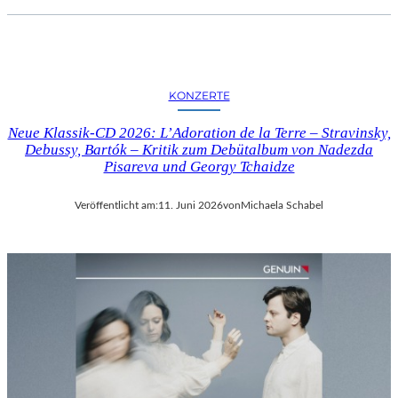
KONZERTE
Neue Klassik-CD 2026: L’Adoration de la Terre – Stravinsky,
Debussy, Bartók – Kritik zum Debütalbum von Nadezda
Pisareva und Georgy Tchaidze
Veröffentlicht am:
11. Juni 2026
von
Michaela Schabel