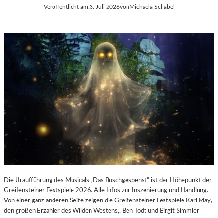
E
Veröffentlicht am:
3. Juli 2026
von
Michaela Schabel
L
-
K
U
L
T
U
R
-
B
L
O
G
Die Uraufführung des Musicals „Das Buschgespenst“ ist der Höhepunkt der
Greifensteiner Festspiele 2026. Alle Infos zur Inszenierung und Handlung.
Von einer ganz anderen Seite zeigen die Greifensteiner Festspiele Karl May,
den großen Erzähler des Wilden Westens,. Ben Todt und Birgit Simmler