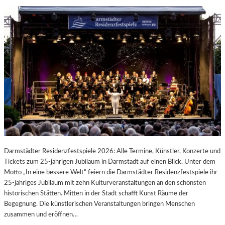
Darmstädter Residenzfestspiele 2026: Alle Termine, Künstler, Konzerte und
Tickets zum 25-jährigen Jubiläum in Darmstadt auf einen Blick. Unter dem
Motto „In eine bessere Welt“ feiern die Darmstädter Residenzfestspiele ihr
25-jähriges Jubiläum mit zehn Kulturveranstaltungen an den schönsten
historischen Stätten. Mitten in der Stadt schafft Kunst Räume der
Begegnung. Die künstlerischen Veranstaltungen bringen Menschen
zusammen und eröffnen…