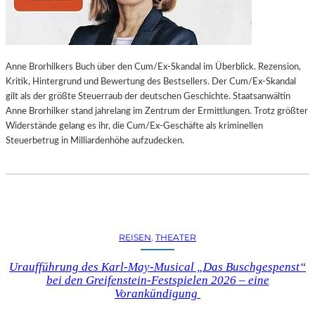
L
L
U
N
Anne Brorhilkers Buch über den Cum/Ex-Skandal im Überblick. Rezension,
G
Kritik, Hintergrund und Bewertung des Bestsellers. Der Cum/Ex-Skandal
S
gilt als der größte Steuerraub der deutschen Geschichte. Staatsanwältin
B
Anne Brorhilker stand jahrelang im Zentrum der Ermittlungen. Trotz größter
E
Widerstände gelang es ihr, die Cum/Ex-Geschäfte als kriminellen
R
Steuerbetrug in Milliardenhöhe aufzudecken.
I
C
H
T
V
O
N
REISEN
, 
THEATER
S
C
Uraufführung des Karl-May-Musical „Das Buschgespenst“
H
bei den Greifenstein-Festspielen 2026 – eine
A
Vorankündigung
B