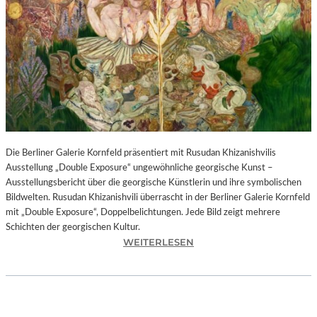
I
N
F
O
N
I
E
O
R
C
H
Die Berliner Galerie Kornfeld präsentiert mit Rusudan Khizanishvilis
E
Ausstellung „Double Exposure“ ungewöhnliche georgische Kunst –
S
Ausstellungsbericht über die georgische Künstlerin und ihre symbolischen
T
Bildwelten. Rusudan Khizanishvili überrascht in der Berliner Galerie Kornfeld
E
mit „Double Exposure“, Doppelbelichtungen. Jede Bild zeigt mehrere
R
Schichten der georgischen Kultur.
P
:
WEITERLESEN
I
R
E
U
T
S
R
U
O
D