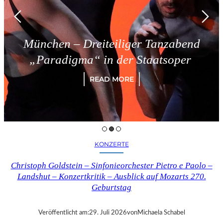
eiteiliger Tanzabend
Triest – 
“ in der Staatsoper
R
READ MORE
KONZERTE
Christoph Goldstein – Sinfonieorchester Pietro e Paolo –
Landshut – Konzertkritik – Ausblick auf Mozarts 270.
Geburtstag
Veröffentlicht am:
29. Juli 2026
von
Michaela Schabel