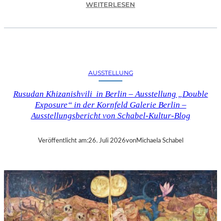
:
WEITERLESEN
C
H
R
I
S
T
AUSSTELLUNG
O
P
Rusudan Khizanishvili in Berlin – Ausstellung „Double
H
Exposure“ in der Kornfeld Galerie Berlin –
G
Ausstellungsbericht von Schabel-Kultur-Blog
O
L
D
Veröffentlicht am:
26. Juli 2026
von
Michaela Schabel
S
T
E
I
N
–
S