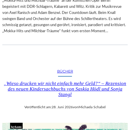
„Mokka-Hits und Milchbar-Träume“ an der Komischen Oper Berlin
begeistert mit DDR-Schlagern, Kabarett und Witz. Kritik zur Musikrevue
von Axel Ranisch und Adam Benzwi. Der Countdown läuft. Beim Knall
swingen Band und Orchester auf der Bühne des Schillertheaters. Es wird
schmissig getanzt, gesungen und geröhrt, ironisiert, parodiert und kritisiert.
„Mokka-Hits und Milchbar-Träume“ funkt vom ersten Moment…
BÜCHER
„Wieso drucken wir nicht einfach mehr Geld?“ – Rezension
des neuen Kindersachbuchs von Saskia Hödl und Sonja
Stangl
Veröffentlicht am:
28. Juni 2026
von
Michaela Schabel