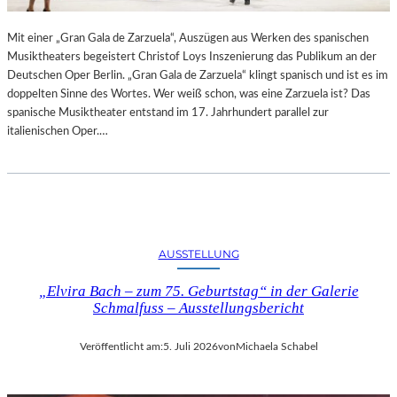
R
L
T
I
Mit einer „Gran Gala de Zarzuela“, Auszügen aus Werken des spanischen
K
N
Musiktheaters begeistert Christof Loys Inszenierung das Publikum an der
R
–
Deutschen Oper Berlin. „Gran Gala de Zarzuela“ klingt spanisch und ist es im
I
A
doppelten Sinne des Wortes. Wer weiß schon, was eine Zarzuela ist? Das
T
U
spanische Musiktheater entstand im 17. Jahrhundert parallel zur
I
S
italienischen Oper.…
K
S
–
T
A
E
U
L
S
L
B
U
L
N
AUSSTELLUNG
I
G
C
„Elvira Bach – zum 75. Geburtstag“ in der Galerie
„
K
Schmalfuss – Ausstellungsbericht
D
A
O
U
U
Veröffentlicht am:
5. Juli 2026
von
Michaela Schabel
F
B
M
L