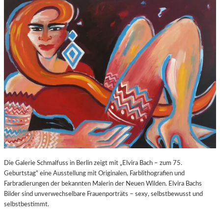
O
E
Z
E
A
X
R
P
T
O
S
S
2
U
7
R
0
E
.
“
G
I
E
N
B
D
U
E
R
R
T
K
Die Galerie Schmalfuss in Berlin zeigt mit „Elvira Bach – zum 75.
S
O
Geburtstag“ eine Ausstellung mit Originalen, Farblithografien und
T
R
Farbradierungen der bekannten Malerin der Neuen Wilden. Elvira Bachs
A
N
Bilder sind unverwechselbare Frauenporträts – sexy, selbstbewusst und
G
F
selbstbestimmt.
E
L