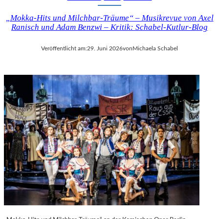
„Mokka-Hits und Milchbar-Träume“ – Musikrevue von Axel
Ranisch und Adam Benzwi – Kritik: Schabel-Kutlur-Blog
Veröffentlicht am:
29. Juni 2026
von
Michaela Schabel