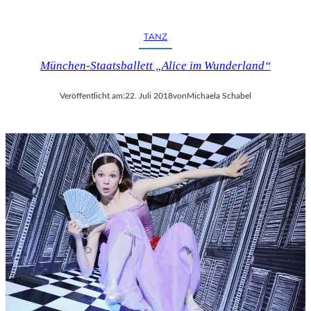
R
F
E
TANZ
S
T
München-Staatsballett „Alice im Wunderland“
S
P
Veröffentlicht am:
22. Juli 2018
von
Michaela Schabel
I
E
L
E