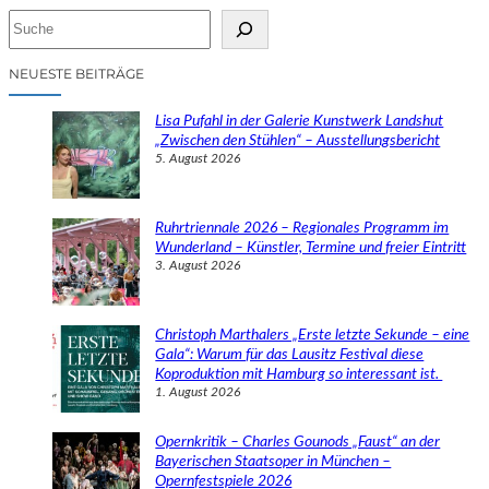
S
u
c
NEUESTE BEITRÄGE
h
e
Lisa Pufahl in der Galerie Kunstwerk Landshut
n
„Zwischen den Stühlen“ – Ausstellungsbericht
5. August 2026
Ruhrtriennale 2026 – Regionales Programm im
Wunderland – Künstler, Termine und freier Eintritt
3. August 2026
Christoph Marthalers „Erste letzte Sekunde – eine
Gala“: Warum für das Lausitz Festival diese
Koproduktion mit Hamburg so interessant ist.
1. August 2026
Opernkritik – Charles Gounods „Faust“ an der
Bayerischen Staatsoper in München –
Opernfestspiele 2026