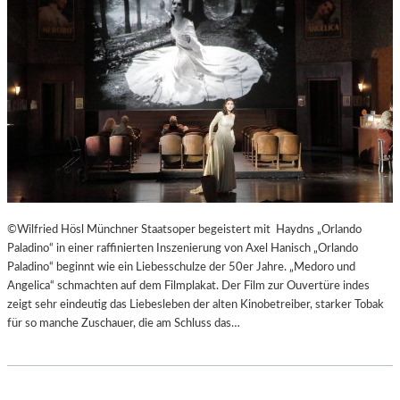
T
E
R
T
R
E
F
F
E
N
“
D
©Wilfried Hösl Münchner Staatsoper begeistert mit Haydns „Orlando
E
Paladino“ in einer raffinierten Inszenierung von Axel Hanisch „Orlando
R
Paladino“ beginnt wie ein Liebesschulze der 50er Jahre. „Medoro und
B
Angelica“ schmachten auf dem Filmplakat. Der Film zur Ouvertüre indes
E
zeigt sehr eindeutig das Liebesleben der alten Kinobetreiber, starker Tobak
R
für so manche Zuschauer, die am Schluss das…
L
I
N
E