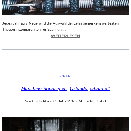
N
I
C
H
Jedes Jahr aufs Neue wird die Auswahl der zehn bemerkenswertesten
T
Theaterinszenierungen für Spannung…
W
:
WEITERLESEN
E
B
R
E
D
R
E
L
N
I
“
N
OPER
–
„
Münchner Staatsoper „Orlando paladino“
6
2
Veröffentlicht am:
25. Juli 2018
von
Michaela Schabel
.
T
H
E
A