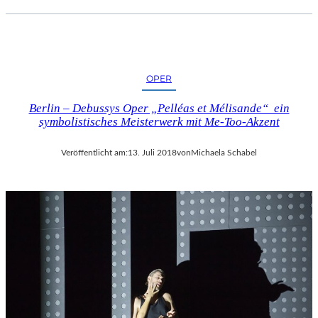
OPER
Berlin – Debussys Oper „Pelléas et Mélisande“ ein
symbolistisches Meisterwerk mit Me-Too-Akzent
Veröffentlicht am:
13. Juli 2018
von
Michaela Schabel