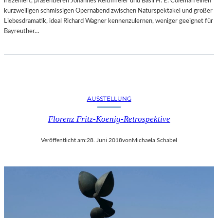
inszeniert, präsentieren Johannes Reithmeier und Basil H. E. Coleman einen
kurzweiligen schmissigen Opernabend zwischen Naturspektakel und großer
Liebesdramatik, ideal Richard Wagner kennenzulernen, weniger geeignet für
Bayreuther…
AUSSTELLUNG
Florenz Fritz-Koenig-Retrospektive
Veröffentlicht am:
28. Juni 2018
von
Michaela Schabel