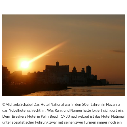
©Michaela Schabel Das Hotel National war in den 50er Jahren in Havanna
das Nobelhotel schlechthin. Was Rang und Namen hatte logiert sich dort ein.
Dem Breakers Hotel in Palm Beach 1930 nachgebaut ist das Hotel National
unter sozialistischer Führung zwar mit seinen zwei Türmen immer noch ein