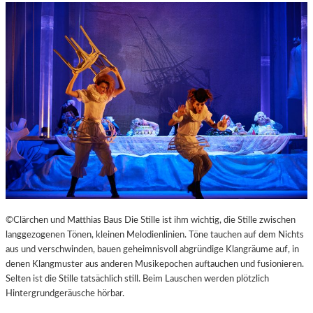
©Clärchen und Matthias Baus Die Stille ist ihm wichtig, die Stille zwischen
langgezogenen Tönen, kleinen Melodienlinien. Töne tauchen auf dem Nichts
aus und verschwinden, bauen geheimnisvoll abgründige Klangräume auf, in
denen Klangmuster aus anderen Musikepochen auftauchen und fusionieren.
Selten ist die Stille tatsächlich still. Beim Lauschen werden plötzlich
Hintergrundgeräusche hörbar.