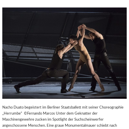
Nacho Duato begeistert im Berliner Staatsballett mit seiner Choreographie
„Herrumbe“ ©Fernando Marcos Unter dem Geknatter der
Maschinengewehre zucken im Spotlight der Suchscheinwerfer
angeschossene Menschen. Eine graue Monumentalmauer schiebt nach