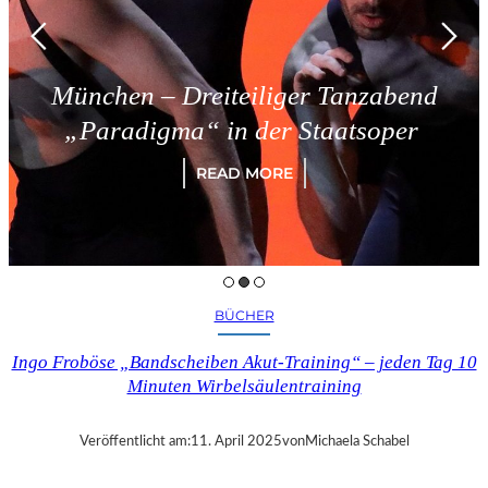
München – Dreiteiliger Tanzabend
„Paradigma“ in der Staatsoper
READ MORE
BÜCHER
Ingo Froböse „Bandscheiben Akut-Training“ – jeden Tag 10
Minuten Wirbelsäulentraining
Veröffentlicht am:
11. April 2025
von
Michaela Schabel