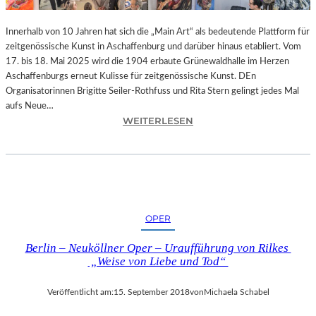
-
T
Innerhalb von 10 Jahren hat sich die „Main Art“ als bedeutende Plattform für
R
zeitgenössische Kunst in Aschaffenburg und darüber hinaus etabliert. Vom
A
17. bis 18. Mai 2025 wird die 1904 erbaute Grünewaldhalle im Herzen
I
Aschaffenburgs erneut Kulisse für zeitgenössische Kunst. DEn
N
Organisatorinnen Brigitte Seiler-Rothfuss und Rita Stern gelingt jedes Mal
I
aufs Neue…
N
:
WEITERLESEN
G
A
“
S
–
C
J
H
E
A
D
F
OPER
E
F
N
E
Berlin – Neuköllner Oper – Uraufführung von Rilkes
T
N
„Weise von Liebe und Tod“
A
B
G
U
Veröffentlicht am:
15. September 2018
von
Michaela Schabel
1
R
0
G