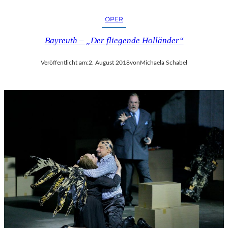
OPER
Bayreuth – „Der fliegende Holländer“
Veröffentlicht am:
2. August 2018
von
Michaela Schabel