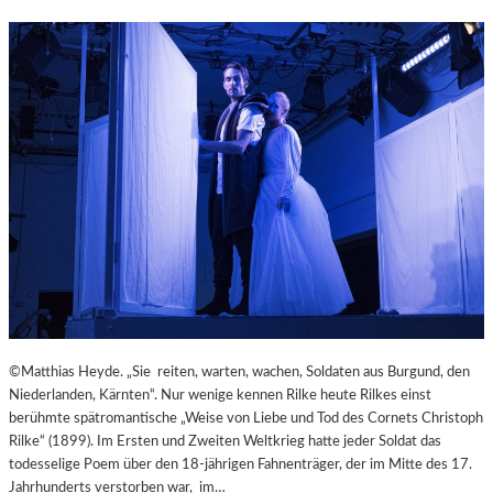
M
–
I
„
N
M
U
A
T
I
E
N
N
A
W
R
I
T
R
“
B
P
E
R
L
Ä
S
S
Ä
E
U
N
©Matthias Heyde. „Sie reiten, warten, wachen, Soldaten aus Burgund, den
L
T
Niederlanden, Kärnten“. Nur wenige kennen Rilke heute Rilkes einst
E
I
berühmte spätromantische „Weise von Liebe und Tod des Cornets Christoph
N
E
Rilke“ (1899). Im Ersten und Zweiten Weltkrieg hatte jeder Soldat das
T
R
todesselige Poem über den 18-jährigen Fahnenträger, der im Mitte des 17.
R
T
Jahrhunderts verstorben war, im…