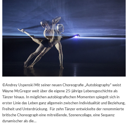
©Andrey Uspenski Mit seiner neuen Choreografie „Autobiography“ weist
Wayne McGregor weit über die eigene 25-jährige Lebensgeschichte als
Tänzer hinaus. In möglichen autobiografischen Momenten spiegelt sich in
erster Linie das Leben ganz allgemein zwischen Individualität und Beziehung,
Freiheit und Unterdrückung. Für zehn Tänzer entwickelte der renommierte
britische Choreograph eine mitreißende, Szenencollage, eine Sequenz
dynamischer als die…