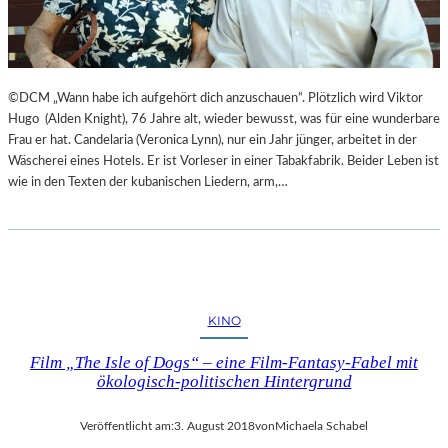
©DCM „Wann habe ich aufgehört dich anzuschauen“. Plötzlich wird Viktor
Hugo (Alden Knight), 76 Jahre alt, wieder bewusst, was für eine wunderbare
Frau er hat. Candelaria (Veronica Lynn), nur ein Jahr jünger, arbeitet in der
Wäscherei eines Hotels. Er ist Vorleser in einer Tabakfabrik. Beider Leben ist
wie in den Texten der kubanischen Liedern, arm,…
KINO
Film „The Isle of Dogs“ – eine Film-Fantasy-Fabel mit
ökologisch-politischen Hintergrund
Veröffentlicht am:
3. August 2018
von
Michaela Schabel