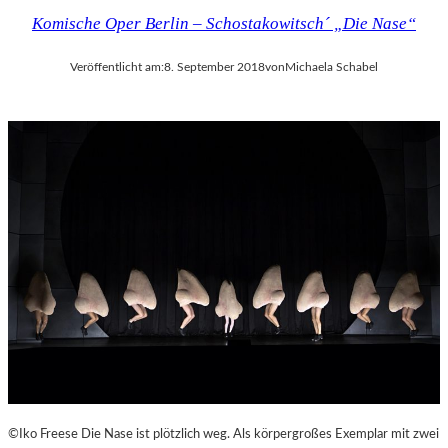
Komische Oper Berlin – Schostakowitsch´ „Die Nase“
Veröffentlicht am:
8. September 2018
von
Michaela Schabel
©Iko Freese Die Nase ist plötzlich weg. Als körpergroßes Exemplar mit zwei