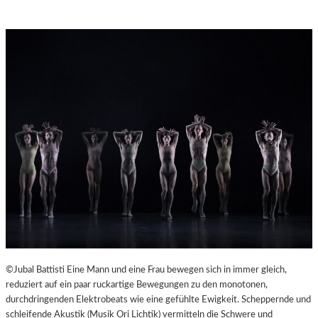
©Jubal Battisti Eine Mann und eine Frau bewegen sich in immer gleich,
reduziert auf ein paar ruckartige Bewegungen zu den monotonen,
durchdringenden Elektrobeats wie eine gefühlte Ewigkeit. Scheppernde und
schleifende Akustik (Musik Ori Lichtik) vermitteln die Schwere und