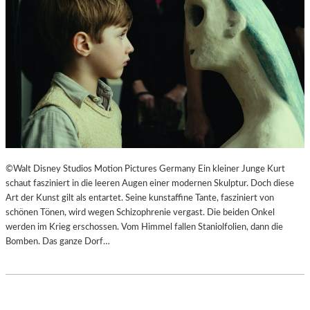
F
N
Ü
S
H
Z
L
E
S
N
A
I
M
E
E
R
D
T
O
I
K
M
©Walt Disney Studios Motion Pictures Germany Ein kleiner Junge Kurt
U
L
schaut fasziniert in die leeren Augen einer modernen Skulptur. Doch diese
M
A
Art der Kunst gilt als entartet. Seine kunstaffine Tante, fasziniert von
E
N
schönen Tönen, wird wegen Schizophrenie vergast. Die beiden Onkel
N
D
werden im Krieg erschossen. Vom Himmel fallen Staniolfolien, dann die
T
E
Bomben. Das ganze Dorf…
A
S
T
T
I
H
O
E
N
A