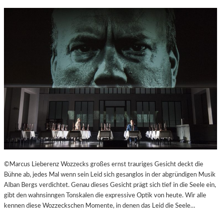
R
©Marcus Lieberenz Wozzecks großes ernst trauriges Gesicht deckt die
Bühne ab, jedes Mal wenn sein Leid sich gesanglos in der abgründigen Musik
Alban Bergs verdichtet. Genau dieses Gesicht prägt sich tief in die Seele ein,
gibt den wahnsinngen Tonskalen die expressive Optik von heute. Wir alle
kennen diese Wozzeckschen Momente, in denen das Leid die Seele…