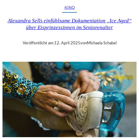
H
KINO
U
T
Alexandra Sells einfühlsame Dokumentation „Ice Aged“
–
über Eisprinzessinnen im Seniorenalter
R
A
Y
Veröffentlicht am:
12. April 2025
von
Michaela Schabel
B
R
A
D
B
U
R
Y
S
„
F
A
H
R