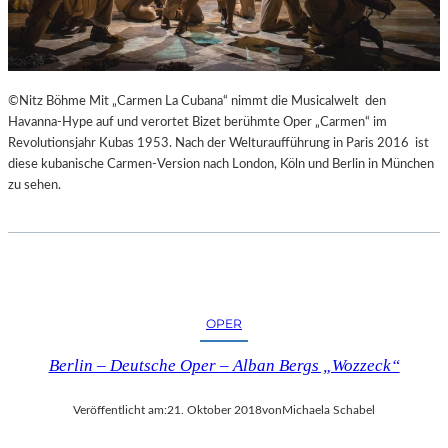
E
S
S
I
N
©Nitz Böhme Mit „Carmen La Cubana“ nimmt die Musicalwelt den
N
Havanna-Hype auf und verortet Bizet berühmte Oper „Carmen“ im
E
Revolutionsjahr Kubas 1953. Nach der Welturaufführung in Paris 2016 ist
N
diese kubanische Carmen-Version nach London, Köln und Berlin in München
I
zu sehen.
M
S
E
N
I
O
R
OPER
E
N
Berlin – Deutsche Oper – Alban Bergs „Wozzeck“
A
L
Veröffentlicht am:
21. Oktober 2018
von
Michaela Schabel
T
E