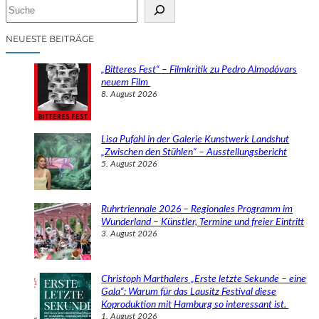
S
u
c
NEUESTE BEITRÄGE
h
e
„Bitteres Fest“ – Filmkritik zu Pedro Almodóvars
n
neuem Film
8. August 2026
Lisa Pufahl in der Galerie Kunstwerk Landshut
„Zwischen den Stühlen“ – Ausstellungsbericht
5. August 2026
Ruhrtriennale 2026 – Regionales Programm im
Wunderland – Künstler, Termine und freier Eintritt
3. August 2026
Christoph Marthalers „Erste letzte Sekunde – eine
Gala“: Warum für das Lausitz Festival diese
Koproduktion mit Hamburg so interessant ist.
1. August 2026