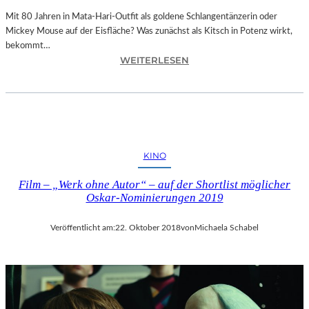
E
N
Mit 80 Jahren in Mata-Hari-Outfit als goldene Schlangentänzerin oder
H
Mickey Mouse auf der Eisfläche? Was zunächst als Kitsch in Potenz wirkt,
E
bekommt…
:
I
WEITERLESEN
A
T
L
4
E
5
X
1
A
“
N
–
KINO
D
M
R
I
Film – „Werk ohne Autor“ – auf der Shortlist möglicher
A
T
Oskar-Nominierungen 2019
S
R
E
E
Veröffentlicht am:
22. Oktober 2018
von
Michaela Schabel
L
I
L
SS
S
E
E
N
I
D
N
I