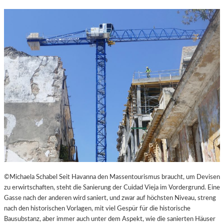
N
K
L
E
I
N
E
S
T
H
E
A
T
E
R
©Michaela Schabel Seit Havanna den Massentourismus braucht, um Devisen
zu erwirtschaften, steht die Sanierung der Cuidad Vieja im Vordergrund. Eine
Gasse nach der anderen wird saniert, und zwar auf höchsten Niveau, streng
nach den historischen Vorlagen, mit viel Gespür für die historische
Bausubstanz, aber immer auch unter dem Aspekt, wie die sanierten Häuser