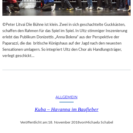
F
A
E
N
S
D
T
S
©Peter Litvai Die Bühne ist klein. Zwei in sich geschachtelte Guckkästen,
S
H
schaffen den Rahmen für das Spiel im Spiel. In Ultz stimmiger Inszenierung
P
U
erlebt das Publikum Donizettis „Anna Bolena“ aus der Perspektive der
I
T
Paparazzi, die das britische Königshaus auf der Jagd nach den neuesten
E
E
Sensationen umlagern. So integriert Ultz den Chor als Handlungsträger,
L
R
verlegt geschickt…
E
K
A
M
M
E
R
S
ALLGEMEIN
P
Kuba – Havanna im Baufieber
I
E
L
Veröffentlicht am:
18. November 2018
von
Michaela Schabel
E