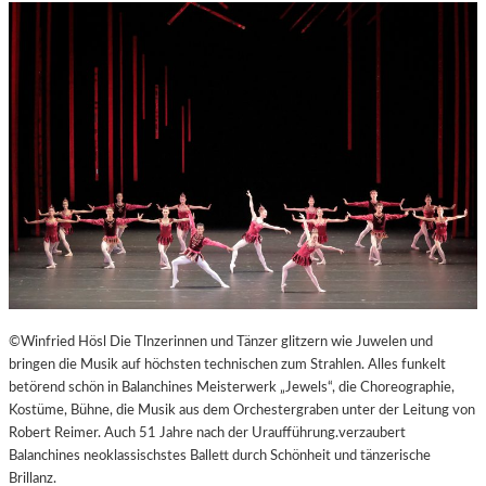
©Winfried Hösl Die Tlnzerinnen und Tänzer glitzern wie Juwelen und
bringen die Musik auf höchsten technischen zum Strahlen. Alles funkelt
betörend schön in Balanchines Meisterwerk „Jewels“, die Choreographie,
Kostüme, Bühne, die Musik aus dem Orchestergraben unter der Leitung von
Robert Reimer. Auch 51 Jahre nach der Uraufführung.verzaubert
Balanchines neoklassischstes Ballett durch Schönheit und tänzerische
Brillanz.