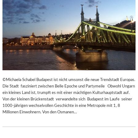
E
C
N
K
D
S
I
A
N
G
S
I
Z
T
E
A
N
T
I
I
E
O
R
N
T
S
©Michaela Schabel Budapest ist nicht umsonst die neue Trendstadt Europas.
Z
S
Die Stadt fasziniert zwischen Belle Epoche und Partymeile Obwohl Ungarn
U
T
ein kleines Land ist, trumpft es mit einer mächtigen Kulturhauptstadt auf.
R
Ü
Von der kleinen Brückenstadt verwandelte sich Budapest im Laufe seiner
E
C
1000-jährigen wechselvollen Geschichte in eine Metropole mit 1, 8
R
K
Millionen Einwohnern. Von den Osmanen…
Ö
„
F
U
F
N
N
D