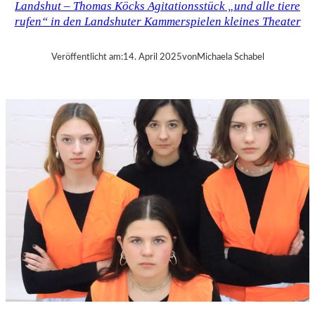
Landshut – Thomas Köcks Agitationsstück „und alle tiere
–
rufen“ in den Landshuter Kammerspielen kleines Theater
M
O
D
Veröffentlicht am:
14. April 2025
von
Michaela Schabel
E
S
T
M
U
S
S
O
R
G
S
K
I
S
„
C
H