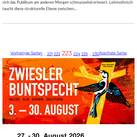
sich das Publikum am anderen Morgen schmunzelnd erinnert. Leitmotivisch
taucht diese strukturelle Ebene zwischen…
223
Vorherige Seite
Nächste Seite
1
…
221
222
224
225
…
230