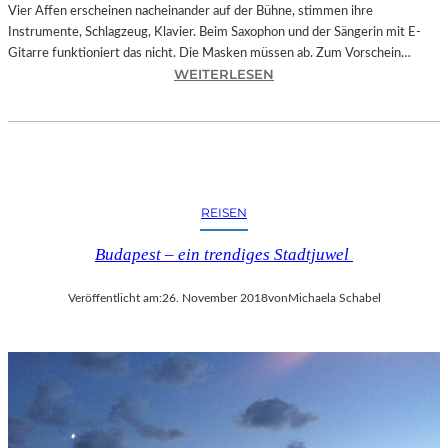
O
Vier Affen erscheinen nacheinander auf der Bühne, stimmen ihre
W
Instrumente, Schlagzeug, Klavier. Beim Saxophon und der Sängerin mit E-
A
Gitarre funktioniert das nicht. Die Masken müssen ab. Zum Vorschein…
N
:
WEITERLESEN
S
L
C
A
H
N
T
D
S
S
C
H
REISEN
H
U
I
T
Budapest – ein trendiges Stadtjuwel
N
–
A
T
Veröffentlicht am:
26. November 2018
von
Michaela Schabel
“
H
–
O
S
M
P
A
A
S
N
K
N
Ö