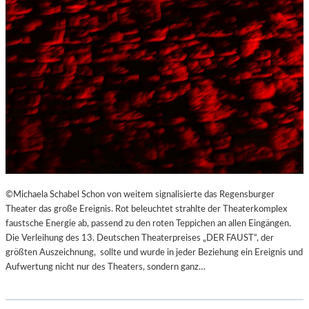
©Michaela Schabel Schon von weitem signalisierte das Regensburger
Theater das große Ereignis. Rot beleuchtet strahlte der Theaterkomplex
faustsche Energie ab, passend zu den roten Teppichen an allen Eingängen.
Die Verleihung des 13. Deutschen Theaterpreises „DER FAUST“, der
größten Auszeichnung, sollte und wurde in jeder Beziehung ein Ereignis und
Aufwertung nicht nur des Theaters, sondern ganz…