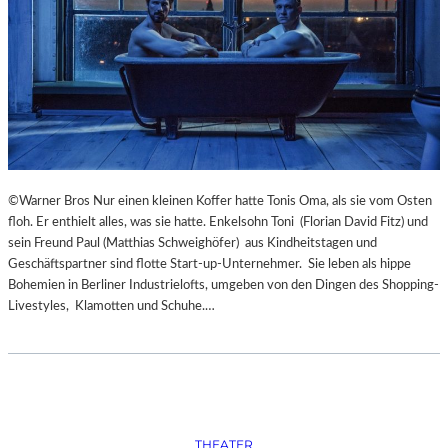
S
O
R
G
S
K
I
S
„
C
©Warner Bros Nur einen kleinen Koffer hatte Tonis Oma, als sie vom Osten
H
floh. Er enthielt alles, was sie hatte. Enkelsohn Toni (Florian David Fitz) und
O
sein Freund Paul (Matthias Schweighöfer) aus Kindheitstagen und
W
Geschäftspartner sind flotte Start-up-Unternehmer. Sie leben als hippe
A
Bohemien in Berliner Industrielofts, umgeben von den Dingen des Shopping-
N
Livestyles, Klamotten und Schuhe.…
S
C
H
T
S
C
H
THEATER