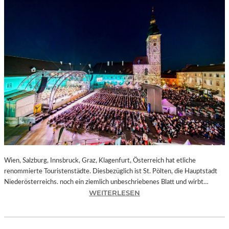
Wien, Salzburg, Innsbruck, Graz, Klagenfurt, Österreich hat etliche
renommierte Touristenstädte. Diesbezüglich ist St. Pölten, die Hauptstadt
Niederösterreichs. noch ein ziemlich unbeschriebenes Blatt und wirbt…
:
WEITERLESEN
Ö
S
T