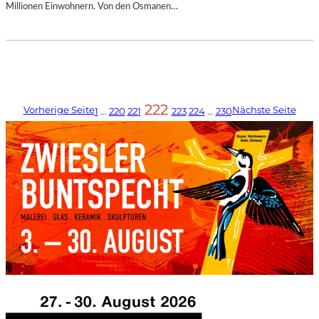
Millionen Einwohnern. Von den Osmanen…
222
Vorherige Seite
Nächste Seite
1
…
220
221
223
224
…
230