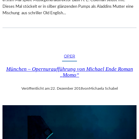
R
Dieses Mal stöckelt er in silber glänzenden Pumps als Aladdins Mutter eine
T
Mischung aus schriller Old English…
Z
U
R
E
R
Ö
F
OPER
F
N
München – Opernuraufführung von Michael Ende Roman
„Momo“
U
N
G
Veröffentlicht am:
22. Dezember 2018
von
Michaela Schabel
D
E
R
S
A
L
Z