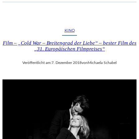
KINO
Film – „Cold War – Breitengrad der Liebe“ – bester Film des
„31. Europäischen Filmpreises“
Veröffentlicht am:
7. Dezember 2018
von
Michaela Schabel