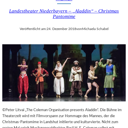
I
Landestheater Niederbayern – „Aladdin“ – Christmas
N
Pantomime
A
“
–
Veröffentlicht am:
24. Dezember 2018
von
Michaela Schabel
S
P
A
N
N
E
N
D
I
N
S
Z
E
©Peter Litvai „The Coleman Organisation presents Aladdin“. Die Bühne im
N
Theaterzelt wird mit Filmvorspann zur Hommage des Mannes, der die
I
Christmas-Pantomime in Landshut initiierte und kulturvierte. Nicht zum
E
ersten Mal spielt Musikgeneraldirektor Basil H. E. Coleman selbst mit.