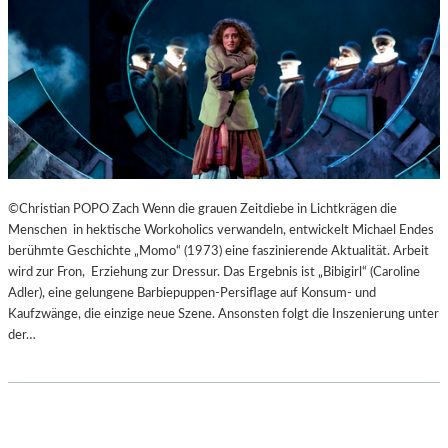
B
U
R
G
E
R
O
S
T
E
©Christian POPO Zach Wenn die grauen Zeitdiebe in Lichtkrägen die
R
Menschen in hektische Workoholics verwandeln, entwickelt Michael Endes
F
berühmte Geschichte „Momo“ (1973) eine faszinierende Aktualität. Arbeit
E
wird zur Fron, Erziehung zur Dressur. Das Ergebnis ist „Bibigirl“ (Caroline
S
Adler), eine gelungene Barbiepuppen-Persiflage auf Konsum- und
T
Kaufzwänge, die einzige neue Szene. Ansonsten folgt die Inszenierung unter
S
der…
P
I
E
L
E