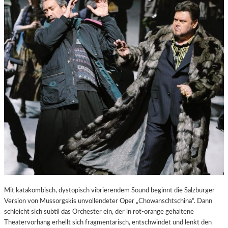
E
S
T
A
D
T
Z
U
M
E
N
T
D
E
C
K
E
N
Mit katakombisch, dystopisch vibrierendem Sound beginnt die Salzburger
Version von Mussorgskis unvollendeter Oper „Chowanschtschina“. Dann
schleicht sich subtil das Orchester ein, der in rot-orange gehaltene
Theatervorhang erhellt sich fragmentarisch, entschwindet und lenkt den