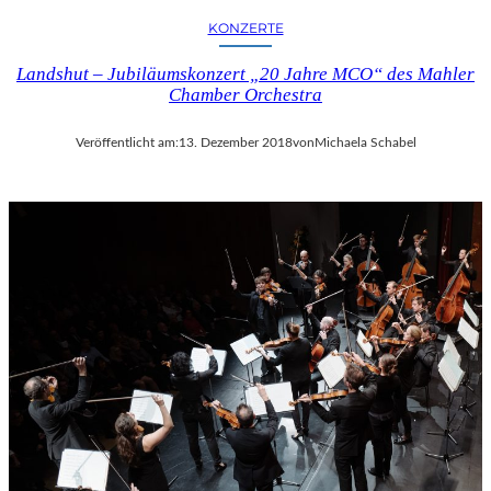
KONZERTE
Landshut – Jubiläumskonzert „20 Jahre MCO“ des Mahler
Chamber Orchestra
Veröffentlicht am:
13. Dezember 2018
von
Michaela Schabel