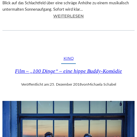
Blick auf das Schlachtfeld über eine schräge Anhöhe zu einem musikalisch
untermalten Sonnenaufgang. Sofort wird klar…
:
WEITERLESEN
S
A
L
Z
B
U
KINO
R
G
Film – „100 Dinge“ – eine hippe Buddy-Komödie
–
M
Veröffentlicht am:
25. Dezember 2018
von
Michaela Schabel
O
D
E
S
T
M
U
S