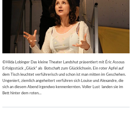
Ä
U
U
S
M
I
K
V
E
R
A
N
S
©Hilda Lobinger Das kleine Theater Landshut präsentiert mit Éric Assous
T
Erfolgsstück „Glück“ als Botschaft zum Glücklichsein. Ein roter Apfel auf
A
dem Tisch leuchtet verführerisch und schon ist man mitten im Geschehen.
L
Ungeniert, ziemlich angeheitert verführen sich Louise und Alexandre, die
T
sich an diesem Abend irgendwo kennenlernten. Voller Lust landen sie im
U
Bett hinter dem roten…
N
G
E
N
,
L