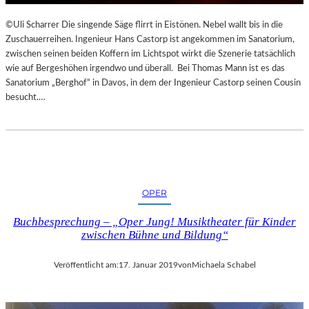
Y
©Uli Scharrer Die singende Säge flirrt in Eistönen. Nebel wallt bis in die
O
Zuschauerreihen. Ingenieur Hans Castorp ist angekommen im Sanatorium,
G
zwischen seinen beiden Koffern im Lichtspot wirkt die Szenerie tatsächlich
A
wie auf Bergeshöhen irgendwo und überall. Bei Thomas Mann ist es das
I
Sanatorium „Berghof“ in Davos, in dem der Ingenieur Castorp seinen Cousin
N
besucht.…
D
E
R
N
A
T
U
OPER
R
Buchbesprechung – „Oper Jung! Musiktheater für Kinder
zwischen Bühne und Bildung“
Veröffentlicht am:
17. Januar 2019
von
Michaela Schabel