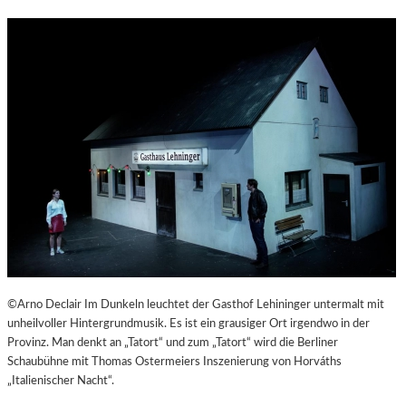
©Arno Declair Im Dunkeln leuchtet der Gasthof Lehininger untermalt mit
unheilvoller Hintergrundmusik. Es ist ein grausiger Ort irgendwo in der
Provinz. Man denkt an „Tatort“ und zum „Tatort“ wird die Berliner
Schaubühne mit Thomas Ostermeiers Inszenierung von Horváths
„Italienischer Nacht“.