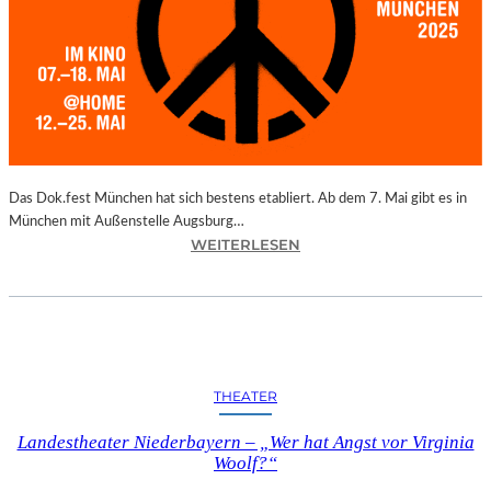
I
N
–
P
U
N
K
T
E
Das Dok.fest München hat sich bestens etabliert. Ab dem 7. Mai gibt es in
T
München mit Außenstelle Augsburg…
:
M
WEITERLESEN
M
I
Ü
T
N
S
C
C
H
H
E
Ö
THEATER
N
N
–
S
Landestheater Niederbayern – „Wer hat Angst vor Virginia
D
T
Woolf?“
O
E