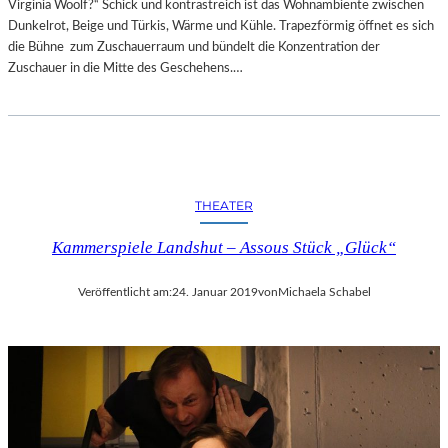
Virginia Woolf?“ Schick und kontrastreich ist das Wohnambiente zwischen
E
R
Dunkelrot, Beige und Türkis, Wärme und Kühle. Trapezförmig öffnet es sich
I
D
die Bühne zum Zuschauerraum und bündelt die Konzentration der
E
E
Zuschauer in die Mitte des Geschehens.…
R
N
T
T
4
L
0
I
-
C
J
H
THEATER
Ä
E
H
N
Kammerspiele Landshut – Assous Stück „Glück“
R
K
I
U
G
N
Veröffentlicht am:
24. Januar 2019
von
Michaela Schabel
E
S
S
T
J
-
U
U
B
N
I
D
L
M