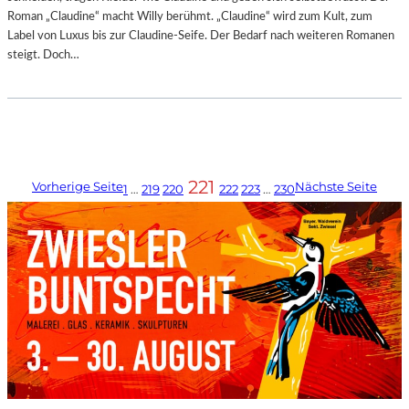
Roman „Claudine“ macht Willy berühmt. „Claudine“ wird zum Kult, zum
Label von Luxus bis zur Claudine-Seife. Der Bedarf nach weiteren Romanen
steigt. Doch…
221
Vorherige Seite
Nächste Seite
1
…
219
220
222
223
…
230