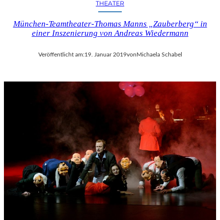
U
THEATER
K
München-Teamtheater-Thomas Manns „Zauberberg“ in
U
einer Inszenierung von Andreas Wiedermann
L
L
I
Veröffentlicht am:
19. Januar 2019
von
Michaela Schabel
S
C
H
E
N
G
E
N
Ü
S
S
E
N
U
N
D