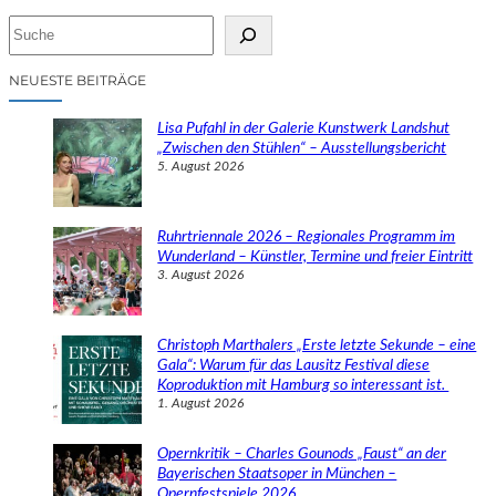
S
u
c
NEUESTE BEITRÄGE
h
e
Lisa Pufahl in der Galerie Kunstwerk Landshut
n
„Zwischen den Stühlen“ – Ausstellungsbericht
5. August 2026
Ruhrtriennale 2026 – Regionales Programm im
Wunderland – Künstler, Termine und freier Eintritt
3. August 2026
Christoph Marthalers „Erste letzte Sekunde – eine
Gala“: Warum für das Lausitz Festival diese
Koproduktion mit Hamburg so interessant ist.
1. August 2026
Opernkritik – Charles Gounods „Faust“ an der
Bayerischen Staatsoper in München –
Opernfestspiele 2026