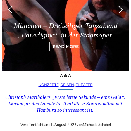
en – Dreiteiliger Tanzabend
Tr
radigma“ in der Staatsoper
READ MORE
KONZERTE
, 
REISEN
, 
THEATER
Christoph Marthalers „Erste letzte Sekunde – eine Gala“:
Warum für das Lausitz Festival diese Koproduktion mit
Hamburg so interessant ist.
Veröffentlicht am:
1. August 2026
von
Michaela Schabel