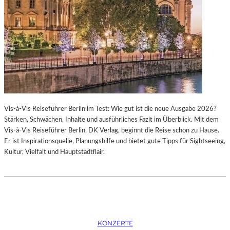
K
S
T
O
I
P
O
E
N
R
M
I
I
N
T
M
H
Ü
A
N
Vis-à-Vis Reiseführer Berlin im Test: Wie gut ist die neue Ausgabe 2026?
M
C
Stärken, Schwächen, Inhalte und ausführliches Fazit im Überblick. Mit dem
B
H
Vis-à-Vis Reiseführer Berlin, DK Verlag, beginnt die Reise schon zu Hause.
U
E
Er ist Inspirationsquelle, Planungshilfe und bietet gute Tipps für Sightseeing,
R
N
Kultur, Vielfalt und Hauptstadtflair.
G
–
S
O
O
P
I
E
N
R
T
N
E
F
KONZERTE
R
E