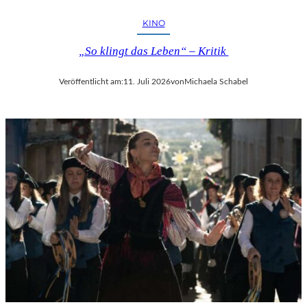
KINO
„So klingt das Leben“ – Kritik
Veröffentlicht am:
11. Juli 2026
von
Michaela Schabel