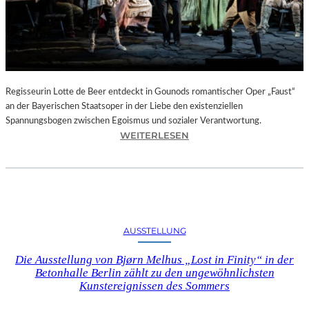
T
E
L
E
T
Z
T
Regisseurin Lotte de Beer entdeckt in Gounods romantischer Oper „Faust“
E
an der Bayerischen Staatsoper in der Liebe den existenziellen
S
Spannungsbogen zwischen Egoismus und sozialer Verantwortung.
E
:
WEITERLESEN
K
O
U
P
N
E
D
R
E
N
–
K
AUSSTELLUNG
E
R
I
I
Die Ausstellung von Bjørn Melhus „Lost in Finity“ in der
N
T
Betonhalle Berlin zählt zu den ungewöhnlichsten
E
I
Kunstereignissen des Sommers
G
K
A
–