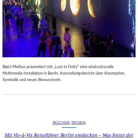
A
R
U
M
F
Ü
R
D
A
S
L
Bjørn Melhus präsentiert mit „Lost in Finity“ eine eindrucksvolle
A
Multimedia-Installation in Berlin. Ausstellungsbericht über Konzeption,
U
Symbolik und neues Bewusstsein.
S
I
T
Z
F
E
BÜCHER
, 
REISEN
S
T
Mit Vis-à-Vis Reiseführer Berlin entdecken – Was bietet der
I