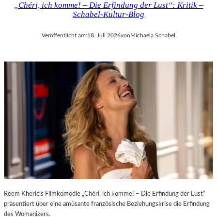
„Chéri, ich komme! – Die Erfindung der Lust“: Kritik –
D
H
Schabel-Kultur-Blog
E
M
R
A
Veröffentlicht am:
18. Juli 2026
von
Michaela Schabel
L
R
A
T
N
H
D
A
–
L
K
E
Ü
R
N
S
S
„
T
E
L
R
E
S
R
T
,
E
T
L
E
E
Reem Khericis Filmkomödie „Chéri, ich komme! – Die Erfindung der Lust“
R
T
präsentiert über eine amüsante französische Beziehungskrise die Erfindung
M
Z
des Womanizers.