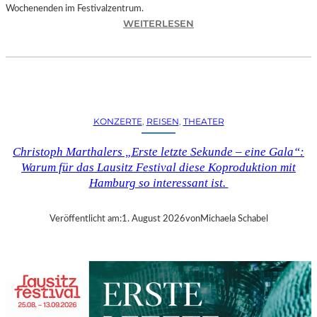
Wochenenden im Festivalzentrum.
:
WEITERLESEN
R
U
H
R
T
R
KONZERTE
, 
REISEN
, 
THEATER
I
E
Christoph Marthalers „Erste letzte Sekunde – eine Gala“:
N
Warum für das Lausitz Festival diese Koproduktion mit
N
Hamburg so interessant ist.
A
L
E
Veröffentlicht am:
1. August 2026
von
Michaela Schabel
2
0
2
6
–
R