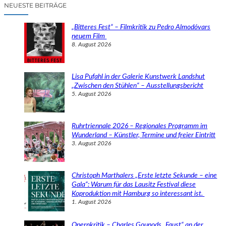
c
NEUESTE BEITRÄGE
h
e
„Bitteres Fest“ – Filmkritik zu Pedro Almodóvars
n
neuem Film
8. August 2026
Lisa Pufahl in der Galerie Kunstwerk Landshut
„Zwischen den Stühlen“ – Ausstellungsbericht
5. August 2026
Ruhrtriennale 2026 – Regionales Programm im
Wunderland – Künstler, Termine und freier Eintritt
3. August 2026
Christoph Marthalers „Erste letzte Sekunde – eine
Gala“: Warum für das Lausitz Festival diese
Koproduktion mit Hamburg so interessant ist.
1. August 2026
Opernkritik – Charles Gounods „Faust“ an der