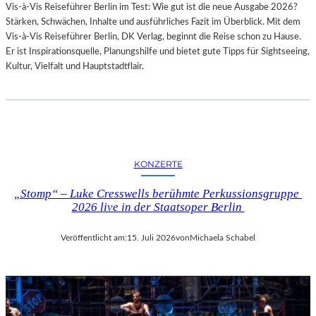
Vis-à-Vis Reiseführer Berlin im Test: Wie gut ist die neue Ausgabe 2026?
I
Stärken, Schwächen, Inhalte und ausführliches Fazit im Überblick. Mit dem
T
Vis-à-Vis Reiseführer Berlin, DK Verlag, beginnt die Reise schon zu Hause.
H
Er ist Inspirationsquelle, Planungshilfe und bietet gute Tipps für Sightseeing,
A
Kultur, Vielfalt und Hauptstadtflair.
M
B
U
R
G
S
O
KONZERTE
I
N
„Stomp“ – Luke Cresswells berühmte Perkussionsgruppe
T
2026 live in der Staatsoper Berlin
E
R
Veröffentlicht am:
15. Juli 2026
von
Michaela Schabel
E
S
S
A
N