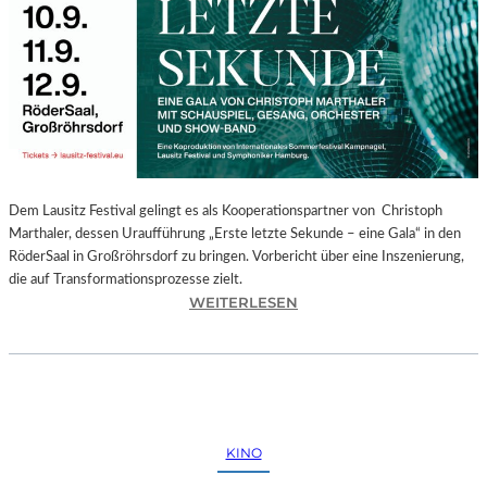
E
G
I
O
N
A
L
E
S
P
Dem Lausitz Festival gelingt es als Kooperationspartner von Christoph
R
Marthaler, dessen Uraufführung „Erste letzte Sekunde – eine Gala“ in den
O
RöderSaal in Großröhrsdorf zu bringen. Vorbericht über eine Inszenierung,
G
die auf Transformationsprozesse zielt.
R
:
WEITERLESEN
A
C
M
H
M
R
I
I
M
S
W
T
KINO
U
O
N
P