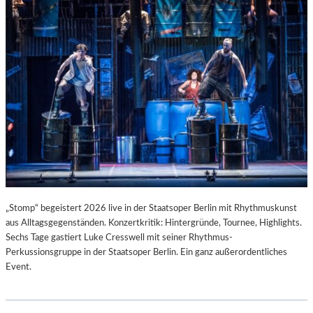
T
I
S
T
.
„Stomp“ begeistert 2026 live in der Staatsoper Berlin mit Rhythmuskunst
aus Alltagsgegenständen. Konzertkritik: Hintergründe, Tournee, Highlights.
Sechs Tage gastiert Luke Cresswell mit seiner Rhythmus-
Perkussionsgruppe in der Staatsoper Berlin. Ein ganz außerordentliches
Event.