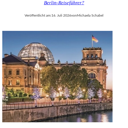
Berlin-Reiseführer?
V
A
Veröffentlicht am:
16. Juli 2026
von
Michaela Schabel
L
D
I
E
S
E
K
O
P
R
O
D
U
K
T
I
O
N
M