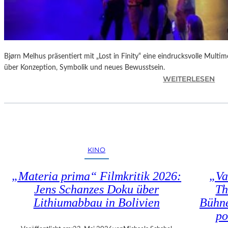
“
:
K
R
I
T
Bjørn Melhus präsentiert mit „Lost in Finity“ eine eindrucksvolle Multime
I
über Konzeption, Symbolik und neues Bewusstsein.
:
WEITERLESEN
K
D
–
I
S
E
C
A
H
U
A
S
B
KINO
S
E
T
L
„Materia prima“ Filmkritik 2026:
„Va
E
-
Jens Schanzes Doku über
Th
L
K
Lithiumabbau in Bolivien
Bühne
L
U
U
L
po
N
T