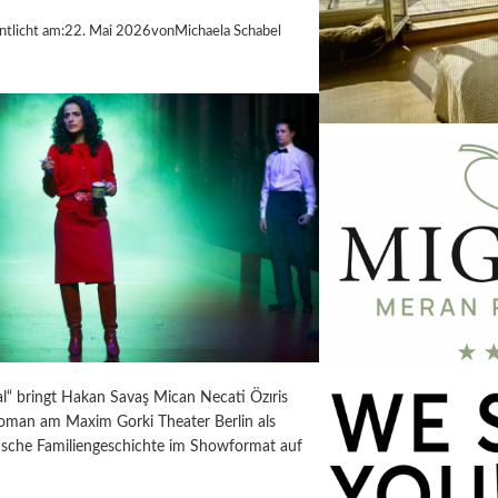
ntlicht am:
22. Mai 2026
von
Michaela Schabel
l“ bringt Hakan Savaş Mican Necati Özıris
Roman am Maxim Gorki Theater Berlin als
ische Familiengeschichte im Showformat auf