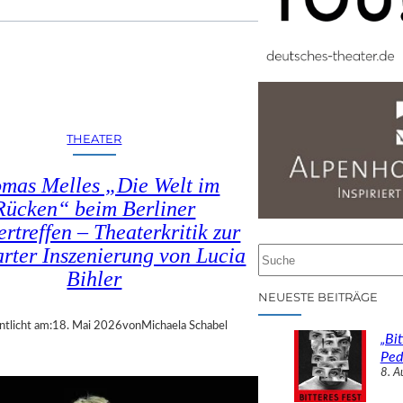
THEATER
mas Melles „Die Welt im
Rücken“ beim Berliner
rtreffen – Theaterkritik zur
arter Inszenierung von Lucia
S
u
Bihler
c
NEUESTE BEITRÄGE
h
ntlicht am:
18. Mai 2026
von
Michaela Schabel
e
„Bit
n
Ped
8. A