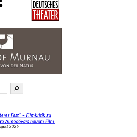
teres Fest“ – Filmkritik zu
ro Almodóvars neuem Film
ugust 2026