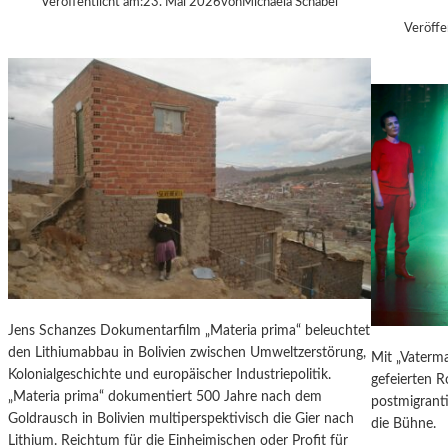
Veröffentlicht am:
23. Mai 2026
von
Michaela Schabel
G
U
Veröffe
V
R
O
-
N
B
B
L
J
O
Ø
G
R
N
M
E
L
H
U
S
Jens Schanzes Dokumentarfilm „Materia prima“ beleuchtet
„
den Lithiumabbau in Bolivien zwischen Umweltzerstörung,
Mit „Vaterma
L
Kolonialgeschichte und europäischer Industriepolitik.
gefeierten 
O
„Materia prima“ dokumentiert 500 Jahre nach dem
postmigrant
S
Goldrausch in Bolivien multiperspektivisch die Gier nach
die Bühne.
T
Lithium. Reichtum für die Einheimischen oder Profit für