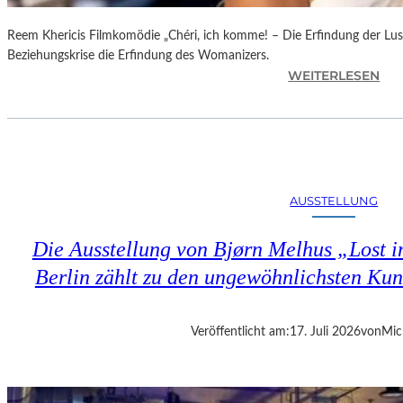
Reem Khericis Filmkomödie „Chéri, ich komme! – Die Erfindung der Lust
Beziehungskrise die Erfindung des Womanizers.
:
WEITERLESEN
„
C
H
É
R
I
AUSSTELLUNG
,
I
Die Ausstellung von Bjørn Melhus „Lost in
C
H
Berlin zählt zu den ungewöhnlichsten Ku
K
O
M
Veröffentlicht am:
17. Juli 2026
von
Mic
M
E
!