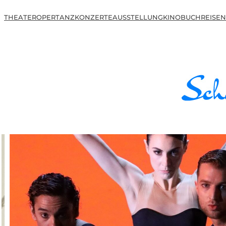
THEATER
OPER
TANZ
KONZERTE
AUSSTELLUNG
KINO
BUCH
REISEN