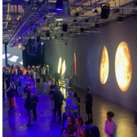
–
D
I
E
E
R
F
I
N
D
U
N
G
D
E
R
L
U
S
T