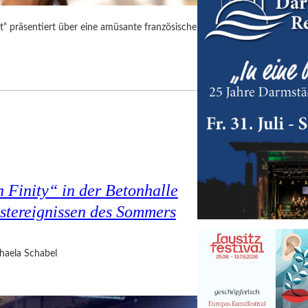
“ präsentiert über eine amüsante französische
 Finity“ in der Betonhalle
nstereignissen des Sommers
haela Schabel