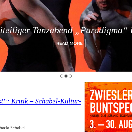
eiliger Tanzabend „Paradigma“ in
READ MORE
t“: Kritik – Schabel-Kultur-
haela Schabel