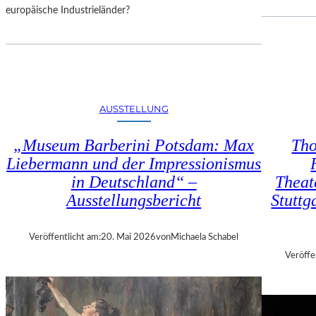
I
europäische Industrieländer?
N
F
I
N
I
T
AUSSTELLUNG
Y
“
„Museum Barberini Potsdam: Max
Tho
I
N
Liebermann und der Impressionismus
D
in Deutschland“ –
Theate
E
Ausstellungsbericht
Stuttg
R
B
E
Veröffentlicht am:
20. Mai 2026
von
Michaela Schabel
T
Veröffe
O
N
H
A