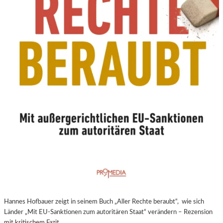
N
E
U
E
R
E
X
P
E
R
I
M
E
N
T
E
L
L
E
Hannes Hofbauer zeigt in seinem Buch „Aller Rechte beraubt“, wie sich
R
Länder „Mit EU-Sanktionen zum autoritären Staat“ verändern – Rezension
F
mit kritischem Fazit