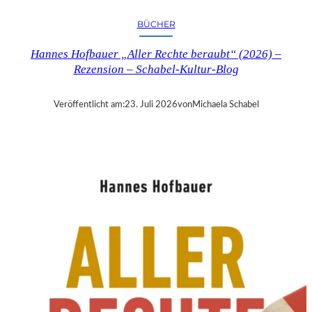
R
Y
BÜCHER
T
I
Hannes Hofbauer „Aller Rechte beraubt“ (2026) –
M
Rezension – Schabel-Kultur-Blog
E
“
–
Veröffentlicht am:
23. Juli 2026
von
Michaela Schabel
S
A
N
D
R
A
W
O
L
L
N
E
R
S