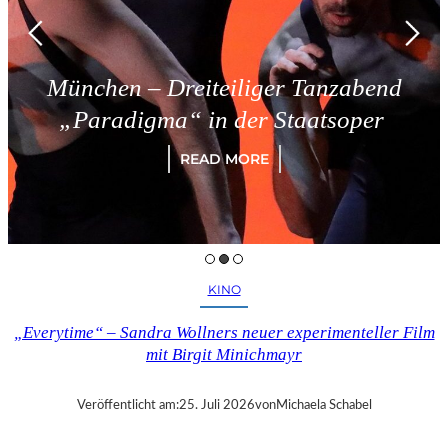
München – Dreiteiliger Tanzabend
„Paradigma“ in der Staatsoper
READ MORE
KINO
„Everytime“ – Sandra Wollners neuer experimenteller Film
mit Birgit Minichmayr
Veröffentlicht am:
25. Juli 2026
von
Michaela Schabel