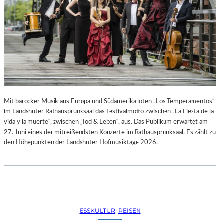
R
R
E
C
H
T
E
B
E
R
A
Mit barocker Musik aus Europa und Südamerika loten „Los Temperamentos“
U
im Landshuter Rathausprunksaal das Festivalmotto zwischen „La Fiesta de la
B
vida y la muerte“, zwischen „Tod & Leben“, aus. Das Publikum erwartet am
T
27. Juni eines der mitreißendsten Konzerte im Rathausprunksaal. Es zählt zu
“
den Höhepunkten der Landshuter Hofmusiktage 2026.
(
2
0
2
6
)
ESSKULTUR
, 
REISEN
–