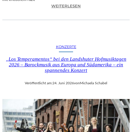
I
:
WEITERLESEN
L
H
M
A
M
N
I
N
T
E
B
S
I
KONZERTE
H
R
O
G
„Los Temperamentos“ bei den Landshuter Hofmusiktagen
F
I
2026 – Barockmusik aus Europa und Südamerika – ein
B
spannendes Konzert
T
A
M
U
I
Veröffentlicht am:
24. Juni 2026
von
Michaela Schabel
E
N
R
I
„
C
A
H
L
M
L
A
E
Y
R