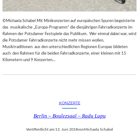
G
E
S
©Michaela Schabel Mit Minikonzerten auf europäischen Spuren begeisterte
P
das musikalische „Europa-Programm“ die diesjährigen Fahrradkonzerte im
R
Rahmen der Potsdamer Festspiele das Publikum. Wer einmal dabei war, wird
O
die Potsdamer Fahrradkonzerte nicht mehr missen wollen.
C
Musiktraditionen aus den unterschiedlichen Regionen Europas bildeten
H
auch den Rahmen für die beiden Fahrradkonzerte, einer kleinen mit 15
E
Kilometern und 9 Konzerten…
N
I
N
S
P
I
R
KONZERTE
I
E
Berlin – Boulezsaal – Radu Lupu
R
T
Veröffentlicht am:
13. Juni 2018
von
Michaela Schabel
U