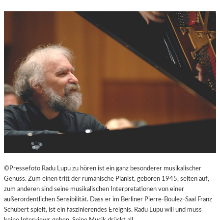
N
D
U
N
T
E
R
H
A
L
T
S
A
M
I
N
S
©Pressefoto Radu Lupu zu hören ist ein ganz besonderer musikalischer
Z
Genuss. Zum einen tritt der rumänische Pianist, geboren 1945, selten auf,
E
zum anderen sind seine musikalischen Interpretationen von einer
N
außerordentlichen Sensibilität. Dass er im Berliner Pierre-Boulez-Saal Franz
I
Schubert spielt, ist ein faszinierendes Ereignis. Radu Lupu will und muss
E
keine Interviews geben. Seine Musik drückt all…