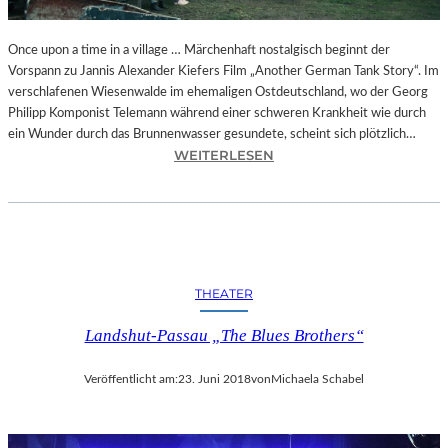
I
E
A
Once upon a time in a village … Märchenhaft nostalgisch beginnt der
U
Vorspann zu Jannis Alexander Kiefers Film „Another German Tank Story“. Im
S
verschlafenen Wiesenwalde im ehemaligen Ostdeutschland, wo der Georg
F
Philipp Komponist Telemann während einer schweren Krankheit wie durch
L
ein Wunder durch das Brunnenwasser gesundete, scheint sich plötzlich…
:
Ü
WEITERLESEN
J
G
A
E
N
D
N
E
I
S
S
H
THEATER
A
E
L
R
Landshut-Passau „The Blues Brothers“
E
R
X
N
Veröffentlicht am:
23. Juni 2018
von
Michaela Schabel
A
B
N
R
D
O