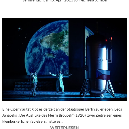
Veröffentlicht am:
6. April 2025
von
Michaela Schabel
Eine Opernrarität gibt es derzeit an der Staatsoper Berlin zu erleben. Leoš
Janáčeks „Die Ausflüge des Herrn Brouček“ (1920), zwei Zeitreisen eines
kleinbürgerlichen Spießers, hatte es…
:
WEITERLESEN