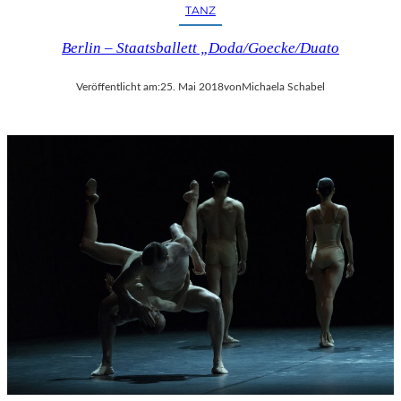
TANZ
Berlin – Staatsballett „Doda/Goecke/Duato
Veröffentlicht am:
25. Mai 2018
von
Michaela Schabel