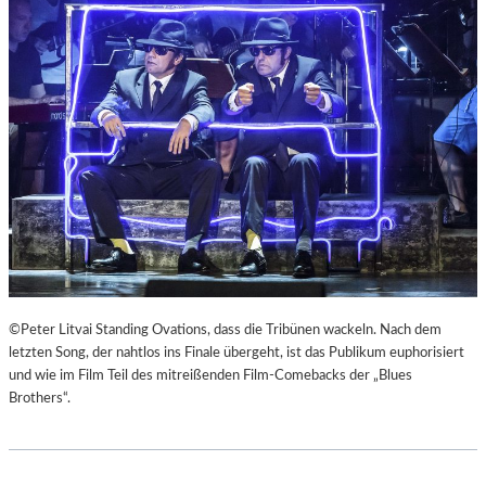
E
U
R
Č
K
E
I
K
E
“
F
A
E
L
R
S
„
R
A
E
N
I
O
S
T
E
H
Z
E
U
©Peter Litvai Standing Ovations, dass die Tribünen wackeln. Nach dem
R
M
letzten Song, der nahtlos ins Finale übergeht, ist das Publikum euphorisiert
G
M
und wie im Film Teil des mitreißenden Film-Comebacks der „Blues
E
O
Brothers“.
R
N
M
D
A
U
N
N