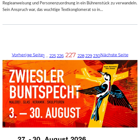
Regieanweisung und Personenzuordnung in ein Bühnenstück zu verwandeln.
Sein Anspruch war, das wuchtige Textkonglomerat so in…
227
Vorherige Seite
Nächste Seite
1
…
225
226
228
229
230