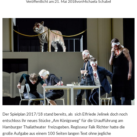
Veröffentlicht am:
21. Mai 2018
von
Michaela Schabel
Der Spielplan 2017/18 stand bereits, als sich Elfriede Jelinek doch noch
entschloss ihr neues Stücke „Am Königsweg“ für die Uraufführung am
Hamburger Thaliatheater freizugeben. Regisseur Falk Richter hatte die
große Aufgabe aus einem 100 Seiten langen Text ohne jegliche