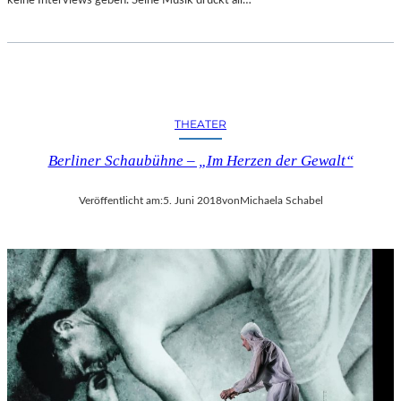
R
T
A
N
D
E
THEATER
R
S
Berliner Schaubühne – „Im Herzen der Gewalt“
T
A
A
Veröffentlicht am:
5. Juni 2018
von
Michaela Schabel
T
S
O
P
E
R