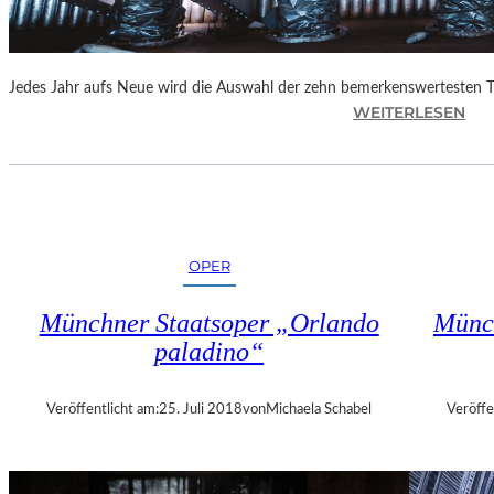
E
N
“
Jedes Jahr aufs Neue wird die Auswahl der zehn bemerkenswertesten 
:
WEITERLESEN
B
E
R
L
I
N
OPER
–
„
Münchner Staatsoper „Orlando
Münch
6
paladino“
2
.
T
Veröffentlicht am:
25. Juli 2018
von
Michaela Schabel
Veröffe
H
E
A