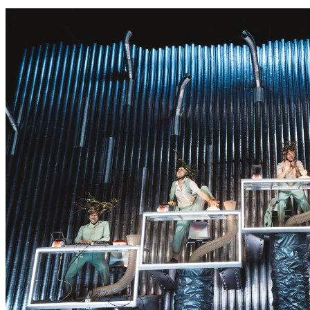
S
S
E
R
K
O
N
N
T
E
E
S
N
I
C
H
T
W
E
R
D