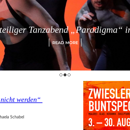
eiliger Tanzabend „Paradigma“ in
READ MORE
s nicht werden“
haela Schabel