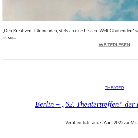
„Den Kreativen, Träumenden, stets an eine bessere Welt Glaubenden“ w
ist sie…
:
WEITERLESEN
G
L
O
R
I
A
THEATER
B
L
Berlin – „62. Theatertreffen“ der 
A
U
„
Veröffentlicht am:
7. April 2025
von
Mic
B
E