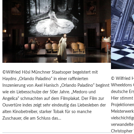
T
E
R
T
R
E
F
F
E
N
“
©Wilfried Hösl Münchner Staatsoper begeistert mit
D
© Wilfried 
Haydns „Orlando Paladino“ in einer raffinierten
E
Wheeldons C
Inszenierung von Axel Hanisch „Orlando Paladino“ beginnt
R
deutsche Ers
wie ein Liebesschulze der 50er Jahre. „Medoro und
B
Hier stimmt 
Angelica“ schmachten auf dem Filmplakat. Der Film zur
E
Projektionen
Ouvertüre indes zeigt sehr eindeutig das Liebesleben der
R
Meisterwerk 
alten Kinobetreiber, starker Tobak für so manche
L
vielschicht
Zuschauer, die am Schluss das…
I
verwandelte 
N
Christopher
E