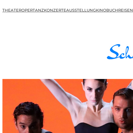
THEATER
OPER
TANZ
KONZERTE
AUSSTELLUNG
KINO
BUCH
REISEN