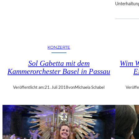
Unterhaltun
R
F
E
S
T
S
P
KONZERTE
I
E
Sol Gabetta mit dem
Wim W
L
Kammerorchester Basel in Passau
E
E
Veröffentlicht am:
21. Juli 2018
von
Michaela Schabel
Veröffe